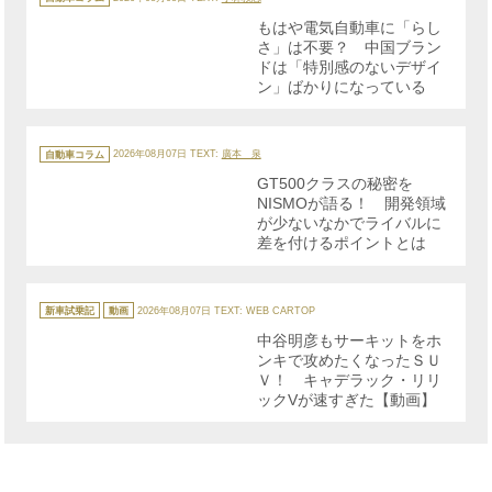
ゴ
リ
もはや電気自動車に「らし
ー
さ」は不要？ 中国ブラン
ドは「特別感のないデザイ
ン」ばかりになっている
カ
テ
自動車コラム
2026年08月07日
TEXT:
廣本 泉
ゴ
リ
GT500クラスの秘密を
ー
NISMOが語る！ 開発領域
が少ないなかでライバルに
差を付けるポイントとは
カ
テ
新車試乗記
動画
2026年08月07日
TEXT: WEB CARTOP
ゴ
リ
中谷明彦もサーキットをホ
ー
ンキで攻めたくなったＳＵ
Ｖ！ キャデラック・リリ
ックVが速すぎた【動画】