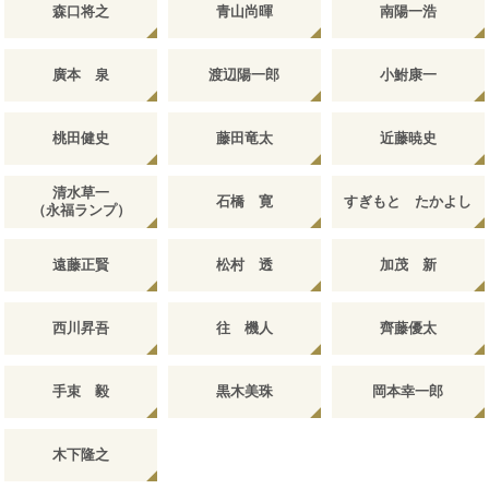
森口将之
青山尚暉
南陽一浩
廣本 泉
渡辺陽一郎
小鮒康一
桃田健史
藤田竜太
近藤暁史
清水草一
石橋 寛
すぎもと たかよし
（永福ランプ）
遠藤正賢
松村 透
加茂 新
西川昇吾
往 機人
齊藤優太
手束 毅
黒木美珠
岡本幸一郎
木下隆之