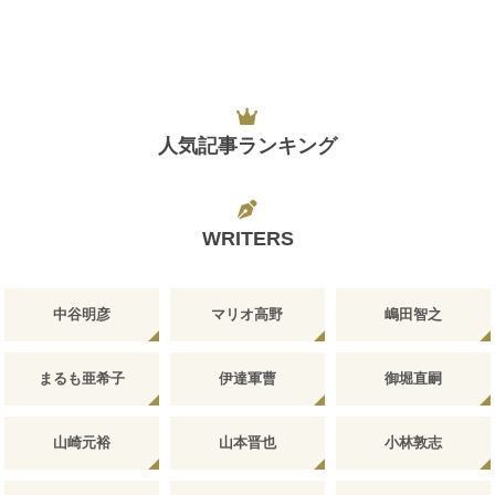
人気記事ランキング
WRITERS
中谷明彦
マリオ高野
嶋田智之
まるも亜希子
伊達軍曹
御堀直嗣
山崎元裕
山本晋也
小林敦志