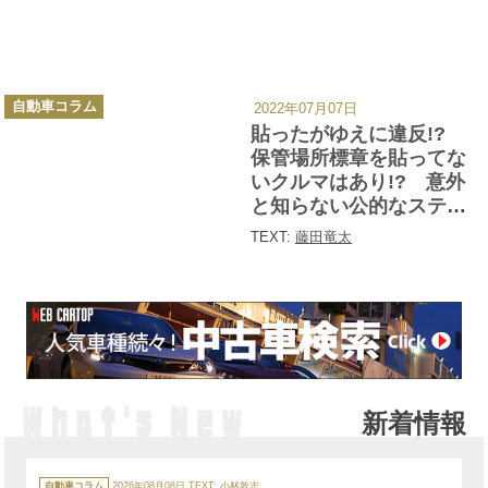
カ
自動車コラム
2022年07月07日
テ
ゴ
貼ったがゆえに違反!?
リ
ー
保管場所標章を貼ってな
いクルマはあり!? 意外
と知らない公的なステッ
カー３つの貼付義務とそ
TEXT:
藤田竜太
の罰則
新着情報
カ
テ
自動車コラム
2026年08月08日
TEXT:
小林敦志