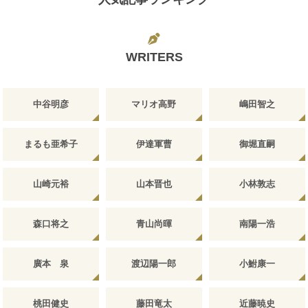
WRITERS
中谷明彦
マリオ高野
嶋田智之
まるも亜希子
伊達軍曹
御堀直嗣
山崎元裕
山本晋也
小林敦志
森口将之
青山尚暉
南陽一浩
廣本 泉
渡辺陽一郎
小鮒康一
桃田健史
藤田竜太
近藤暁史