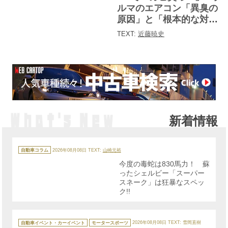
ルマのエアコン「異臭の
原因」と「根本的な対処
法」とは
TEXT:
近藤暁史
新着情報
カ
テ
自動車コラム
2026年08月08日
TEXT:
山崎元裕
ゴ
リ
今度の毒蛇は830馬力！ 蘇
ー
ったシェルビー「スーパー
スネーク」は狂暴なスペッ
ク!!
カ
テ
自動車イベント・カーイベント
モータースポーツ
2026年08月08日
TEXT: 雪岡直樹
ゴ