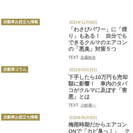
カ
自動車お役立ち情報
2021年11月06日
テ
ゴ
「わさびパワー」に「煙
リ
ー
り」もある！ 自分でも
できるクルマのエアコン
の「悪臭」対策５つ
TEXT:
近藤暁史
カ
自動車コラム
2021年03月25日
テ
ゴ
下手したら10万円も売却
リ
ー
額に影響！ 車内のタバ
コがクルマに及ぼす「害
悪」とは
TEXT:
小鮒康一
カ
自動車お役立ち情報
2020年06月02日
テ
ゴ
梅雨時期だからエアコン
リ
ー
ONで「カビ臭っ！」 ク