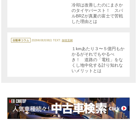
リ
冷却は改善したのにまさか
ー
のタイヤバースト！ スバ
ルBRZが真夏の富士で苦戦
した理由とは
カ
テ
自動車コラム
2026年08月08日
TEXT:
御堀直嗣
ゴ
リ
１kmあたり３〜５億円もか
ー
かるがそれでもやるべ
き！ 道路の「電柱」をな
くし地中化する計り知れな
いメリットとは