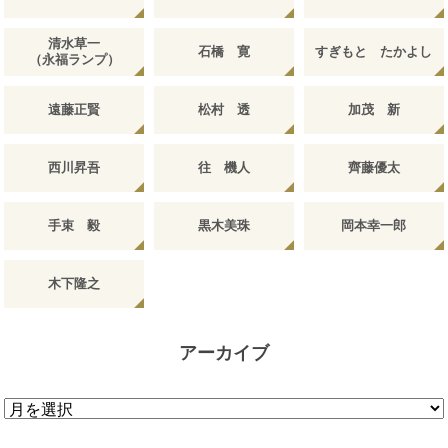
清水草一
石橋 寛
すぎもと たかよし
（永福ランプ）
遠藤正賢
松村 透
加茂 新
西川昇吾
往 機人
齊藤優太
手束 毅
黒木美珠
岡本幸一郎
木下隆之
アーカイブ
ア
ー