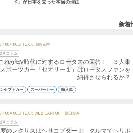
ド」が日本を去った本当の理由
新着
26年08月06日
TEXT: 山崎元裕
動車コラム
これがEV時代に対するロータスの回答！ ３人乗
スポーツカー「セオリー１」はロータスファンを
納得させられるか？
ンセプトカー
スーパーカー
輸入車
26年08月06日
TEXT: WEB CARTOP 藤田実寿
動車コラム
度のレクサスはヘリコプター！ クルマでヘリポ