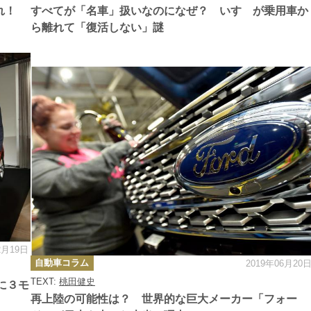
ー
現れ！
すべてが「名車」扱いなのになぜ？ いすゞが乗用車か
ら離れて「復活しない」謎
2月19日
カ
自動車コラム
2019年06月20
テ
ゴ
TEXT:
桃田健史
リ
に３モ
ー
再上陸の可能性は？ 世界的な巨大メーカー「フォー