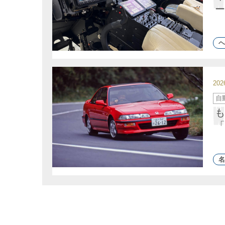
ー
ー
ヘ
20
カ
自
テ
ゴ
も
リ
ー
「
名