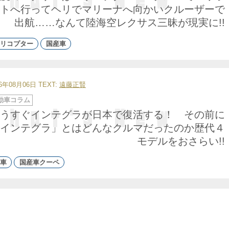
トへ行ってヘリでマリーナへ向かいクルーザーで
出航……なんて陸海空レクサス三昧が現実に!!
リコプター
国産車
26年08月06日
TEXT:
遠藤正賢
動車コラム
うすぐインテグラが日本で復活する！ その前に
インテグラ」とはどんなクルマだったのか歴代４
モデルをおさらい!!
車
国産車クーペ