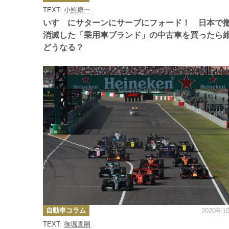
ゴ
TEXT:
小鮒康一
リ
ー
いすゞにサターンにサーブにフォード！ 日本で
消滅した「乗用車ブランド」の中古車を買ったら
どうなる？
カ
自動車コラム
2020年1
テ
ゴ
TEXT:
御堀直嗣
リ