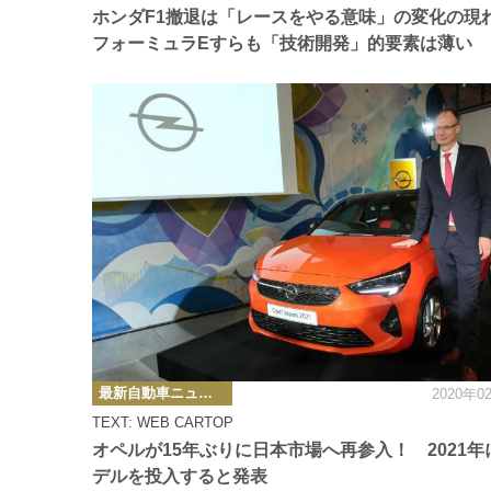
ー
ホンダF1撤退は「レースをやる意味」の変化の
フォーミュラEすらも「技術開発」的要素は薄い
カ
最新自動車ニュース
2020年0
テ
ゴ
TEXT: WEB CARTOP
リ
ー
オペルが15年ぶりに日本市場へ再参入！ 2021年
デルを投入すると発表