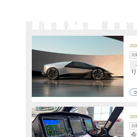
20
カ
自
テ
ゴ
リ
ー
り
コ
20
カ
自
テ
ゴ
今
リ