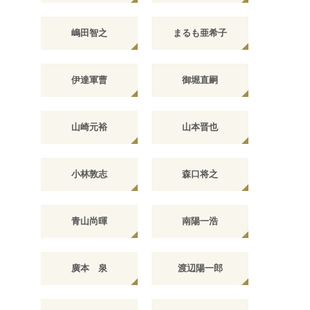
嶋田智之
まるも亜希子
伊達軍曹
御堀直嗣
山崎元裕
山本晋也
小林敦志
森口将之
青山尚暉
南陽一浩
廣本 泉
渡辺陽一郎