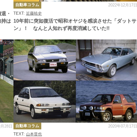
カ
自動車コラム
2022年12月17
テ
ゴ
撤退・
TEXT:
近藤暁史
リ
ー
維持は
10年前に突如復活で昭和オヤジを感涙させた「ダットサ
ン」！ なんと人知れず再度消滅していた!!
カ
自動車コラム
0月28日
2020年07月17
テ
ゴ
TEXT:
山本晋也
リ