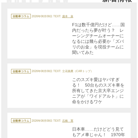
カ
テ
自動車コラム
2026年08月09日
TEXT:
廣本 泉
ゴ
リ
F1は数千億円だけど……国
ー
内だったら夢が叶う？ レ
ーシングチームオーナーに
なるには幾ら必要か「ズバ
リのお金」を現役チームに
聞いてみた
カ
テ
自動車コラム
2026年08月09日
TEXT: 立花義鷹（CARトップ）
ゴ
リ
このスズキ愛はヤバすぎ
ー
る！ 50台ものスズキ車を
所有してきた京大卒エンジ
ニアが「ワイドアルト」に
命をかけるワケ
カ
テ
自動車コラム
2026年08月09日
TEXT:
石橋 寛
ゴ
リ
日本車……だけどどう見て
ー
もアメ車じゃん！ 1970年