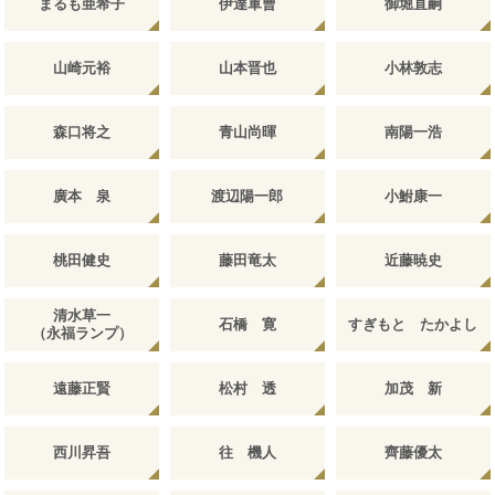
まるも亜希子
伊達軍曹
御堀直嗣
山崎元裕
山本晋也
小林敦志
森口将之
青山尚暉
南陽一浩
廣本 泉
渡辺陽一郎
小鮒康一
桃田健史
藤田竜太
近藤暁史
清水草一
石橋 寛
すぎもと たかよし
（永福ランプ）
遠藤正賢
松村 透
加茂 新
西川昇吾
往 機人
齊藤優太