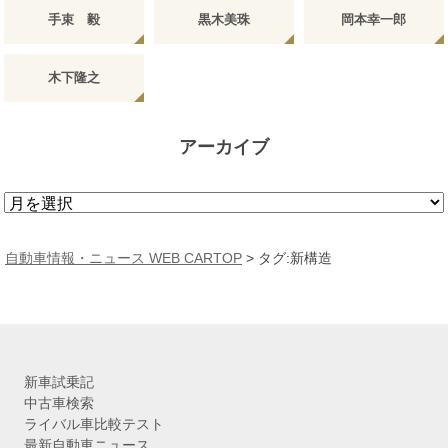
手束 毅
黒木美珠
岡本幸一郎
木下隆之
アーカイブ
ア
ー
カ
自動車情報・ニュース WEB CARTOP
>
タグ:新構造
イ
ブ
新車試乗記
中古車検索
ライバル車比較テスト
最新自動車ニュース