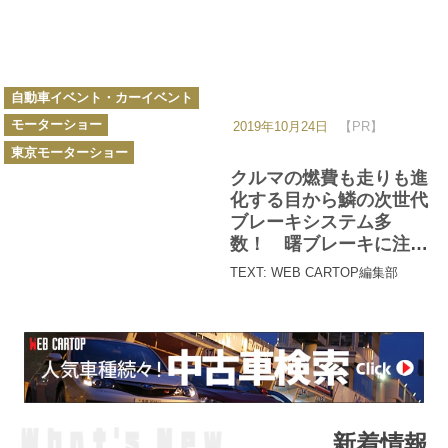
カ
自動車イベント・カーイベント
テ
ゴ
モーターショー
リ
2019年10月24日
【PR】
ー
東京モーターショー
クルマの燃費も走りも進
化する目から鱗の次世代
ブレーキシステム多
数！ 曙ブレーキに注目
【東京モーターショー
TEXT: WEB CARTOP編集部
2019】
新着情報