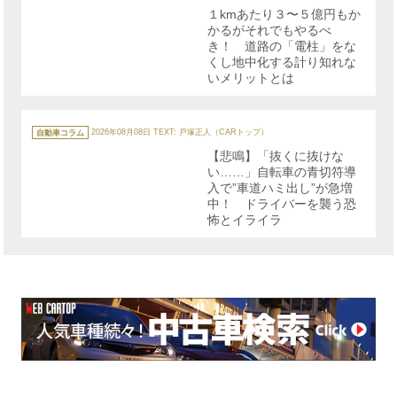
リ
１kmあたり３〜５億円もか
ー
かるがそれでもやるべ
き！ 道路の「電柱」をな
くし地中化する計り知れな
いメリットとは
カ
テ
自動車コラム
2026年08月08日
TEXT: 戸塚正人（CARトップ）
ゴ
リ
【悲鳴】「抜くに抜けな
ー
い……」自転車の青切符導
入で”車道ハミ出し”が急増
中！ ドライバーを襲う恐
怖とイライラ