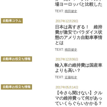
場ヨーロッパと比較した
TEXT:
桃田健史
カ
自動車コラム
2017年12月29日
テ
ゴ
日本は高すぎる！ 維持
リ
ー
費が激安でパラダイス状
態のアメリカ自動車事情
とは
TEXT:
桃田健史
カ
自動車お役立ち情報
2017年12月06日
テ
ゴ
輸入車の維持費は国産車
リ
ー
よりも高い？
TEXT:
近藤暁史
カ
自動車お役立ち情報
2017年05月14日
テ
ゴ
【今さら聞けない】クル
リ
ー
マの維持費って何があっ
ていくらぐらいかかる？