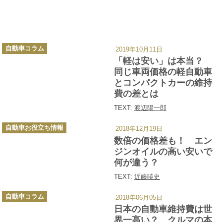
カ
自動車コラム
2019年10月11日
テ
ゴ
「軽は安い」は本当？
リ
ー
同じ車両価格の軽自動車
とコンパクトカーの維持
費の差とは
TEXT:
渡辺陽一郎
カ
自動車お役立ち情報
2018年12月19日
テ
ゴ
数倍の価格差も！ エン
リ
ー
ジンオイルの高い安いで
何が違う？
TEXT:
近藤暁史
カ
自動車コラム
2018年06月05日
テ
ゴ
日本の自動車維持費は世
リ
ー
界一高い？ クルマの本