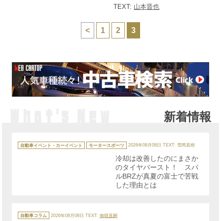
TEXT:
山本晋也
<
1
2
3
新着情報
カ
テ
自動車イベント・カーイベント
モータースポーツ
2026年08月08日
TEXT: 雪岡直樹
ゴ
リ
冷却は改善したのにまさか
ー
のタイヤバースト！ スバ
ルBRZが真夏の富士で苦戦
した理由とは
カ
テ
自動車コラム
2026年08月08日
TEXT:
御堀直嗣
ゴ