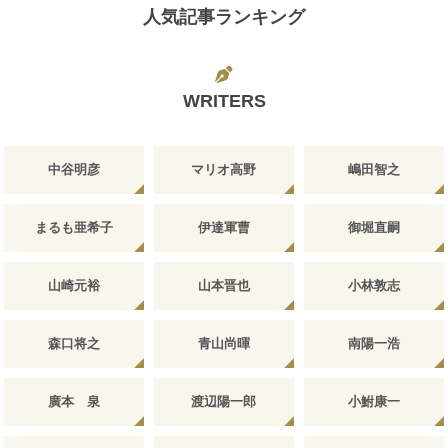
人気記事ランキング
WRITERS
中谷明彦
マリオ高野
嶋田智之
まるも亜希子
伊達軍曹
御堀直嗣
山崎元裕
山本晋也
小林敦志
森口将之
青山尚暉
南陽一浩
廣本 泉
渡辺陽一郎
小鮒康一