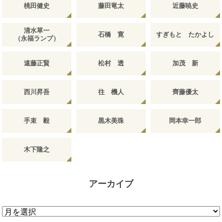
桃田健史
藤田竜太
近藤暁史
清水草一
石橋 寛
すぎもと たかよし
（永福ランプ）
遠藤正賢
松村 透
加茂 新
西川昇吾
往 機人
齊藤優太
手束 毅
黒木美珠
岡本幸一郎
木下隆之
アーカイブ
ア