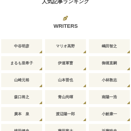
人気記事ランキング
WRITERS
中谷明彦
マリオ高野
嶋田智之
まるも亜希子
伊達軍曹
御堀直嗣
山崎元裕
山本晋也
小林敦志
森口将之
青山尚暉
南陽一浩
廣本 泉
渡辺陽一郎
小鮒康一
桃田健史
藤田竜太
近藤暁史