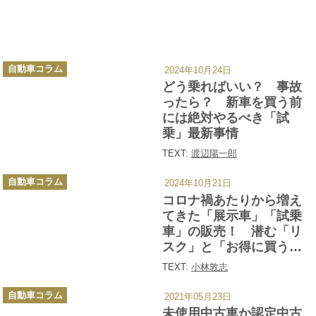
カ
自動車コラム
2024年10月24日
テ
ゴ
どう乗ればいい？ 事故
リ
ー
ったら？ 新車を買う前
には絶対やるべき「試
乗」最新事情
TEXT:
渡辺陽一郎
カ
自動車コラム
2024年10月21日
テ
ゴ
コロナ禍あたりから増え
リ
ー
てきた「展示車」「試乗
車」の販売！ 潜む「リ
スク」と「お得に買うコ
ツ」
TEXT:
小林敦志
カ
自動車コラム
2021年05月23日
テ
ゴ
未使用中古車か認定中古
リ