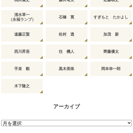
清水草一
石橋 寛
すぎもと たかよし
（永福ランプ）
遠藤正賢
松村 透
加茂 新
西川昇吾
往 機人
齊藤優太
手束 毅
黒木美珠
岡本幸一郎
木下隆之
アーカイブ
ア
ー