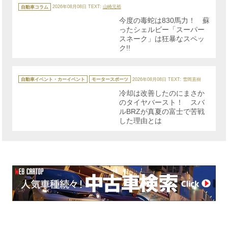
カ
テ
自動車コラム
2026年08月08日
TEXT:
山崎元裕
ゴ
リ
今度の毒蛇は830馬力！ 蘇
ー
ったシェルビー「スーパー
スネーク」は狂暴なスペッ
ク!!
カ
テ
自動車イベント・カーイベント
モータースポーツ
2026年08月08日
TEXT: 雪岡直樹
ゴ
リ
冷却は改善したのにまさか
ー
のタイヤバースト！ スバ
ルBRZが真夏の富士で苦戦
した理由とは