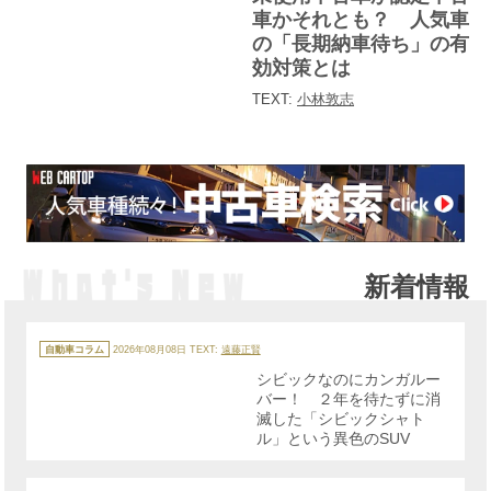
ー
車かそれとも？ 人気車
の「長期納車待ち」の有
効対策とは
TEXT:
小林敦志
新着情報
カ
テ
自動車コラム
2026年08月08日
TEXT:
遠藤正賢
ゴ
リ
シビックなのにカンガルー
ー
バー！ ２年を待たずに消
滅した「シビックシャト
ル」という異色のSUV