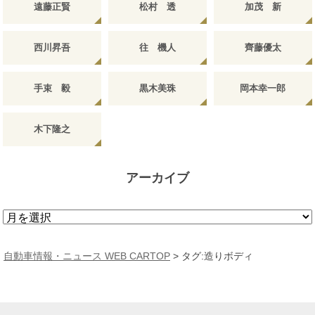
遠藤正賢
松村 透
加茂 新
西川昇吾
往 機人
齊藤優太
手束 毅
黒木美珠
岡本幸一郎
木下隆之
アーカイブ
ア
ー
カ
自動車情報・ニュース WEB CARTOP
>
タグ:造りボディ
イ
ブ