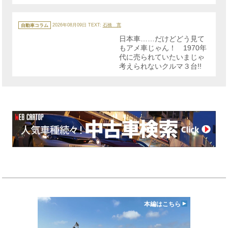
カ
テ
自動車コラム
2026年08月09日
TEXT:
石橋 寛
ゴ
リ
日本車……だけどどう見て
ー
もアメ車じゃん！ 1970年
代に売られていたいまじゃ
考えられないクルマ３台!!
本編はこちら