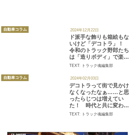
カ
自動車コラム
2024年12月22日
テ
ゴ
ド派手な飾りも箱絵もな
リ
ー
いけど「デコトラ」！
令和のトラック野郎たち
は「造りボディ」で楽し
んでいた!!
TEXT: トラック魂編集部
カ
自動車コラム
2024年02月03日
テ
ゴ
デコトラって街で見かけ
リ
ー
なくなったなぁ……と思
ったらじつは増えてい
た！ 時代と共に変わる
デコトラの姿とは？
TEXT: トラック魂編集部