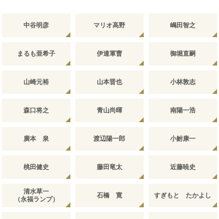
中谷明彦
マリオ高野
嶋田智之
まるも亜希子
伊達軍曹
御堀直嗣
山崎元裕
山本晋也
小林敦志
森口将之
青山尚暉
南陽一浩
廣本 泉
渡辺陽一郎
小鮒康一
桃田健史
藤田竜太
近藤暁史
清水草一
石橋 寛
すぎもと たかよし
（永福ランプ）