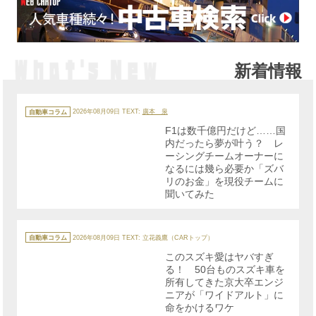
新着情報
カ
テ
自動車コラム
2026年08月09日
TEXT:
廣本 泉
ゴ
リ
F1は数千億円だけど……国
ー
内だったら夢が叶う？ レ
ーシングチームオーナーに
なるには幾ら必要か「ズバ
リのお金」を現役チームに
聞いてみた
カ
テ
自動車コラム
2026年08月09日
TEXT: 立花義鷹（CARトップ）
ゴ
リ
このスズキ愛はヤバすぎ
ー
る！ 50台ものスズキ車を
所有してきた京大卒エンジ
ニアが「ワイドアルト」に
命をかけるワケ