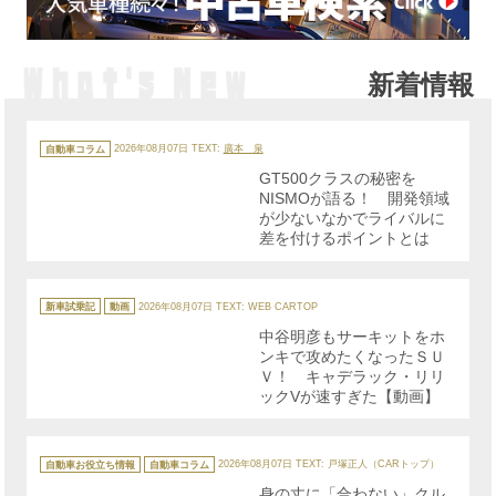
新着情報
カ
テ
自動車コラム
2026年08月07日
TEXT:
廣本 泉
ゴ
リ
GT500クラスの秘密を
ー
NISMOが語る！ 開発領域
が少ないなかでライバルに
差を付けるポイントとは
カ
テ
新車試乗記
動画
2026年08月07日
TEXT: WEB CARTOP
ゴ
リ
中谷明彦もサーキットをホ
ー
ンキで攻めたくなったＳＵ
Ｖ！ キャデラック・リリ
ックVが速すぎた【動画】
カ
テ
自動車お役立ち情報
自動車コラム
2026年08月07日
TEXT: 戸塚正人（CARトップ）
ゴ
リ
身の丈に「合わない」クル
ー