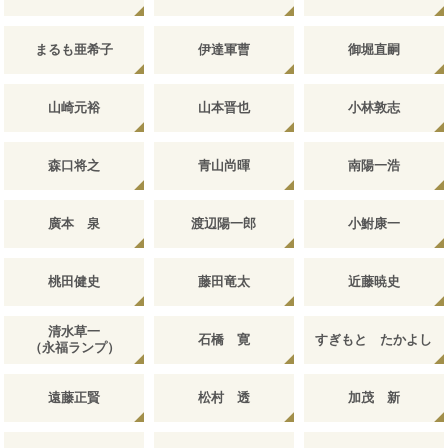
まるも亜希子
伊達軍曹
御堀直嗣
山崎元裕
山本晋也
小林敦志
森口将之
青山尚暉
南陽一浩
廣本 泉
渡辺陽一郎
小鮒康一
桃田健史
藤田竜太
近藤暁史
清水草一
石橋 寛
すぎもと たかよし
（永福ランプ）
遠藤正賢
松村 透
加茂 新