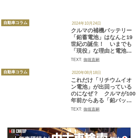
カ
自動車コラム
2024年10月24日
テ
ゴ
クルマの補機バッテリー
リ
ー
「鉛蓄電池」はなんと19
世紀の誕生！ いまでも
「現役」な理由と電池の
仕組みとは？
TEXT:
御堀直嗣
カ
自動車コラム
2020年08月18日
テ
ゴ
これだけ「リチウムイオ
リ
ー
ン電池」が出回っている
のになぜ？ クルマが100
年前からある「鉛バッテ
リー」を使うワケ
TEXT:
御堀直嗣