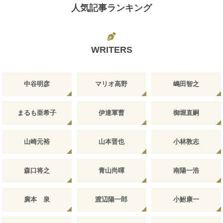
人気記事ランキング
WRITERS
中谷明彦
マリオ高野
嶋田智之
まるも亜希子
伊達軍曹
御堀直嗣
山崎元裕
山本晋也
小林敦志
森口将之
青山尚暉
南陽一浩
廣本 泉
渡辺陽一郎
小鮒康一