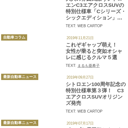
ー
エンC3エアクロスSUVの
特別仕様車「Cシリーズ・
シックエディション」発
売
TEXT: WEB CARTOP
カ
自動車コラム
2019年11月21日
テ
ゴ
これぞギャップ萌え！
リ
ー
女性が乗ると突如オシャ
レに感じるクルマ５選
TEXT:
まるも亜希子
カ
最新自動車ニュース
2019年09月27日
テ
ゴ
シトロエン100周年記念の
リ
ー
特別仕様車第３弾！ C3
エアクロスSUVオリジン
ズ発売
TEXT: WEB CARTOP
カ
最新自動車ニュース
2019年07月17日
テ
ゴ