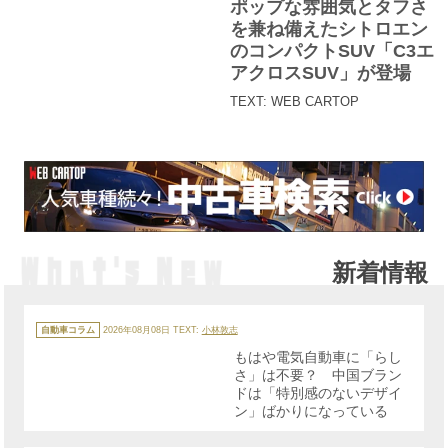
ポップな雰囲気とタフさ
リ
ー
を兼ね備えたシトロエン
のコンパクトSUV「C3エ
アクロスSUV」が登場
TEXT: WEB CARTOP
新着情報
カ
テ
自動車コラム
2026年08月08日
TEXT:
小林敦志
ゴ
リ
もはや電気自動車に「らし
ー
さ」は不要？ 中国ブラン
ドは「特別感のないデザイ
ン」ばかりになっている