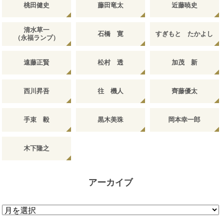
桃田健史
藤田竜太
近藤暁史
清水草一
石橋 寛
すぎもと たかよし
（永福ランプ）
遠藤正賢
松村 透
加茂 新
西川昇吾
往 機人
齊藤優太
手束 毅
黒木美珠
岡本幸一郎
木下隆之
アーカイブ
ア