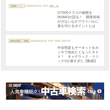
カ
テ
自動車コラム
2026年08月07日
TEXT:
廣本 泉
ゴ
リ
GT500クラスの秘密を
ー
NISMOが語る！ 開発領域
が少ないなかでライバルに
差を付けるポイントとは
カ
テ
新車試乗記
動画
2026年08月07日
TEXT: WEB CARTOP
ゴ
リ
中谷明彦もサーキットをホ
ー
ンキで攻めたくなったＳＵ
Ｖ！ キャデラック・リリ
ックVが速すぎた【動画】