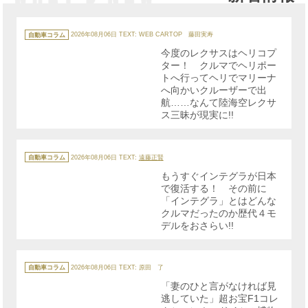
カ
テ
自動車コラム
2026年08月06日
TEXT: WEB CARTOP 藤田実寿
ゴ
リ
今度のレクサスはヘリコプ
ー
ター！ クルマでヘリポー
トへ行ってヘリでマリーナ
へ向かいクルーザーで出
航……なんて陸海空レクサ
ス三昧が現実に!!
カ
テ
自動車コラム
2026年08月06日
TEXT:
遠藤正賢
ゴ
リ
もうすぐインテグラが日本
ー
で復活する！ その前に
「インテグラ」とはどんな
クルマだったのか歴代４モ
デルをおさらい!!
カ
テ
自動車コラム
2026年08月06日
TEXT: 原田 了
ゴ
リ
「妻のひと言がなければ見
ー
逃していた」超お宝F1コレ