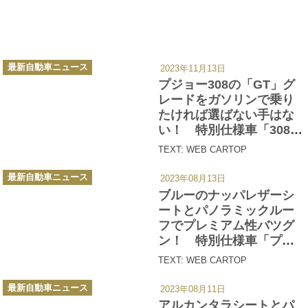
カ
最新自動車ニュース
2023年11月13日
テ
ゴ
プジョー308の「GT」グ
リ
ー
レードをガソリンで乗り
たければ選ばない手はな
い！ 特別仕様車「308
GTピュアテックエディシ
TEXT: WEB CARTOP
ョン」を設定
カ
最新自動車ニュース
2023年08月13日
テ
ゴ
ブルーのナッパレザーシ
リ
ー
ートとパノラミックルー
フでプレミアム性バツグ
ン！ 特別仕様車「プジ
ョー308 GTブルーHDiブ
TEXT: WEB CARTOP
ルーナッパエディショ
カ
ン」を200台限定発売
最新自動車ニュース
2023年08月11日
テ
ゴ
アルカンタラシートとパ
リ