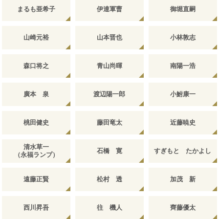
まるも亜希子
伊達軍曹
御堀直嗣
山崎元裕
山本晋也
小林敦志
森口将之
青山尚暉
南陽一浩
廣本 泉
渡辺陽一郎
小鮒康一
桃田健史
藤田竜太
近藤暁史
清水草一
石橋 寛
すぎもと たかよし
（永福ランプ）
遠藤正賢
松村 透
加茂 新
西川昇吾
往 機人
齊藤優太