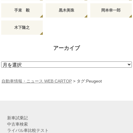
手束 毅
黒木美珠
岡本幸一郎
木下隆之
アーカイブ
ア
ー
カ
自動車情報・ニュース WEB CARTOP
>
タグ:Peugeot
イ
ブ
新車試乗記
中古車検索
ライバル車比較テスト