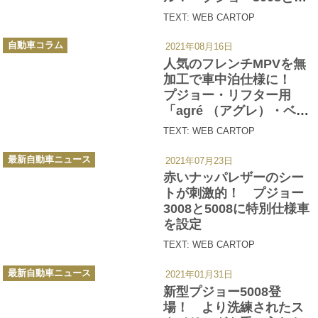
5008に特別仕様車「ブラ
TEXT: WEB CARTOP
ックパック」を発売
カ
自動車コラム
2021年08月16日
テ
ゴ
人気のフレンチMPVを無
リ
ー
加工で車中泊仕様に！
プジョー・リフター用
「agré （アグレ）・ベッ
ドキット」発売
TEXT: WEB CARTOP
カ
最新自動車ニュース
2021年07月23日
テ
ゴ
赤いナッパレザーのシー
リ
ー
トが刺激的！ プジョー
3008と5008に特別仕様車
を設定
TEXT: WEB CARTOP
カ
最新自動車ニュース
2021年01月31日
テ
ゴ
新型プジョー5008登
リ
ー
場！ より洗練されたス