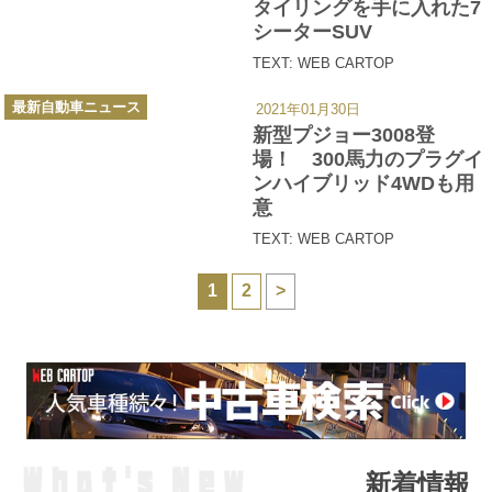
タイリングを手に入れた7
シーターSUV
TEXT: WEB CARTOP
カ
最新自動車ニュース
2021年01月30日
テ
ゴ
新型プジョー3008登
リ
ー
場！ 300馬力のプラグイ
ンハイブリッド4WDも用
意
TEXT: WEB CARTOP
1
2
>
新着情報