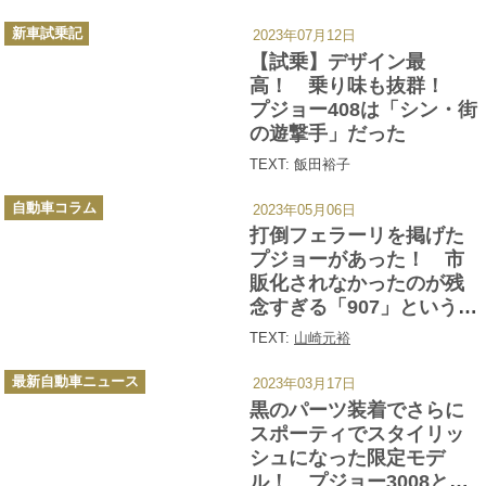
カ
新車試乗記
2023年07月12日
テ
ゴ
【試乗】デザイン最
リ
ー
高！ 乗り味も抜群！
プジョー408は「シン・街
の遊撃手」だった
TEXT: 飯田裕子
カ
自動車コラム
2023年05月06日
テ
ゴ
打倒フェラーリを掲げた
リ
ー
プジョーがあった！ 市
販化されなかったのが残
念すぎる「907」という
500馬力V12を積んだスー
TEXT:
山崎元裕
パーカーとは
カ
最新自動車ニュース
2023年03月17日
テ
ゴ
黒のパーツ装着でさらに
リ
ー
スポーティでスタイリッ
シュになった限定モデ
ル！ プジョー3008と