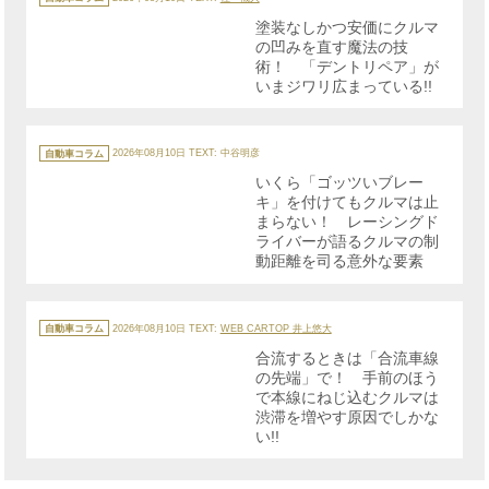
ゴ
リ
塗装なしかつ安価にクルマ
ー
の凹みを直す魔法の技
術！ 「デントリペア」が
いまジワリ広まっている!!
カ
テ
自動車コラム
2026年08月10日
TEXT: 中谷明彦
ゴ
リ
いくら「ゴッツいブレー
ー
キ」を付けてもクルマは止
まらない！ レーシングド
ライバーが語るクルマの制
動距離を司る意外な要素
カ
テ
自動車コラム
2026年08月10日
TEXT:
WEB CARTOP 井上悠大
ゴ
リ
合流するときは「合流車線
ー
の先端」で！ 手前のほう
で本線にねじ込むクルマは
渋滞を増やす原因でしかな
い!!