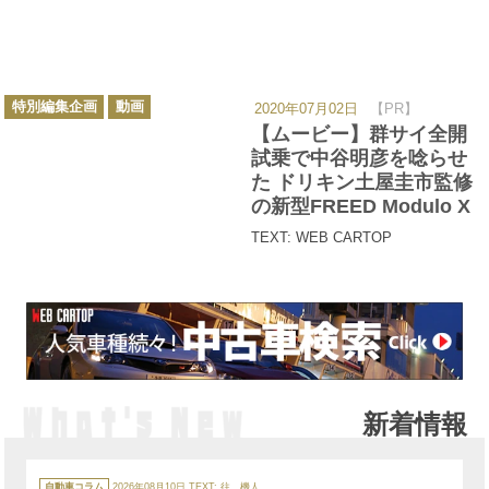
カ
特別編集企画
動画
2020年07月02日
【PR】
テ
ゴ
【ムービー】群サイ全開
リ
ー
試乗で中谷明彦を唸らせ
た ドリキン土屋圭市監修
の新型FREED Modulo X
TEXT: WEB CARTOP
新着情報
カ
テ
自動車コラム
2026年08月10日
TEXT:
往 機人