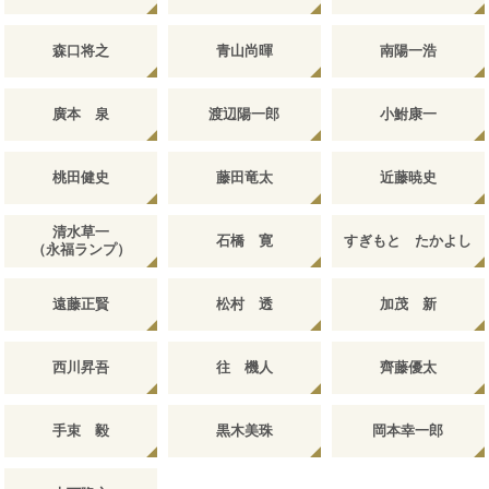
森口将之
青山尚暉
南陽一浩
廣本 泉
渡辺陽一郎
小鮒康一
桃田健史
藤田竜太
近藤暁史
清水草一
石橋 寛
すぎもと たかよし
（永福ランプ）
遠藤正賢
松村 透
加茂 新
西川昇吾
往 機人
齊藤優太
手束 毅
黒木美珠
岡本幸一郎