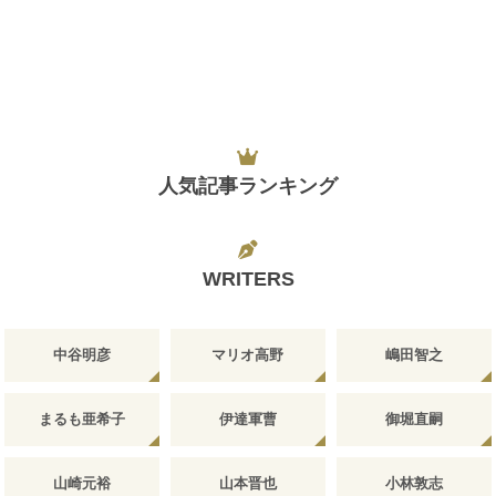
人気記事ランキング
WRITERS
中谷明彦
マリオ高野
嶋田智之
まるも亜希子
伊達軍曹
御堀直嗣
山崎元裕
山本晋也
小林敦志