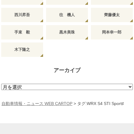
西川昇吾
往 機人
齊藤優太
手束 毅
黒木美珠
岡本幸一郎
木下隆之
アーカイブ
ア
ー
カ
自動車情報・ニュース WEB CARTOP
>
タグ:WRX S4 STI Sport♯
イ
ブ