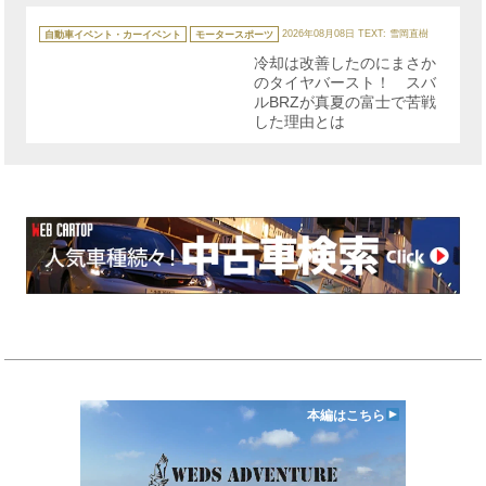
カ
テ
自動車イベント・カーイベント
モータースポーツ
2026年08月08日
TEXT: 雪岡直樹
ゴ
リ
冷却は改善したのにまさか
ー
のタイヤバースト！ スバ
ルBRZが真夏の富士で苦戦
した理由とは
本編はこちら