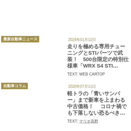
カ
最新自動車ニュース
2024年01月12日
テ
ゴ
走りを極める専用チュー
リ
ー
ニングとSTIパーツで武
装！ 500台限定の特別仕
様車「WRX S4 STI
Sport♯」が登場!!
TEXT: WEB CARTOP
カ
自動車コラム
2020年07月11日
テ
ゴ
軽トラの「青いサンバ
リ
ー
ー」まで新車を上まわる
中古価格！ コロナ禍で
も下落しない恐るべきス
バル限定車の人気っぷり
TEXT:
マリオ高野