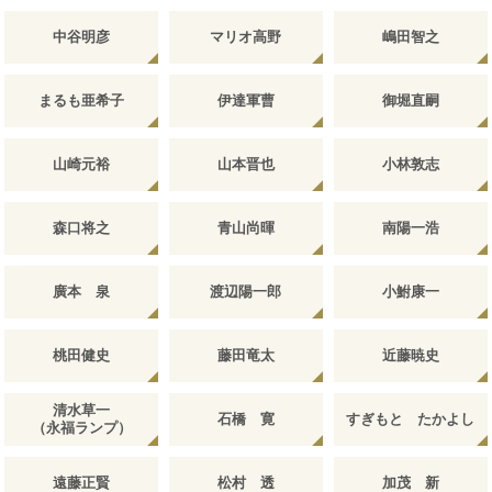
中谷明彦
マリオ高野
嶋田智之
まるも亜希子
伊達軍曹
御堀直嗣
山崎元裕
山本晋也
小林敦志
森口将之
青山尚暉
南陽一浩
廣本 泉
渡辺陽一郎
小鮒康一
桃田健史
藤田竜太
近藤暁史
清水草一
石橋 寛
すぎもと たかよし
（永福ランプ）
遠藤正賢
松村 透
加茂 新