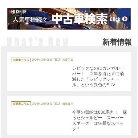
新着情報
カ
テ
自動車コラム
2026年08月08日
TEXT:
遠藤正賢
ゴ
リ
シビックなのにカンガルー
ー
バー！ ２年を待たずに消
滅した「シビックシャト
ル」という異色のSUV
カ
テ
自動車コラム
2026年08月08日
TEXT:
山崎元裕
ゴ
リ
今度の毒蛇は830馬力！ 蘇
ー
ったシェルビー「スーパー
スネーク」は狂暴なスペッ
ク!!