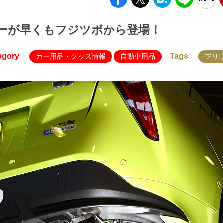
ーが早くもフジツボから登場！
egory
Tags
カー用品・グッズ情報
自動車用品
プリ