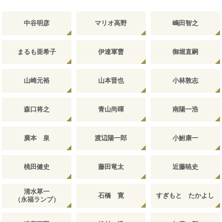
中谷明彦
マリオ高野
嶋田智之
まるも亜希子
伊達軍曹
御堀直嗣
山崎元裕
山本晋也
小林敦志
森口将之
青山尚暉
南陽一浩
廣本 泉
渡辺陽一郎
小鮒康一
桃田健史
藤田竜太
近藤暁史
清水草一
石橋 寛
すぎもと たかよし
（永福ランプ）