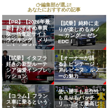
編集部が選ぶ!
あなたにおすすめの記事
【PR】【2026年最
【試乗】純粋に走
新】おすすめ車買
りが楽しめるルノ
取一括査定サイト
ー カングー ゼン
ランキング｜メリ
EDC！
ット・デメリット
も解説
【試乗】イタフラ
【オーナーが語
好きの新型ルーテ
る】ビンテージ・
シア偏愛インプレ
アルピーヌ・ルノ
ッション
ーの魅力
使い勝手も居住性
【コラム】フラン
も走りもバッチ
ス車に乗るという
リ……って最高じ
こと