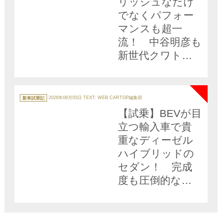
リッシュなだけ
でなくパフォー
マンスも超一
流！ 中谷明彦も
新世代クワトロ
に酔いしれた
NEW
【動画】
カ
テ
新車試乗記
2026年08月05日
TEXT: WEB CARTOP編集部
ゴ
リ
【試乗】BEVが目
ー
立つ輸入車で貴
重なディーゼル
ハイブリッドの
セダン！ 完成
度も圧倒的な
「新型アウディ
A6」は日本にお
いて現実的な選