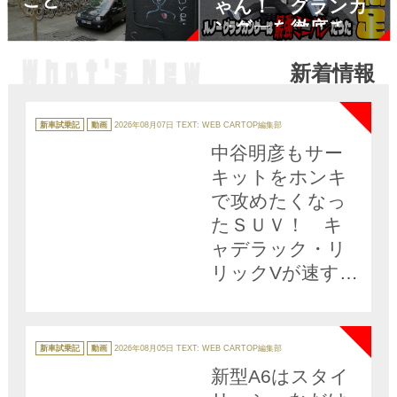
ゃん！ グランカ
ングーを徹底チェ
ックしたら魅力し
新着情報
かなかった 黒木
NEW
美珠×石田貴臣【動
画】
カ
【PR】
テ
新車試乗記
動画
2026年08月07日
TEXT: WEB CARTOP編集部
ゴ
リ
中谷明彦もサー
ー
キットをホンキ
で攻めたくなっ
たＳＵＶ！ キ
ャデラック・リ
リックVが速すぎ
た【動画】
NEW
カ
テ
新車試乗記
動画
2026年08月05日
TEXT: WEB CARTOP編集部
ゴ
リ
新型A6はスタイ
ー