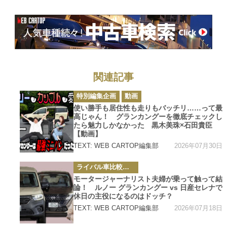
択肢として要注
目!!
関連記事
カ
特別編集企画
動画
テ
ゴ
使い勝手も居住性も走りもバッチリ……って最
リ
高じゃん！ グランカングーを徹底チェックし
ー
たら魅力しかなかった 黒木美珠×石田貴臣
【動画】
2026年07月30日
TEXT: WEB CARTOP編集部
カ
ライバル車比較テスト
テ
ゴ
モータージャーナリスト夫婦が乗って触って結
リ
論！ ルノー グランカングー vs 日産セレナで
ー
休日の主役になるのはドッチ？
2026年07月18日
TEXT: WEB CARTOP編集部