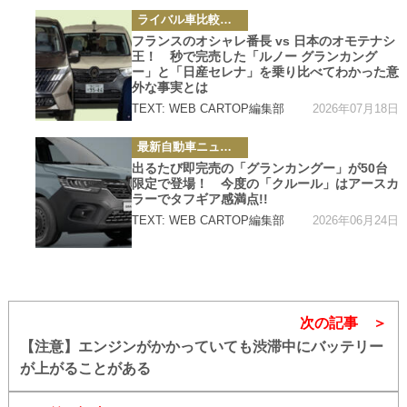
カ
ライバル車比較テスト
テ
ゴ
フランスのオシャレ番長 vs 日本のオモテナシ
リ
王！ 秒で完売した「ルノー グランカング
ー
ー」と「日産セレナ」を乗り比べてわかった意
外な事実とは
2026年07月18日
TEXT: WEB CARTOP編集部
カ
最新自動車ニュース
テ
ゴ
出るたび即完売の「グランカングー」が50台
リ
限定で登場！ 今度の「クルール」はアースカ
ー
ラーでタフギア感満点!!
2026年06月24日
TEXT: WEB CARTOP編集部
次の記事
【注意】エンジンがかかっていても渋滞中にバッテリー
が上がることがある