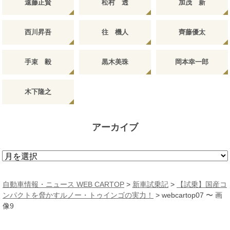
遠藤正賢
松村 透
加茂 新
西川昇吾
往 機人
齊藤優太
手束 毅
黒木美珠
岡本幸一郎
木下隆之
アーカイブ
ア
ー
カ
自動車情報・ニュース WEB CARTOP
>
新車試乗記
>
【試乗】国産コ
イ
ンパクトを脅かすルノー・トゥインゴの実力！
>
webcartop07 〜 画
ブ
像9