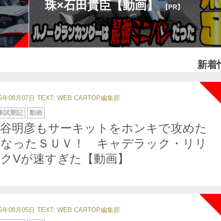
珠×石田貴臣【動画】
【PR】
新着
26年08月07日
TEXT: WEB CARTOP編集部
車試乗記
動画
中谷明彦もサーキットをホンキで攻めた
くなったＳＵＶ！ キャデラック・リリ
クVが速すぎた【動画】
26年08月05日
TEXT: WEB CARTOP編集部