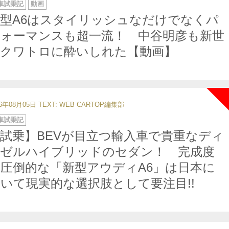
車試乗記
動画
型A6はスタイリッシュなだけでなくパ
フォーマンスも超一流！ 中谷明彦も新世
代クワトロに酔いしれた【動画】
26年08月05日
TEXT: WEB CARTOP編集部
車試乗記
試乗】BEVが目立つ輸入車で貴重なディ
ーゼルハイブリッドのセダン！ 完成度
圧倒的な「新型アウディA6」は日本に
いて現実的な選択肢として要注目!!