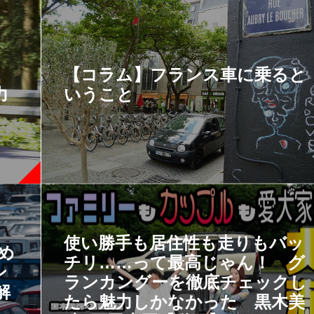
【コラム】フランス車に乗ると
力
いうこと
使い勝手も居住性も走りもバッ
すめ
チリ……って最高じゃん！ グ
ン
ランカングーを徹底チェックし
解
たら魅力しかなかった 黒木美