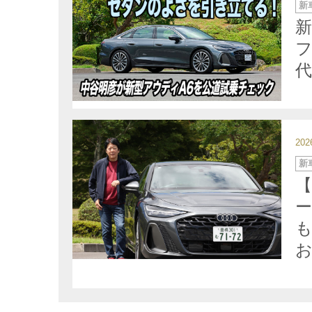
カ
新
テ
ゴ
新
リ
ー
20
カ
新
テ
ゴ
【
リ
ー
も
お