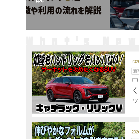
20
カ
新
テ
ゴ
リ
ー
ッ
20