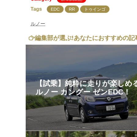
Tags
EDC
RR
トゥインゴ
ルノー
編集部が選ぶ!
あなたにおすすめの記
【試乗】純粋に走りが楽しめ
ルノー カングー ゼンEDC！