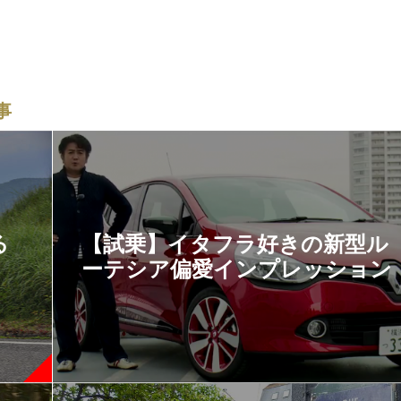
事
る
【試乗】イタフラ好きの新型ル
ーテシア偏愛インプレッション