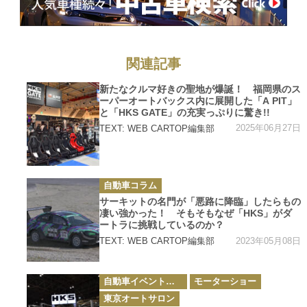
関連記事
カ
新たなクルマ好きの聖地が爆誕！ 福岡県のス
テ
ーパーオートバックス内に展開した「A PIT」
ゴ
リ
と「HKS GATE」の充実っぷりに驚き!!
ー
2025年06月27日
TEXT: WEB CARTOP編集部
カ
自動車コラム
テ
ゴ
サーキットの名門が「悪路に降臨」したらもの
リ
凄い強かった！ そもそもなぜ「HKS」がダ
ー
ートラに挑戦しているのか？
2023年05月08日
TEXT: WEB CARTOP編集部
カ
自動車イベント・カーイベント
モーターショー
テ
ゴ
東京オートサロン
リ