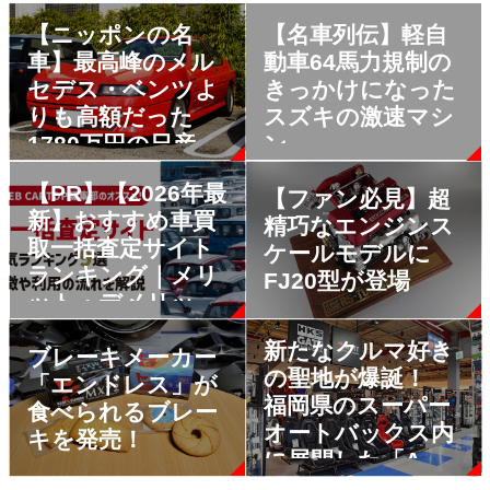
【ニッポンの名
【名車列伝】軽自
車】最高峰のメル
動車64馬力規制の
セデス・ベンツよ
きっかけになった
りも高額だった
スズキの激速マシ
1780万円の日産
ン
車！
【PR】【2026年最
【ファン必見】超
新】おすすめ車買
精巧なエンジンス
取一括査定サイト
ケールモデルに
ランキング｜メリ
FJ20型が登場
ット・デメリット
も解説
新たなクルマ好き
ブレーキメーカー
の聖地が爆誕！
「エンドレス」が
福岡県のスーパー
食べられるブレー
オートバックス内
キを発売！
に展開した「A
PIT」と「HKS