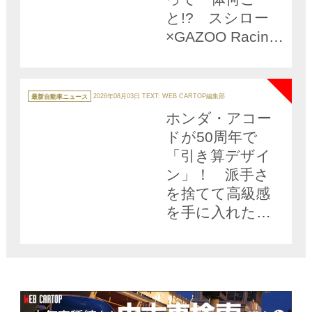
と!? スシロー
×GAZOO Racing
の限定イベント
NEW
「SUSHIGO！」
が激熱すぎる!!
カ
テ
最新自動車ニュース
2026年08月03日
TEXT: WEB CARTOP編集部
ゴ
リ
ホンダ・アコー
ー
ドが50周年で
「引き算デザイ
ン」！ 派手さ
を捨てて高級感
を手に入れた一
部改良モデルが
登場