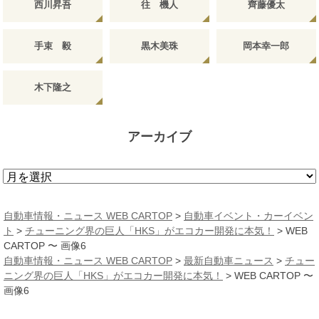
西川昇吾
往 機人
齊藤優太
手束 毅
黒木美珠
岡本幸一郎
木下隆之
アーカイブ
ア
ー
カ
自動車情報・ニュース WEB CARTOP
>
自動車イベント・カーイベン
イ
ト
>
チューニング界の巨人「HKS」がエコカー開発に本気！
>
WEB
ブ
CARTOP 〜 画像6
自動車情報・ニュース WEB CARTOP
>
最新自動車ニュース
>
チュー
ニング界の巨人「HKS」がエコカー開発に本気！
>
WEB CARTOP 〜
画像6