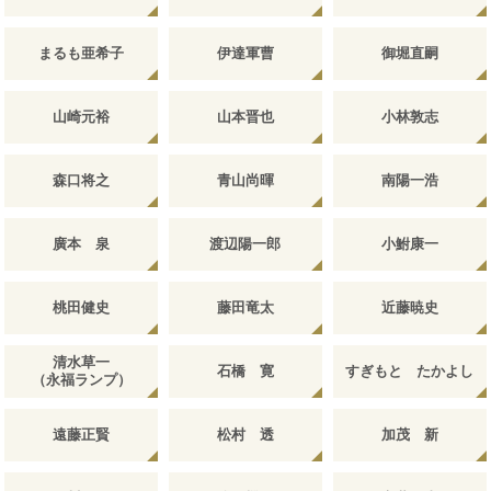
まるも亜希子
伊達軍曹
御堀直嗣
山崎元裕
山本晋也
小林敦志
森口将之
青山尚暉
南陽一浩
廣本 泉
渡辺陽一郎
小鮒康一
桃田健史
藤田竜太
近藤暁史
清水草一
石橋 寛
すぎもと たかよし
（永福ランプ）
遠藤正賢
松村 透
加茂 新