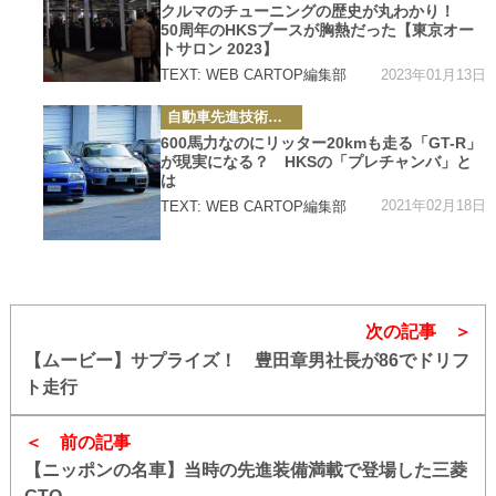
ー
クルマのチューニングの歴史が丸わかり！
50周年のHKSブースが胸熱だった【東京オー
トサロン 2023】
2023年01月13日
TEXT: WEB CARTOP編集部
カ
自動車先進技術・テクノロジーニュース
テ
ゴ
600馬力なのにリッター20kmも走る「GT-R」
リ
が現実になる？ HKSの「プレチャンバ」と
ー
は
2021年02月18日
TEXT: WEB CARTOP編集部
次の記事
【ムービー】サプライズ！ 豊田章男社長が86でドリフ
ト走行
前の記事
【ニッポンの名車】当時の先進装備満載で登場した三菱