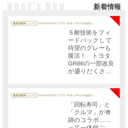
新着情報
GATE」の充実っ
NEW
ぷりに驚き!!
カ
テ
最新自動車ニュース
2026年08月06日
TEXT: WEB CARTOP編集部
ゴ
リ
Ｓ耐技術をフィ
ー
ードバックして
待望のグレーも
復活！ トヨタ
GR86の一部改良
が盛りだくさん
すぎる
NEW
カ
テ
最新自動車ニュース
2026年08月05日
TEXT: WEB CARTOP編集部
ゴ
リ
「回転寿司」と
ー
「クルマ」が奇
跡のコラボ……
って一体何ご