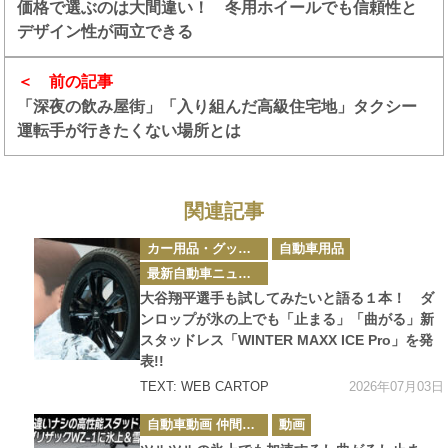
価格で選ぶのは大間違い！ 冬用ホイールでも信頼性と
デザイン性が両立できる
前の記事
「深夜の飲み屋街」「入り組んだ高級住宅地」タクシー
運転手が行きたくない場所とは
関連記事
カ
カー用品・グッズ情報
自動車用品
テ
ゴ
最新自動車ニュース
リ
ー
大谷翔平選手も試してみたいと語る１本！ ダ
ンロップが氷の上でも「止まる」「曲がる」新
スタッドレス「WINTER MAXX ICE Pro」を発
表!!
2026年07月03日
TEXT: WEB CARTOP
カ
自動車動画 仲間とクルマのおかげです
動画
テ
ゴ