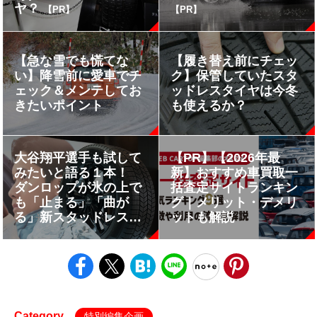
ヤ？
【PR】
【PR】
【急な雪でも慌てな
【履き替え前にチェッ
い】降雪前に愛車でチ
ク】保管していたスタ
ェック＆メンテしてお
ッドレスタイヤは今冬
きたいポイント
も使えるか？
大谷翔平選手も試して
【PR】【2026年最
みたいと語る１本！
新】おすすめ車買取一
ダンロップが氷の上で
括査定サイトランキン
も「止まる」「曲が
グ｜メリット・デメリ
る」新スタッドレス
ットも解説
「WINTER MAXX ICE
Pro」を発表!!
Category
特別編集企画