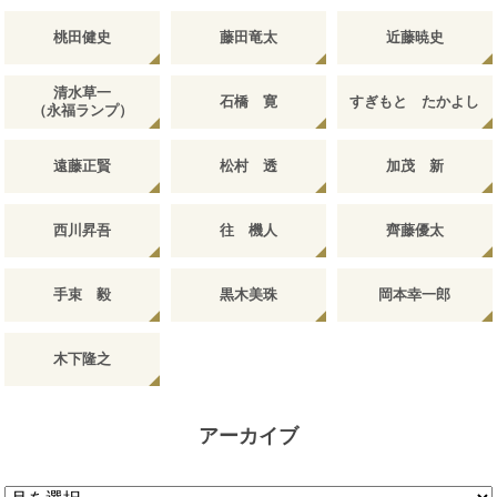
桃田健史
藤田竜太
近藤暁史
清水草一
石橋 寛
すぎもと たかよし
（永福ランプ）
遠藤正賢
松村 透
加茂 新
西川昇吾
往 機人
齊藤優太
手束 毅
黒木美珠
岡本幸一郎
木下隆之
アーカイブ