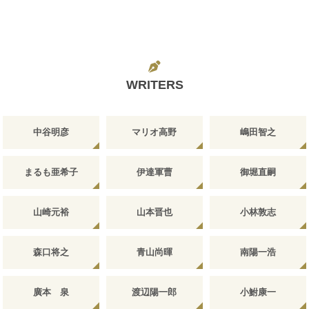
WRITERS
中谷明彦
マリオ高野
嶋田智之
まるも亜希子
伊達軍曹
御堀直嗣
山崎元裕
山本晋也
小林敦志
森口将之
青山尚暉
南陽一浩
廣本 泉
渡辺陽一郎
小鮒康一