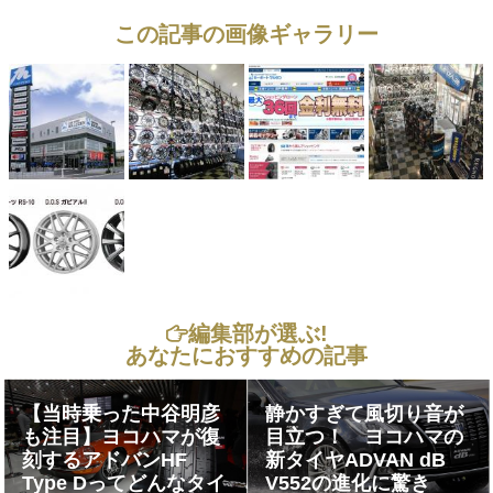
この記事の画像ギャラリー
編集部が選ぶ!
あなたにおすすめの記事
【当時乗った中谷明彦
静かすぎて風切り音が
も注目】ヨコハマが復
目立つ！ ヨコハマの
刻するアドバンHF
新タイヤADVAN dB
Type Dってどんなタイ
V552の進化に驚き