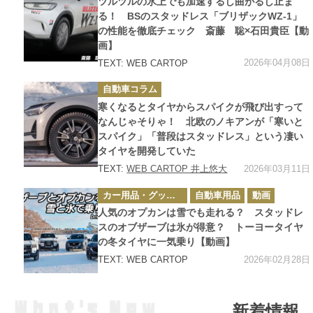
ツルツルの氷上でも加速するし曲がるし止ま
リ
ー
る！ BSのスタッドレス「ブリザックWZ-1」
の性能を徹底チェック 斎藤 聡×石田貴臣【動
画】
2026年04月08日
TEXT: WEB CARTOP
カ
自動車コラム
テ
ゴ
寒くなるとタイヤからスパイクが飛び出すって
リ
ー
なんじゃそりゃ！ 北欧のノキアンが「寒いと
スパイク」「普段はスタッドレス」という凄い
タイヤを開発していた
2026年03月11日
TEXT:
WEB CARTOP 井上悠大
カ
カー用品・グッズ情報
自動車用品
動画
テ
ゴ
人気のオプカンは雪でも走れる？ スタッドレ
リ
ー
スのオブザーブは氷が得意？ トーヨータイヤ
の冬タイヤに一気乗り【動画】
2026年02月28日
TEXT: WEB CARTOP
新着情報