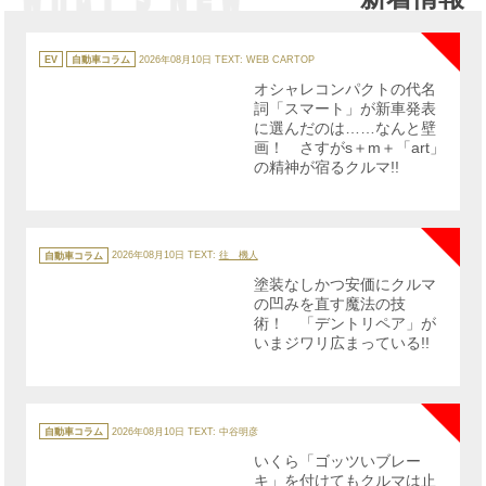
NE
カ
テ
EV
自動車コラム
2026年08月10日
TEXT: WEB CARTOP
ゴ
リ
オシャレコンパクトの代名
ー
詞「スマート」が新車発表
に選んだのは……なんと壁
画！ さすがs＋m＋「art」
の精神が宿るクルマ!!
NE
カ
テ
自動車コラム
2026年08月10日
TEXT:
往 機人
ゴ
リ
塗装なしかつ安価にクルマ
ー
の凹みを直す魔法の技
術！ 「デントリペア」が
いまジワリ広まっている!!
NE
カ
テ
自動車コラム
2026年08月10日
TEXT: 中谷明彦
ゴ
リ
いくら「ゴッツいブレー
ー
キ」を付けてもクルマは止