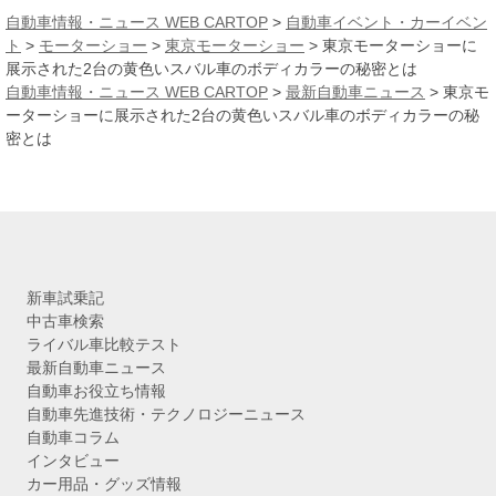
カ
自動車情報・ニュース WEB CARTOP
>
自動車イベント・カーイベン
イ
ト
>
モーターショー
>
東京モーターショー
>
東京モーターショーに
ブ
展示された2台の黄色いスバル車のボディカラーの秘密とは
自動車情報・ニュース WEB CARTOP
>
最新自動車ニュース
>
東京モ
ーターショーに展示された2台の黄色いスバル車のボディカラーの秘
密とは
新車試乗記
中古車検索
ライバル車比較テスト
最新自動車ニュース
自動車お役立ち情報
自動車先進技術・テクノロジーニュース
自動車コラム
インタビュー
カー用品・グッズ情報