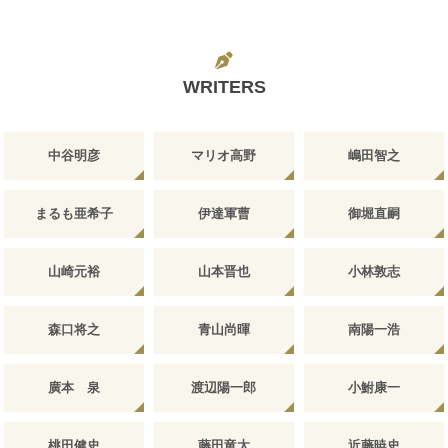
WRITERS
中谷明彦
マリオ高野
嶋田智之
まるも亜希子
伊達軍曹
御堀直嗣
山崎元裕
山本晋也
小林敦志
森口将之
青山尚暉
南陽一浩
廣本 泉
渡辺陽一郎
小鮒康一
桃田健史
藤田竜太
近藤暁史