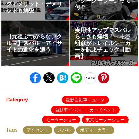
ンタークーラー」って
グ｜メリット・デメリ
何？
ットも解説
実用性アップでスバル
【元祖ぶつからないク
らしさも爆増！ 中谷
ルマ】スバル・アイサ
明彦がトレイルシーカ
イトの進化を追う
ーを試乗チェック【動
画】
Category
最新自動車ニュース
自動車イベント・カーイベント
モーターショー
東京モーターショー
Tags
アクセント
スバル
ボディーカラー