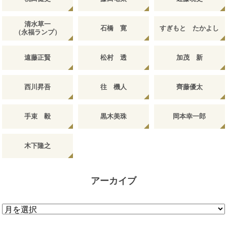
清水草一
石橋 寛
すぎもと たかよし
（永福ランプ）
遠藤正賢
松村 透
加茂 新
西川昇吾
往 機人
齊藤優太
手束 毅
黒木美珠
岡本幸一郎
木下隆之
アーカイブ
ア
ー