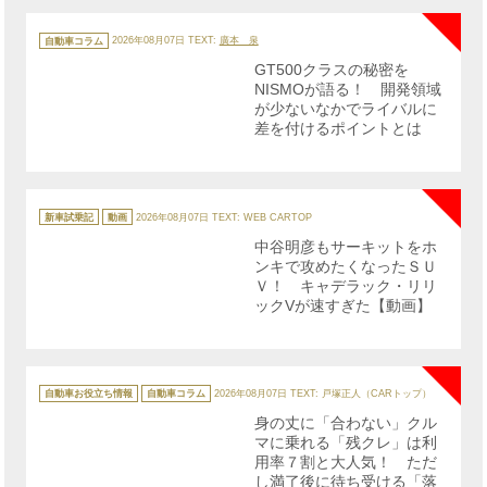
カ
テ
自動車コラム
2026年08月07日
TEXT:
廣本 泉
ゴ
リ
GT500クラスの秘密を
ー
NISMOが語る！ 開発領域
が少ないなかでライバルに
差を付けるポイントとは
NE
カ
テ
新車試乗記
動画
2026年08月07日
TEXT: WEB CARTOP
ゴ
リ
中谷明彦もサーキットをホ
ー
ンキで攻めたくなったＳＵ
Ｖ！ キャデラック・リリ
ックVが速すぎた【動画】
NE
カ
テ
自動車お役立ち情報
自動車コラム
2026年08月07日
TEXT: 戸塚正人（CARトップ）
ゴ
リ
身の丈に「合わない」クル
ー
マに乗れる「残クレ」は利
用率７割と大人気！ ただ
し満了後に待ち受ける「落