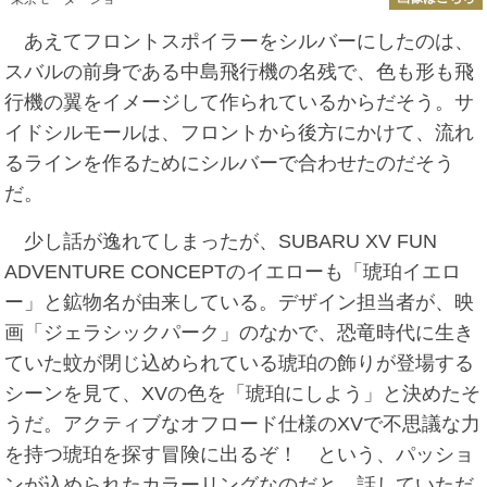
あえてフロントスポイラーをシルバーにしたのは、
スバルの前身である中島飛行機の名残で、色も形も飛
行機の翼をイメージして作られているからだそう。サ
イドシルモールは、フロントから後方にかけて、流れ
るラインを作るためにシルバーで合わせたのだそう
だ。
少し話が逸れてしまったが、SUBARU XV FUN
ADVENTURE CONCEPTのイエローも「琥珀イエロ
ー」と鉱物名が由来している。デザイン担当者が、映
画「ジェラシックパーク」のなかで、恐竜時代に生き
ていた蚊が閉じ込められている琥珀の飾りが登場する
シーンを見て、XVの色を「琥珀にしよう」と決めたそ
うだ。アクティブなオフロード仕様のXVで不思議な力
を持つ琥珀を探す冒険に出るぞ！ という、パッショ
ンが込められたカラーリングなのだと、話していただ