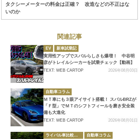
タクシーメーターの料金は正確？ 改造などの不正はな
いのか
関連記事
カ
EV
新車試乗記
テ
ゴ
実用性アップでスバルらしさも爆増！ 中谷明
リ
ー
彦がトレイルシーカーを試乗チェック【動画】
2026年08月03日
TEXT: WEB CARTOP
カ
自動車コラム
テ
ゴ
ＭＴ車にも３眼アイサイト搭載！ スバルBRZが
リ
ー
「Ｆ型」でＭＴのシフトフィールを磨き安全装
備も大進化
2026年08月01日
TEXT: WEB CARTOP
カ
ライバル車比較テスト
自動車コラム
テ