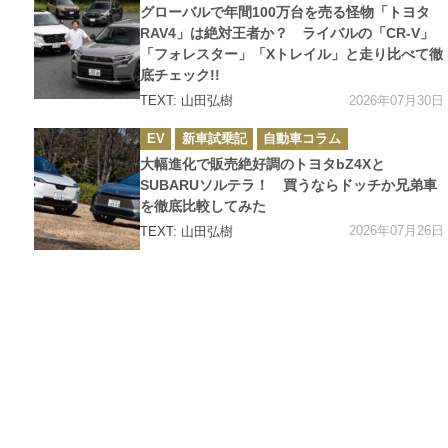
ゴ
グローバルで年間100万台を売る怪物「トヨタ
リ
ー
RAV4」は絶対王者か？ ライバルの「CR-V」
「フォレスター」「Xトレイル」と走り比べて徹
底チェック!!
2026年07月30日
TEXT: 山田弘樹
カ
EV
新車試乗記
自動車コラム
テ
ゴ
大幅進化で販売絶好調のトヨタbZ4Xと
リ
ー
SUBARUソルテラ！ 買うならドッチか兄弟車
を徹底比較してみた
2026年07月26日
TEXT: 山田弘樹