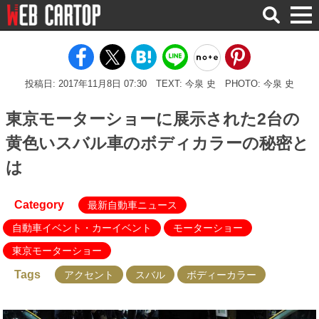
検
索
投稿日: 2017年11月8日 07:30
TEXT: 今泉 史
PHOTO: 今泉 史
東京モーターショーに展示された2台の
黄色いスバル車のボディカラーの秘密と
は
Category
最新自動車ニュース
自動車イベント・カーイベント
モーターショー
東京モーターショー
Tags
アクセント
スバル
ボディーカラー