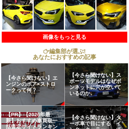
画像をもっと見る
編集部が選ぶ!
あなたにおすすめの記事
【今さら聞けない】ス
【今さら聞けない】エ
ポーツモデルはなぜボ
ンジンのボア×ストロ
ンネットに穴が空いて
ークって何？
いるのか
【PR】【2026年最
【今さら聞けない】タ
新】おすすめ車買取一
ーボ車で目にする「イ
括査定サイトランキン