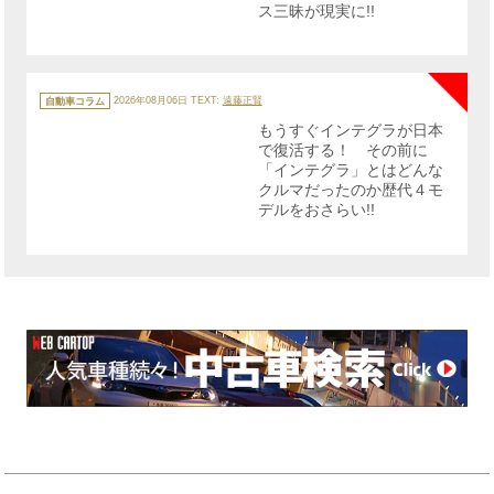
ス三昧が現実に!!
NE
カ
テ
自動車コラム
2026年08月06日
TEXT:
遠藤正賢
ゴ
リ
もうすぐインテグラが日本
ー
で復活する！ その前に
「インテグラ」とはどんな
クルマだったのか歴代４モ
デルをおさらい!!