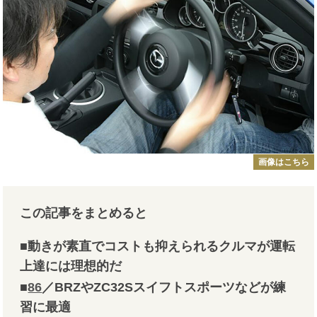
画像はこちら
この記事をまとめると
■動きが素直でコストも抑えられるクルマが運転
上達には理想的だ
■
86
／BRZやZC32Sスイフトスポーツなどが練
習に最適