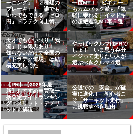
ーニング」「２種類の
一度MT！ ビギナー
ブレーキ」！ 誰でも
もカムバック派も「気
いつでもできる「ゼロ
軽に乗れる」イマドキ
円」ドラテク向上術４
の超絶進化MT車５選
つ
天才でもない限り「我
やっぱりクルマはFRで
流」じゃ限界あり！
しょ！ いま思う存分
知らないだけで全国の
イジって走りたい人が
「ドラテク道場」は結
選ぶべきクルマ４選
構充実してた
【PR】【2026年最
公道での「安全」が確
新】おすすめ車買取一
実に進化！ 初心者こ
括査定サイトランキン
そ「サーキット走行」
グ｜メリット・デメリ
に挑戦すべき理由
ットも解説