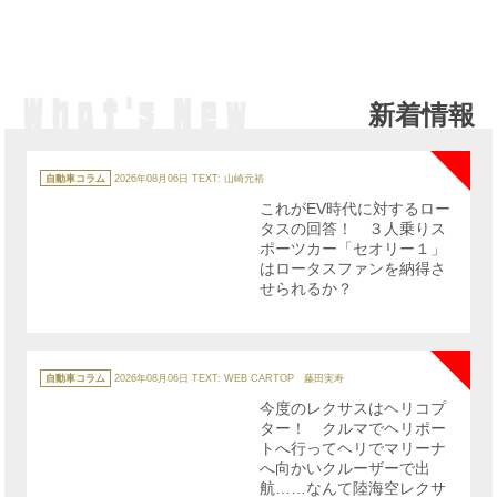
新着情報
NE
カ
テ
自動車コラム
2026年08月06日
TEXT: 山崎元裕
ゴ
リ
これがEV時代に対するロー
ー
タスの回答！ ３人乗りス
ポーツカー「セオリー１」
はロータスファンを納得さ
せられるか？
NE
カ
テ
自動車コラム
2026年08月06日
TEXT: WEB CARTOP 藤田実寿
ゴ
リ
今度のレクサスはヘリコプ
ー
ター！ クルマでヘリポー
トへ行ってヘリでマリーナ
へ向かいクルーザーで出
航……なんて陸海空レクサ