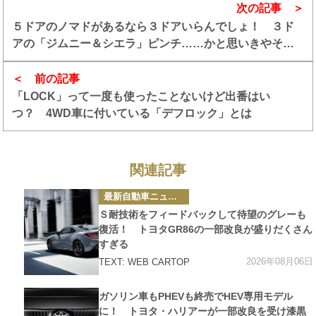
次の記事
５ドアのノマドがあるなら３ドアいらんでしょ！ ３ド
アの「ジムニー＆シエラ」ピンチ……かと思いきやそう
でもなかった
前の記事
「LOCK」って一度も使ったことないけど出番はい
つ？ 4WD車に付いている「デフロック」とは
関連記事
カ
最新自動車ニュース
テ
ゴ
Ｓ耐技術をフィードバックして待望のグレーも
リ
ー
復活！ トヨタGR86の一部改良が盛りだくさん
すぎる
2026年08月06日
TEXT: WEB CARTOP
カ
ガソリン車もPHEVも終売でHEV専用モデル
テ
ゴ
に！ トヨタ・ハリアーが一部改良を受け漆黒