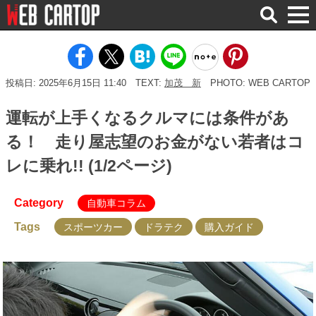
検
索
投稿日: 2025年6月15日 11:40
TEXT:
加茂 新
PHOTO: WEB CARTOP
運転が上手くなるクルマには条件があ
る！ 走り屋志望のお金がない若者はコ
レに乗れ!! (1/2ページ)
Category
自動車コラム
Tags
スポーツカー
ドラテク
購入ガイド