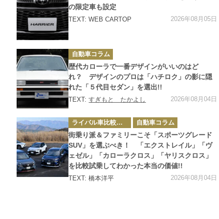
リ
の限定車も設定
ー
2026年08月05日
TEXT: WEB CARTOP
カ
自動車コラム
テ
ゴ
歴代カローラで一番デザインがいいのはど
リ
ー
れ？ デザインのプロは「ハチロク」の影に隠
れた「５代目セダン」を選出!!
2026年08月04日
TEXT:
すぎもと たかよし
カ
ライバル車比較テスト
自動車コラム
テ
ゴ
街乗り派＆ファミリーこそ「スポーツグレード
リ
ー
SUV」を選ぶべき！ 「エクストレイル」「ヴ
ェゼル」「カローラクロス」「ヤリスクロス」
を比較試乗してわかった本当の価値!!
2026年08月04日
TEXT: 橋本洋平