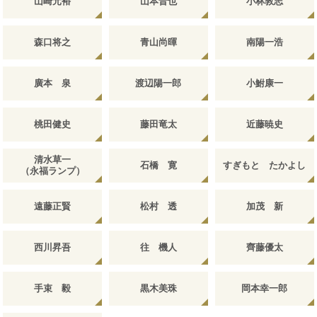
山崎元裕
山本晋也
小林敦志
森口将之
青山尚暉
南陽一浩
廣本 泉
渡辺陽一郎
小鮒康一
桃田健史
藤田竜太
近藤暁史
清水草一
石橋 寛
すぎもと たかよし
（永福ランプ）
遠藤正賢
松村 透
加茂 新
西川昇吾
往 機人
齊藤優太
手束 毅
黒木美珠
岡本幸一郎