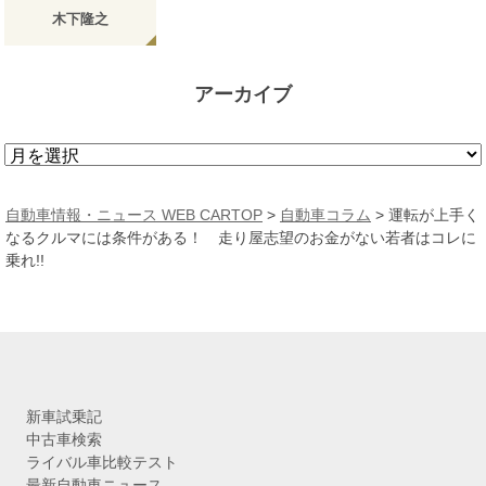
木下隆之
アーカイブ
ア
ー
カ
自動車情報・ニュース WEB CARTOP
>
自動車コラム
>
運転が上手く
イ
なるクルマには条件がある！ 走り屋志望のお金がない若者はコレに
ブ
乗れ!!
新車試乗記
中古車検索
ライバル車比較テスト
最新自動車ニュース