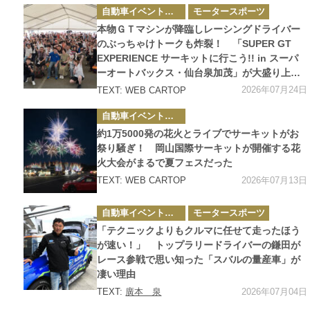
カ
自動車イベント・カーイベント
モータースポーツ
テ
ゴ
本物ＧＴマシンが降臨しレーシングドライバー
リ
ー
のぶっちゃけトークも炸裂！ 「SUPER GT
EXPERIENCE サーキットに行こう!! in スーパ
ーオートバックス・仙台泉加茂」が大盛り上が
りすぎた
2026年07月24日
TEXT: WEB CARTOP
カ
自動車イベント・カーイベント
テ
ゴ
約1万5000発の花火とライブでサーキットがお
リ
ー
祭り騒ぎ！ 岡山国際サーキットが開催する花
火大会がまるで夏フェスだった
2026年07月13日
TEXT: WEB CARTOP
カ
自動車イベント・カーイベント
モータースポーツ
テ
ゴ
「テクニックよりもクルマに任せて走ったほう
リ
ー
が速い！」 トップラリードライバーの鎌田が
レース参戦で思い知った「スバルの量産車」が
凄い理由
2026年07月04日
TEXT:
廣本 泉