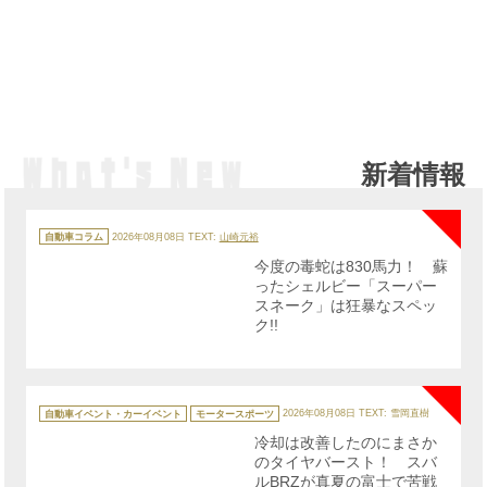
新着情報
NE
カ
テ
自動車コラム
2026年08月08日
TEXT:
山崎元裕
ゴ
リ
今度の毒蛇は830馬力！ 蘇
ー
ったシェルビー「スーパー
スネーク」は狂暴なスペッ
ク!!
NE
カ
テ
自動車イベント・カーイベント
モータースポーツ
2026年08月08日
TEXT: 雪岡直樹
ゴ
リ
冷却は改善したのにまさか
ー
のタイヤバースト！ スバ
ルBRZが真夏の富士で苦戦