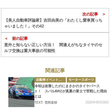
次の記事
【美人自動車評論家】吉田由美の「わたくし愛車買っち
ゃいました！」その42
前の記事
意外と知らない正しい方法！ 間違えがちなタイヤのセ
ルフ交換は重大事故の可能性
関連記事
カ
自動車イベント・カーイベント
モータースポーツ
テ
ゴ
冷却は改善したのにまさかのタイヤバース
リ
ー
ト！ スバルBRZが真夏の富士で苦戦した理由
とは
2026年08月08日
TEXT: 雪岡直樹