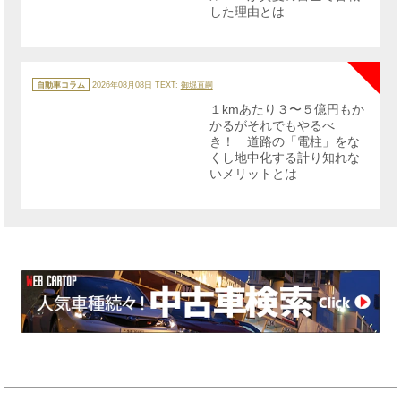
した理由とは
NE
カ
テ
自動車コラム
2026年08月08日
TEXT:
御堀直嗣
ゴ
リ
１kmあたり３〜５億円もか
ー
かるがそれでもやるべ
き！ 道路の「電柱」をな
くし地中化する計り知れな
いメリットとは