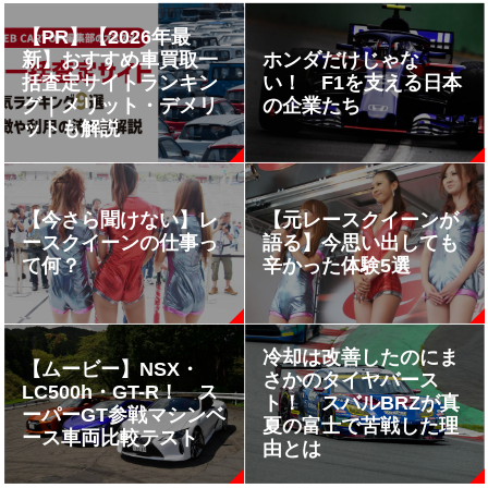
【PR】【2026年最
新】おすすめ車買取一
ホンダだけじゃな
括査定サイトランキン
い！ F1を支える日本
グ｜メリット・デメリ
の企業たち
ットも解説
【今さら聞けない】レ
【元レースクイーンが
ースクイーンの仕事っ
語る】今思い出しても
て何？
辛かった体験5選
冷却は改善したのにま
【ムービー】NSX・
さかのタイヤバース
LC500h・GT-R！ ス
ト！ スバルBRZが真
ーパーGT参戦マシンベ
夏の富士で苦戦した理
ース車両比較テスト
由とは