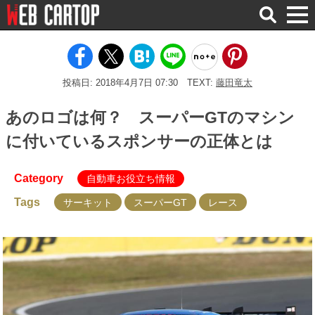
検
索
投稿日: 2018年4月7日 07:30
TEXT:
藤田竜太
あのロゴは何？ スーパーGTのマシン
に付いているスポンサーの正体とは
Category
自動車お役立ち情報
Tags
サーキット
スーパーGT
レース