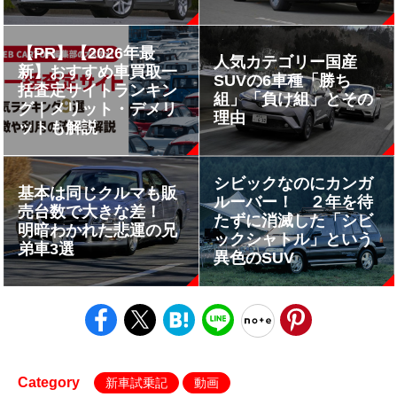
【PR】【2026年最
人気カテゴリー国産
新】おすすめ車買取一
SUVの6車種「勝ち
括査定サイトランキン
組」「負け組」とその
グ｜メリット・デメリ
理由
ットも解説
シビックなのにカンガ
基本は同じクルマも販
ルーバー！ ２年を待
売台数で大きな差！
たずに消滅した「シビ
明暗わかれた悲運の兄
ックシャトル」という
弟車3選
異色のSUV
Category
新車試乗記
動画