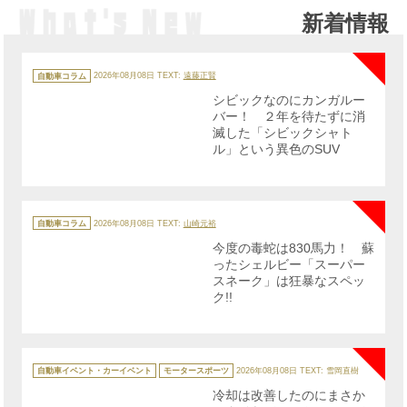
新着情報
NE
カ
テ
自動車コラム
2026年08月08日
TEXT:
遠藤正賢
ゴ
リ
シビックなのにカンガルー
ー
バー！ ２年を待たずに消
滅した「シビックシャト
ル」という異色のSUV
NE
カ
テ
自動車コラム
2026年08月08日
TEXT:
山崎元裕
ゴ
リ
今度の毒蛇は830馬力！ 蘇
ー
ったシェルビー「スーパー
スネーク」は狂暴なスペッ
ク!!
NE
カ
テ
自動車イベント・カーイベント
モータースポーツ
2026年08月08日
TEXT: 雪岡直樹
ゴ
リ
冷却は改善したのにまさか
ー