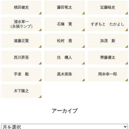
桃田健史
藤田竜太
近藤暁史
清水草一
石橋 寛
すぎもと たかよし
（永福ランプ）
遠藤正賢
松村 透
加茂 新
西川昇吾
往 機人
齊藤優太
手束 毅
黒木美珠
岡本幸一郎
木下隆之
アーカイブ
ア