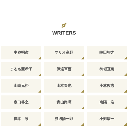
WRITERS
中谷明彦
マリオ高野
嶋田智之
まるも亜希子
伊達軍曹
御堀直嗣
山崎元裕
山本晋也
小林敦志
森口将之
青山尚暉
南陽一浩
廣本 泉
渡辺陽一郎
小鮒康一