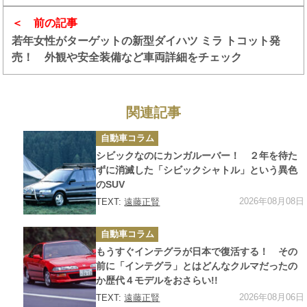
前の記事
若年女性がターゲットの新型ダイハツ ミラ トコット発
売！ 外観や安全装備など車両詳細をチェック
関連記事
カ
自動車コラム
テ
ゴ
シビックなのにカンガルーバー！ ２年を待た
リ
ー
ずに消滅した「シビックシャトル」という異色
のSUV
2026年08月08日
TEXT:
遠藤正賢
カ
自動車コラム
テ
ゴ
もうすぐインテグラが日本で復活する！ その
リ
ー
前に「インテグラ」とはどんなクルマだったの
か歴代４モデルをおさらい!!
2026年08月06日
TEXT:
遠藤正賢