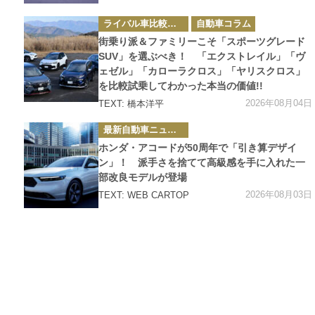
カ
ライバル車比較テスト
自動車コラム
テ
ゴ
街乗り派＆ファミリーこそ「スポーツグレード
リ
ー
SUV」を選ぶべき！ 「エクストレイル」「ヴ
ェゼル」「カローラクロス」「ヤリスクロス」
を比較試乗してわかった本当の価値!!
2026年08月04日
TEXT: 橋本洋平
カ
最新自動車ニュース
テ
ゴ
ホンダ・アコードが50周年で「引き算デザイ
リ
ー
ン」！ 派手さを捨てて高級感を手に入れた一
部改良モデルが登場
2026年08月03日
TEXT: WEB CARTOP