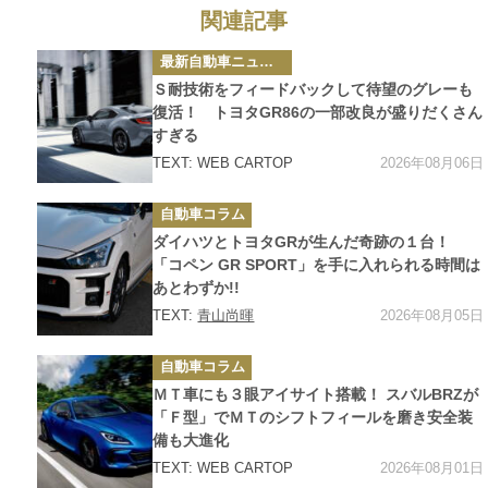
関連記事
カ
最新自動車ニュース
テ
ゴ
Ｓ耐技術をフィードバックして待望のグレーも
リ
ー
復活！ トヨタGR86の一部改良が盛りだくさん
すぎる
2026年08月06日
TEXT: WEB CARTOP
カ
自動車コラム
テ
ゴ
ダイハツとトヨタGRが生んだ奇跡の１台！
リ
ー
「コペン GR SPORT」を手に入れられる時間は
あとわずか!!
2026年08月05日
TEXT:
青山尚暉
カ
自動車コラム
テ
ゴ
ＭＴ車にも３眼アイサイト搭載！ スバルBRZが
リ
ー
「Ｆ型」でＭＴのシフトフィールを磨き安全装
備も大進化
2026年08月01日
TEXT: WEB CARTOP