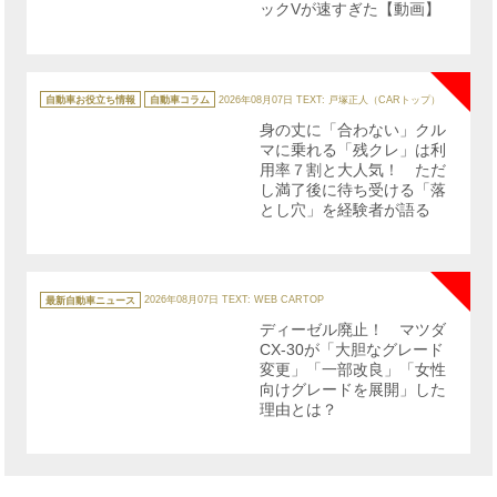
ックVが速すぎた【動画】
NE
カ
テ
自動車お役立ち情報
自動車コラム
2026年08月07日
TEXT: 戸塚正人（CARトップ）
ゴ
リ
身の丈に「合わない」クル
ー
マに乗れる「残クレ」は利
用率７割と大人気！ ただ
し満了後に待ち受ける「落
とし穴」を経験者が語る
NE
カ
テ
最新自動車ニュース
2026年08月07日
TEXT: WEB CARTOP
ゴ
リ
ディーゼル廃止！ マツダ
ー
CX-30が「大胆なグレード
変更」「一部改良」「女性
向けグレードを展開」した
理由とは？