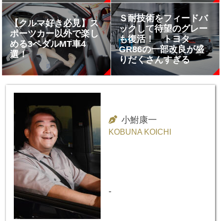
Ｓ耐技術をフィードバ
【クルマ好き必見】ス
ックして待望のグレー
ポーツカー以外で楽し
も復活！ トヨタ
める3ペダルMT車4
GR86の一部改良が盛
選！
りだくさんすぎる
小鮒康一
KOBUNA KOICHI
-