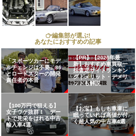
編集部が選ぶ!
あなたにおすすめの記事
【PR】【2026年最
「スポーツカーにモデ
新】おすすめ車買取一
ルチェンジは不要」86
括査定サイトランキン
とロードスターの開発
グ｜メリット・デメリ
責任者の本音
ットも解説
【100万円で狙える】
【お宝】もしも車庫に
女子ウケ抜群！ デー
眠っていれば高値が付
トで見栄をはれる中古
く超人気の中古車4選
輸入車4選