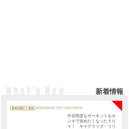
新着情報
NE
カ
テ
新車試乗記
動画
2026年08月07日
TEXT: WEB CARTOP
ゴ
リ
中谷明彦もサーキットをホ
ー
ンキで攻めたくなったＳＵ
Ｖ！ キャデラック・リリ