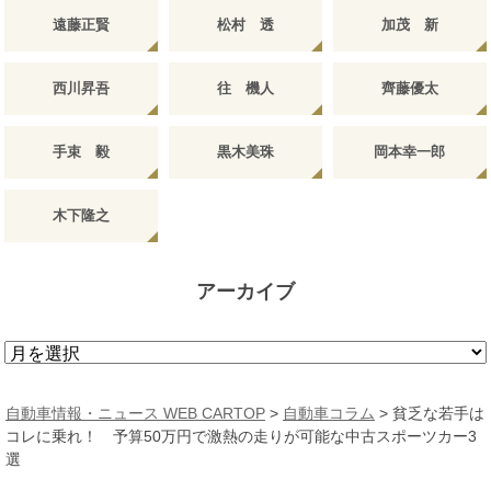
遠藤正賢
松村 透
加茂 新
西川昇吾
往 機人
齊藤優太
手束 毅
黒木美珠
岡本幸一郎
木下隆之
アーカイブ
ア
ー
カ
自動車情報・ニュース WEB CARTOP
>
自動車コラム
>
貧乏な若手は
イ
コレに乗れ！ 予算50万円で激熱の走りが可能な中古スポーツカー3
ブ
選