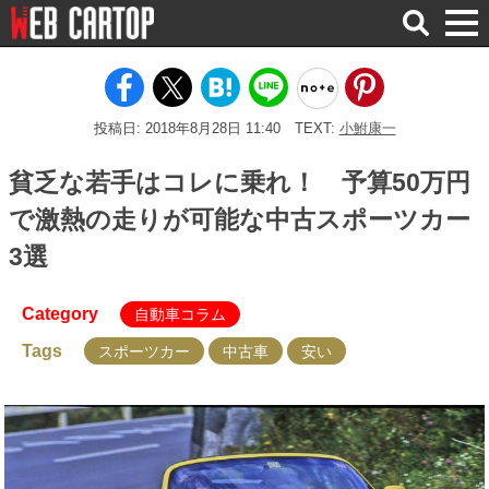
検
索
投稿日: 2018年8月28日 11:40
TEXT:
小鮒康一
貧乏な若手はコレに乗れ！ 予算50万円
で激熱の走りが可能な中古スポーツカー
3選
Category
自動車コラム
Tags
スポーツカー
中古車
安い