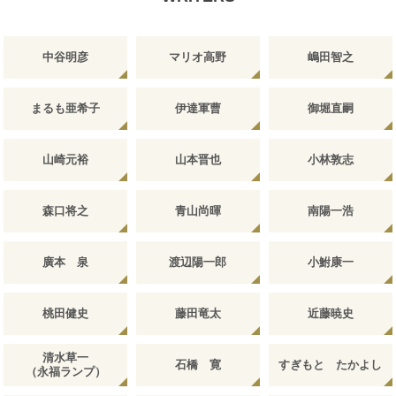
中谷明彦
マリオ高野
嶋田智之
まるも亜希子
伊達軍曹
御堀直嗣
山崎元裕
山本晋也
小林敦志
森口将之
青山尚暉
南陽一浩
廣本 泉
渡辺陽一郎
小鮒康一
桃田健史
藤田竜太
近藤暁史
清水草一
石橋 寛
すぎもと たかよし
（永福ランプ）