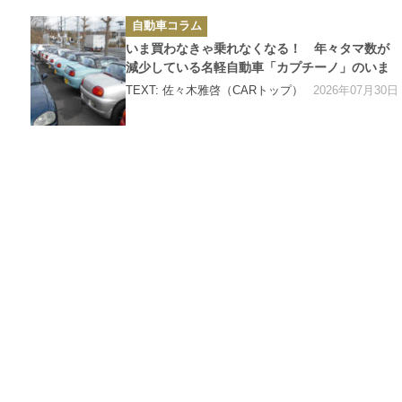
カ
自動車コラム
テ
ゴ
いま買わなきゃ乗れなくなる！ 年々タマ数が
リ
ー
減少している名軽自動車「カプチーノ」のいま
2026年07月30日
TEXT: 佐々木雅啓（CARトップ）