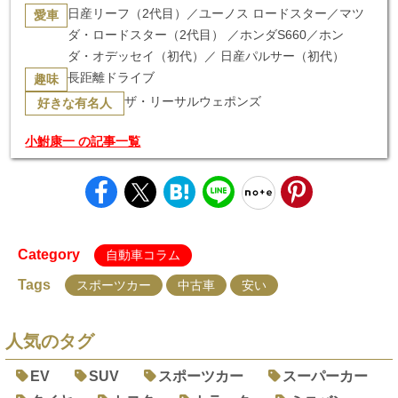
日産リーフ（2代目）／ユーノス ロードスター／マツ
愛車
ダ・ロードスター（2代目） ／ホンダS660／ホン
ダ・オデッセイ（初代）／ 日産パルサー（初代）
長距離ドライブ
趣味
ザ・リーサルウェポンズ
好きな有名人
小鮒康一 の記事一覧
Category
自動車コラム
Tags
スポーツカー
中古車
安い
人気のタグ
EV
SUV
スポーツカー
スーパーカー