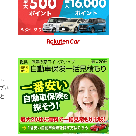
ツに
プさ
と