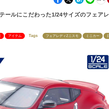
テールにこだわった1/24サイズのフェア
Tags
報
アイテム
フェアレディZニスモ
ミニカー