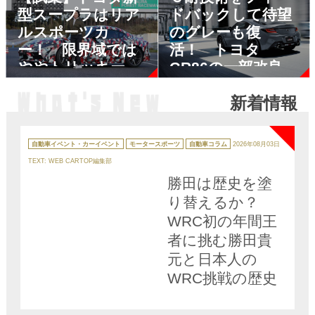
型スープラはリア
ドバックして待望
ルスポーツカ
のグレーも復
ー！ 限界域では
活！ トヨタ
ややトリッキーな
GR86の一部改良が
動きも
盛りだくさんすぎ
新着情報
る
NEW
カ
テ
自動車イベント・カーイベント
モータースポーツ
自動車コラム
2026年08月03日
ゴ
リ
TEXT: WEB CARTOP編集部
ー
勝田は歴史を塗
り替えるか？
WRC初の年間王
者に挑む勝田貴
元と日本人の
WRC挑戦の歴史
NEW