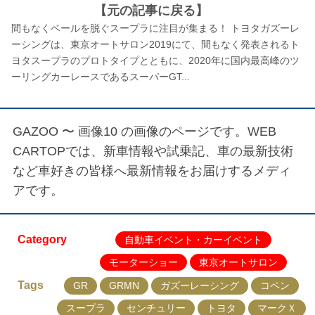
【元の記事に戻る】
間もなくベールを脱ぐスープラに注目が集まる！ トヨタガズーレ
ーシングは、東京オートサロン2019にて、間もなく発表されるト
ヨタスープラのプロトタイプとともに、2020年に国内最高峰のツ
ーリングカーレースであるスーパーGT...
GAZOO 〜 画像10
の画像のページです。WEB
CARTOPでは、新車情報や試乗記、車の最新技術
など車好きの皆様へ最新情報をお届けするメディ
アです。
Category
自動車イベント・カーイベント
モーターショー
東京オートサロン
Tags
GR
GRMN
ガズーレーシング
コペン
スープラ
センチュリー
トヨタ
マークＸ