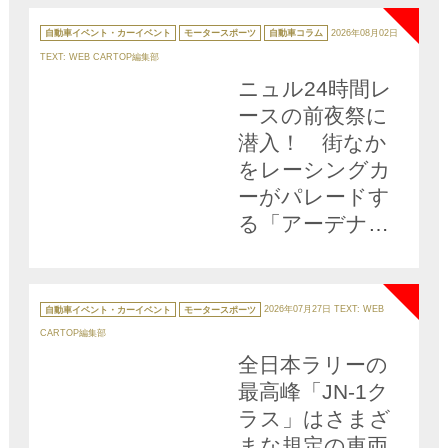
カ
テ
自動車イベント・カーイベント
モータースポーツ
自動車コラム
2026年08月02日
ゴ
リ
TEXT: WEB CARTOP編集部
ー
ニュル24時間レ
ースの前夜祭に
潜入！ 街なか
をレーシングカ
ーがパレードす
る「アーデナウ
ワー・レーシン
NEW
グデー」の盛り
上がりっぷりに
カ
テ
自動車イベント・カーイベント
モータースポーツ
2026年07月27日
TEXT: WEB
ゴ
感動【みどり独
リ
CARTOP編集部
ー
乙通信】
全日本ラリーの
最高峰「JN-1ク
ラス」はさまざ
まな規定の車両