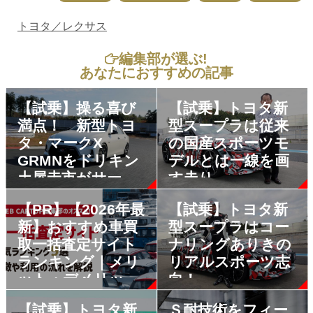
トヨタ／レクサス
編集部が選ぶ!
あなたにおすすめの記事
【試乗】操る喜び
【試乗】トヨタ新
満点！ 新型トヨ
型スープラは従来
タ・マークX
の国産スポーツモ
GRMNをドリキン
デルとは一線を画
土屋圭市がサーキ
す走り
ットで試乗
【PR】【2026年最
【試乗】トヨタ新
新】おすすめ車買
型スープラはコー
取一括査定サイト
ナリングありきの
ランキング｜メリ
リアルスポーツ志
ット・デメリット
向！
も解説
【試乗】トヨタ新
Ｓ耐技術をフィー