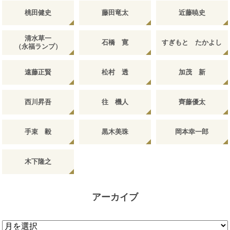
桃田健史
藤田竜太
近藤暁史
清水草一
石橋 寛
すぎもと たかよし
（永福ランプ）
遠藤正賢
松村 透
加茂 新
西川昇吾
往 機人
齊藤優太
手束 毅
黒木美珠
岡本幸一郎
木下隆之
アーカイブ
ア