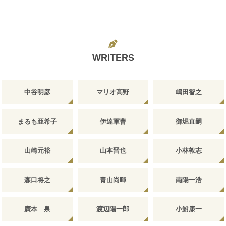
WRITERS
中谷明彦
マリオ高野
嶋田智之
まるも亜希子
伊達軍曹
御堀直嗣
山崎元裕
山本晋也
小林敦志
森口将之
青山尚暉
南陽一浩
廣本 泉
渡辺陽一郎
小鮒康一