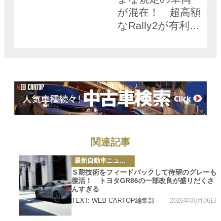
が混在！ 超高額
なRally2が有利と
も限らないラリ
ーの難しさ
関連記事
カ
最新自動車ニュース
テ
ゴ
Ｓ耐技術をフィードバックして待望のグレーも
リ
復活！ トヨタGR86の一部改良が盛りだくさ
ー
んすぎる
2026年08月06日
TEXT: WEB CARTOP編集部