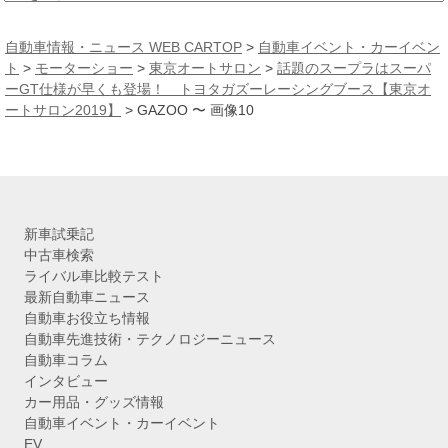
ー
カ
自動車情報・ニュース WEB CARTOP
>
自動車イベント・カーイベン
イ
ト
>
モーターショー
>
東京オートサロン
>
話題のスープラはスーパ
ブ
ーGT仕様が早くも登場！ トヨタガズーレーシングブース【東京オ
ートサロン2019】
>
GAZOO 〜 画像10
新車試乗記
中古車検索
ライバル車比較テスト
最新自動車ニュース
自動車お役立ち情報
自動車先進技術・テクノロジーニュース
自動車コラム
インタビュー
カー用品・グッズ情報
自動車イベント・カーイベント
EV