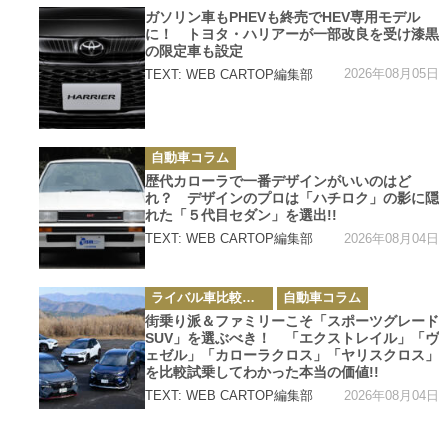
カ
ガソリン車もPHEVも終売でHEV専用モデル
テ
に！ トヨタ・ハリアーが一部改良を受け漆黒
ゴ
リ
の限定車も設定
ー
2026年08月05日
TEXT: WEB CARTOP編集部
カ
自動車コラム
テ
ゴ
歴代カローラで一番デザインがいいのはど
リ
れ？ デザインのプロは「ハチロク」の影に隠
ー
れた「５代目セダン」を選出!!
2026年08月04日
TEXT: WEB CARTOP編集部
カ
ライバル車比較テスト
自動車コラム
テ
ゴ
街乗り派＆ファミリーこそ「スポーツグレード
リ
SUV」を選ぶべき！ 「エクストレイル」「ヴ
ー
ェゼル」「カローラクロス」「ヤリスクロス」
を比較試乗してわかった本当の価値!!
2026年08月04日
TEXT: WEB CARTOP編集部