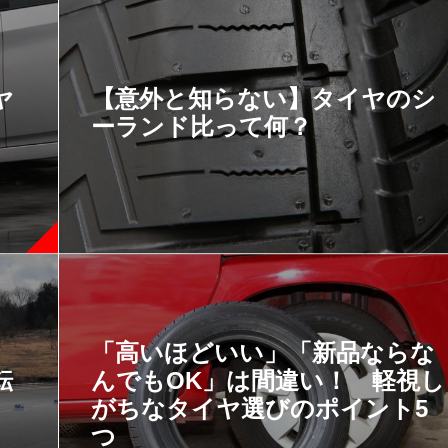
ヤ
【意外と知らない】タイヤのシ
ーランド比って何？
「高いほどいい」「新品ならな
転
んでもOK」は間違い！ 軽視し
がちなタイヤ選びのポイント5
つ