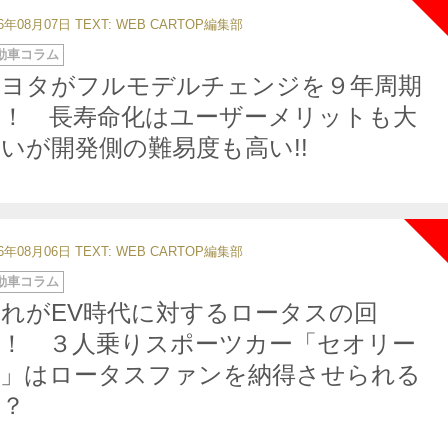
26年08月07日
TEXT: WEB CARTOP編集部
動車コラム
トヨタがフルモデルチェンジを９年周期
へ！ 長寿命化はユーザーメリットも大
いが開発側の難易度も高い!!
26年08月06日
TEXT: WEB CARTOP編集部
動車コラム
れがEV時代に対するロータスの回
答！ ３人乗りスポーツカー「セオリー
１」はロータスファンを納得させられる
か？