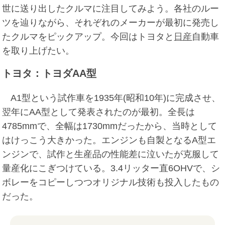
世に送り出したクルマに注目してみよう。各社のルー
ツを辿りながら、それぞれのメーカーが最初に発売し
たクルマをピックアップ。今回はトヨタと
日産
自動車
を取り上げたい。
トヨタ：トヨダ
AA
型
A1型という試作車を1935年(昭和10年)に完成させ、
翌年にAA型として発表されたのが最初。全長は
4785mmで、全幅は1730mmだったから、当時として
はけっこう大きかった。エンジンも自製となるA型エ
ンジンで、試作と生産品の性能差に泣いたが克服して
量産化にこぎつけている。3.4リッター直6OHVで、シ
ボレーをコピーしつつオリジナル技術も投入したもの
だった。