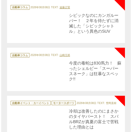
カ
テ
自動車コラム
2026年08月08日
TEXT:
遠藤正賢
ゴ
リ
シビックなのにカンガルー
ー
バー！ ２年を待たずに消
滅した「シビックシャト
ル」という異色のSUV
NE
カ
テ
自動車コラム
2026年08月08日
TEXT:
山崎元裕
ゴ
リ
今度の毒蛇は830馬力！ 蘇
ー
ったシェルビー「スーパー
スネーク」は狂暴なスペッ
ク!!
NE
カ
テ
自動車イベント・カーイベント
モータースポーツ
2026年08月08日
TEXT: 雪岡直樹
ゴ
リ
冷却は改善したのにまさか
ー
のタイヤバースト！ スバ
ルBRZが真夏の富士で苦戦
した理由とは