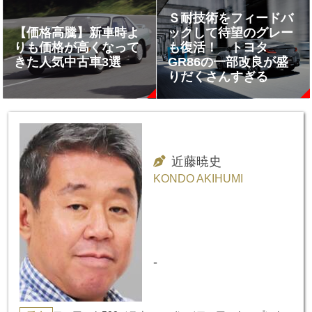
Ｓ耐技術をフィードバ
【価格高騰】新車時よ
ックして待望のグレー
りも価格が高くなって
も復活！ トヨタ
きた人気中古車3選
GR86の一部改良が盛
りだくさんすぎる
近藤暁史
KONDO AKIHUMI
-