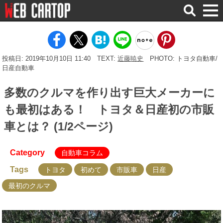
検
索
投稿日: 2019年10月10日 11:40
TEXT:
近藤暁史
PHOTO: トヨタ自動車/
日産自動車
多数のクルマを作り出す巨大メーカーに
も最初はある！ トヨタ＆日産初の市販
車とは？ (1/2ページ)
Category
自動車コラム
Tags
トヨタ
初めて
市販車
日産
最初のクルマ