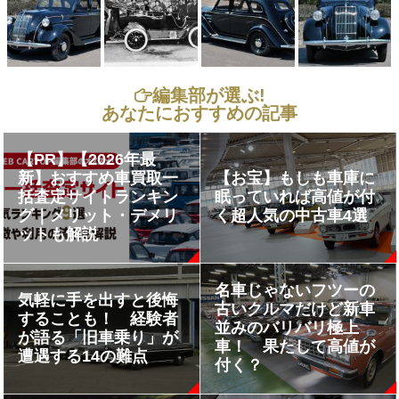
編集部が選ぶ!
あなたにおすすめの記事
【PR】【2026年最
新】おすすめ車買取一
【お宝】もしも車庫に
括査定サイトランキン
眠っていれば高値が付
グ｜メリット・デメリ
く超人気の中古車4選
ットも解説
名車じゃないフツーの
気軽に手を出すと後悔
古いクルマだけど新車
することも！ 経験者
並みのバリバリ極上
が語る「旧車乗り」が
車！ 果たして高値が
遭遇する14の難点
付く？