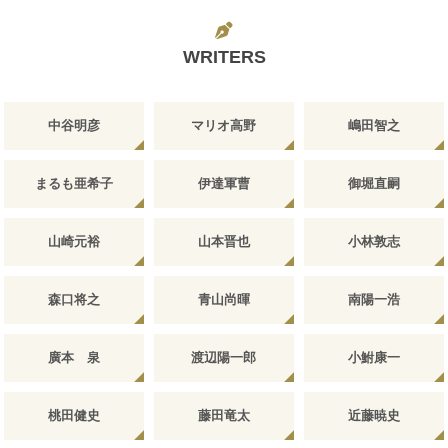
WRITERS
中谷明彦
マリオ高野
嶋田智之
まるも亜希子
伊達軍曹
御堀直嗣
山崎元裕
山本晋也
小林敦志
森口将之
青山尚暉
南陽一浩
廣本 泉
渡辺陽一郎
小鮒康一
桃田健史
藤田竜太
近藤暁史