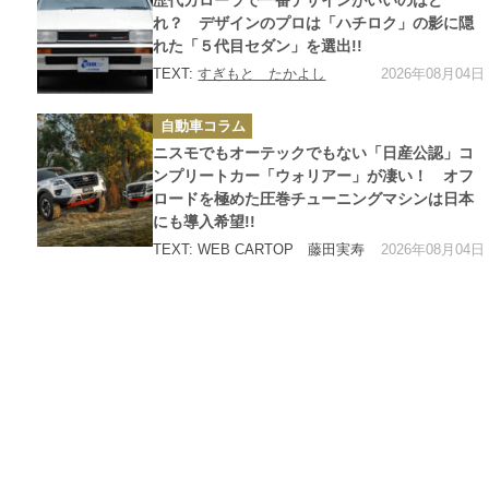
歴代カローラで一番デザインがいいのはど
リ
ー
れ？ デザインのプロは「ハチロク」の影に隠
れた「５代目セダン」を選出!!
2026年08月04日
TEXT:
すぎもと たかよし
カ
自動車コラム
テ
ゴ
ニスモでもオーテックでもない「日産公認」コ
リ
ー
ンプリートカー「ウォリアー」が凄い！ オフ
ロードを極めた圧巻チューニングマシンは日本
にも導入希望!!
2026年08月04日
TEXT: WEB CARTOP 藤田実寿