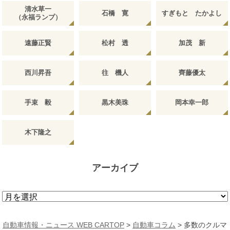
清水草一
石橋 寛
すぎもと たかよし
（永福ランプ）
遠藤正賢
松村 透
加茂 新
西川昇吾
往 機人
齊藤優太
手束 毅
黒木美珠
岡本幸一郎
木下隆之
アーカイブ
ア
ー
カ
自動車情報・ニュース WEB CARTOP
>
自動車コラム
>
多数のクルマ