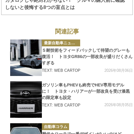
カタログじゃ絶対わからない！ クルマの購入前に確認
しないと後悔する8つの盲点とは
関連記事
カ
最新自動車ニュース
テ
ゴ
Ｓ耐技術をフィードバックして待望のグレーも
リ
ー
復活！ トヨタGR86の一部改良が盛りだくさん
すぎる
2026年08月06日
TEXT: WEB CARTOP
カ
ガソリン車もPHEVも終売でHEV専用モデル
テ
ゴ
に！ トヨタ・ハリアーが一部改良を受け漆黒
リ
の限定車も設定
ー
2026年08月05日
TEXT: WEB CARTOP
カ
自動車コラム
テ
ゴ