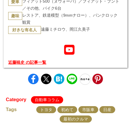
フィアット500（ヌウォーバ）／フィアット・プント
愛車
／その他、バイク6台
レストア、鉄道模型（9mmナロー）、パンクロック
趣味
観賞
遠藤ミチロウ、岡江久美子
好きな有名人
近藤暁史 の記事一覧
Category
自動車コラム
Tags
トヨタ
初めて
市販車
日産
最初のクルマ