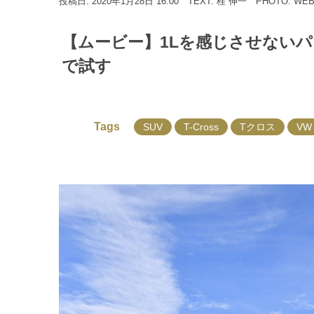
投稿日: 2020年1月28日 16:00
TEXT: 桂 伸一
PHOTO: WE
【ムービー】1Lを感じさせないパワ
で試す
Tags
SUV
T-Cross
Tクロス
VW