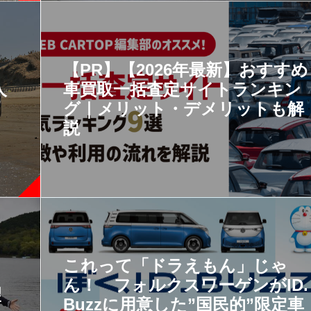
【PR】【2026年最新】おすすめ
人
車買取一括査定サイトランキン
グ｜メリット・デメリットも解
説
これって「ドラえもん」じゃ
ん！ フォルクスワーゲンがID.
望
Buzzに用意した”国民的”限定車