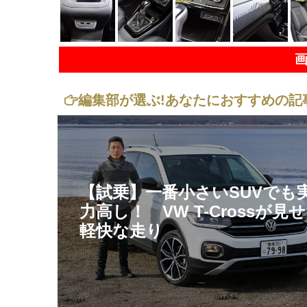
編集部が選ぶ!
あなたにおすすめの記
【試乗】一番小さいSUVでも
力高し！ VW T-Crossが見
軽快な走り