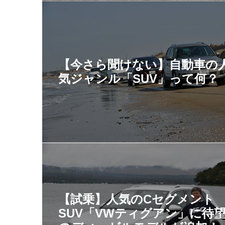
【今さら聞けない】自動車の
気ジャンル「SUV」って何？
【試乗】人気のCセグメント
SUV「VWティグアン」に待