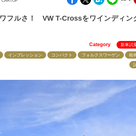
B CARTOP
フルさ！ VW T-Crossをワインディン
Category
新車試
インプレッション
コンパクト
フォルクスワーゲン
桂