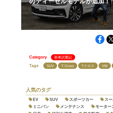
のディーゼルモデルが追加！
Category
新車試乗記
Tags
SUV
T-Cross
Tクロス
VW
人気のタグ
EV
SUV
スポーツカー
スー
ミニバン
メンテナンス
モーター