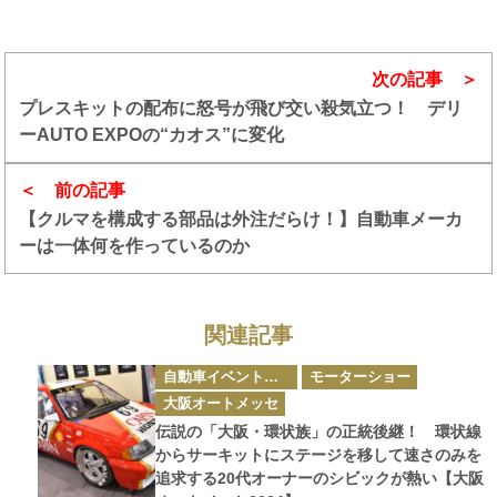
次の記事
プレスキットの配布に怒号が飛び交い殺気立つ！ デリ
ーAUTO EXPOの“カオス”に変化
前の記事
【クルマを構成する部品は外注だらけ！】自動車メーカ
ーは一体何を作っているのか
関連記事
カ
自動車イベント・カーイベント
モーターショー
テ
ゴ
大阪オートメッセ
リ
ー
伝説の「大阪・環状族」の正統後継！ 環状線
からサーキットにステージを移して速さのみを
追求する20代オーナーのシビックが熱い【大阪