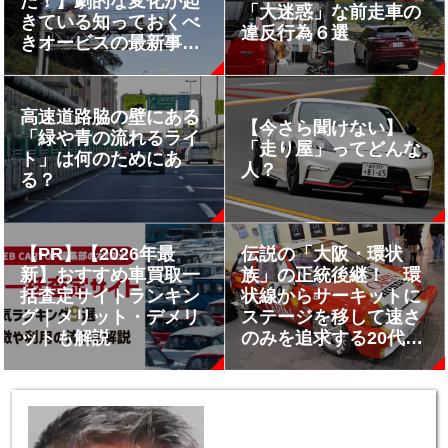
た！】劇的な変化が起
「大迷惑」な前走車の
きている知っておくべ
違反行為６選
きオービスの最新事情
６つ
高速道路脇の壁にある
【今さら聞けない】
「緑や青の流れるライ
「走り屋」ってどんな
ト」は何のためにあ
人？
る？
【PR】【2026年最
伝説の「大阪・環状
新】おすすめ車買取一
族」の正統後継！ 環
括査定サイトランキン
状線からサーキットに
グ｜メリット・デメリ
ステージを移して速さ
ットも解説
のみを追求する20代オ
ーナーのシビックが熱
い【大阪オートメッセ
2024】