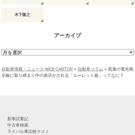
木下隆之
アーカイブ
ア
ー
カ
自動車情報・ニュース WEB CARTOP
>
自動車コラム
>
高速の電光掲
イ
示板に取り締まり中の表示がされる「ルーレット族」ってなに？
ブ
新車試乗記
中古車検索
ライバル車比較テスト