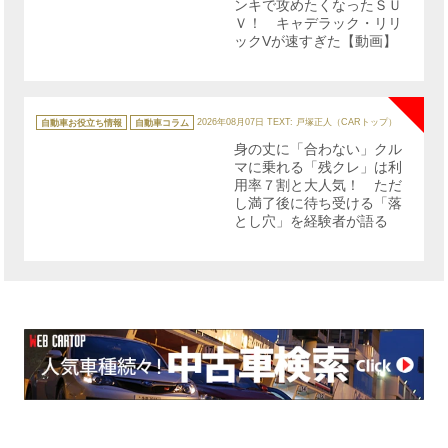
ンキで攻めたくなったＳＵ
Ｖ！ キャデラック・リリ
ックVが速すぎた【動画】
NE
カ
テ
自動車お役立ち情報
自動車コラム
2026年08月07日
TEXT: 戸塚正人（CARトップ）
ゴ
リ
身の丈に「合わない」クル
ー
マに乗れる「残クレ」は利
用率７割と大人気！ ただ
し満了後に待ち受ける「落
とし穴」を経験者が語る