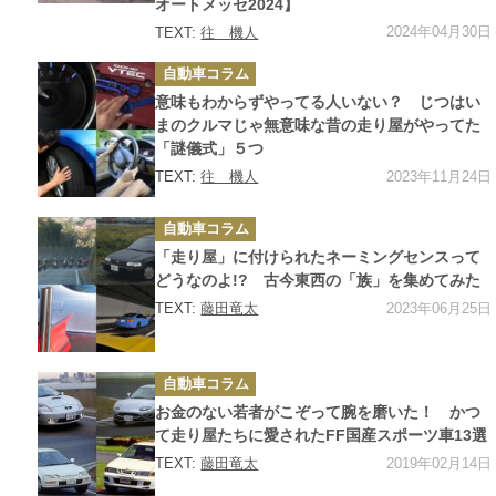
オートメッセ2024】
2024年04月30日
TEXT:
往 機人
カ
自動車コラム
テ
ゴ
意味もわからずやってる人いない？ じつはい
リ
ー
まのクルマじゃ無意味な昔の走り屋がやってた
「謎儀式」５つ
2023年11月24日
TEXT:
往 機人
カ
自動車コラム
テ
ゴ
「走り屋」に付けられたネーミングセンスって
リ
ー
どうなのよ!? 古今東西の「族」を集めてみた
2023年06月25日
TEXT:
藤田竜太
カ
自動車コラム
テ
ゴ
お金のない若者がこぞって腕を磨いた！ かつ
リ
ー
て走り屋たちに愛されたFF国産スポーツ車13選
2019年02月14日
TEXT:
藤田竜太