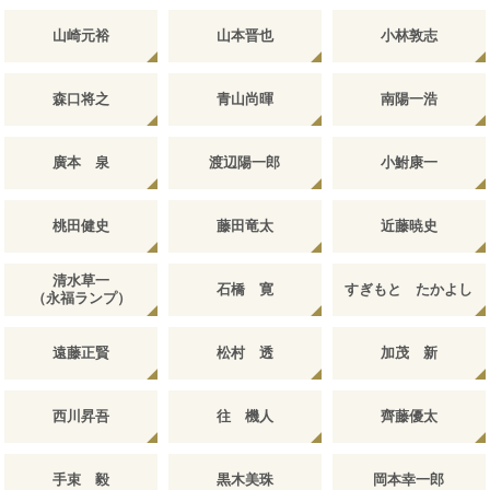
山崎元裕
山本晋也
小林敦志
森口将之
青山尚暉
南陽一浩
廣本 泉
渡辺陽一郎
小鮒康一
桃田健史
藤田竜太
近藤暁史
清水草一
石橋 寛
すぎもと たかよし
（永福ランプ）
遠藤正賢
松村 透
加茂 新
西川昇吾
往 機人
齊藤優太
手束 毅
黒木美珠
岡本幸一郎