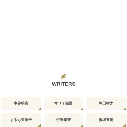
WRITERS
中谷明彦
マリオ高野
嶋田智之
まるも亜希子
伊達軍曹
御堀直嗣