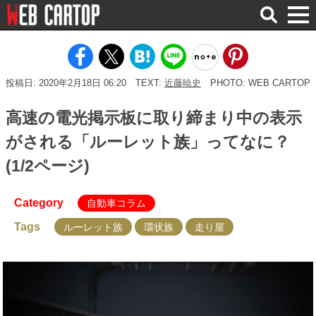
検
索
投稿日: 2020年2月18日 06:20
TEXT:
近藤暁史
PHOTO: WEB CARTOP
高速の電光掲示板に取り締まり中の表示
がされる「ルーレット族」ってなに？
(1/2ページ)
Category
自動車コラム
Tags
ルーレット族
環状族
走り屋