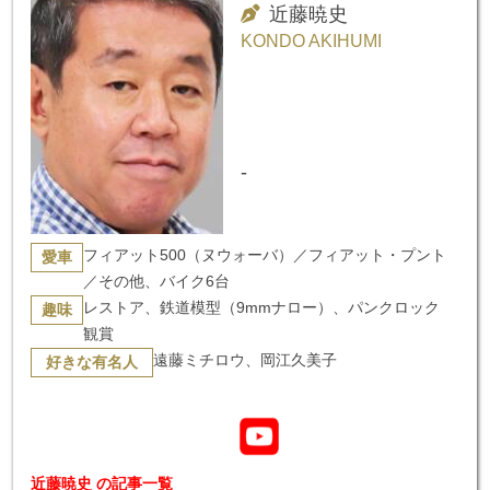
近藤暁史
KONDO AKIHUMI
-
フィアット500（ヌウォーバ）／フィアット・プント
愛車
／その他、バイク6台
レストア、鉄道模型（9mmナロー）、パンクロック
趣味
観賞
遠藤ミチロウ、岡江久美子
好きな有名人
近藤暁史 の記事一覧