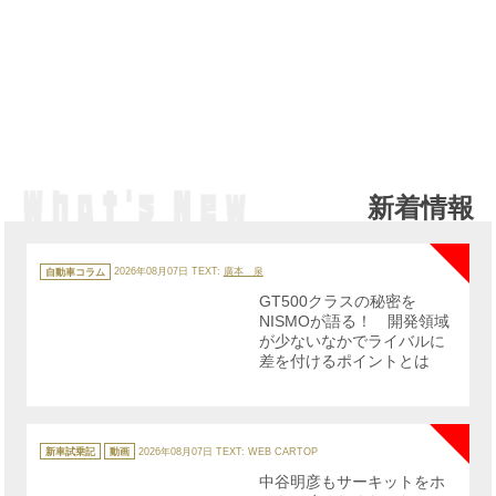
新着情報
NE
カ
テ
自動車コラム
2026年08月07日
TEXT:
廣本 泉
ゴ
リ
GT500クラスの秘密を
ー
NISMOが語る！ 開発領域
が少ないなかでライバルに
差を付けるポイントとは
NE
カ
テ
新車試乗記
動画
2026年08月07日
TEXT: WEB CARTOP
ゴ
リ
中谷明彦もサーキットをホ
ー