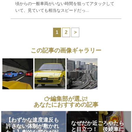
頃からの一般車両がいない時間を狙ってアタックして
いて、見ていても相当なスピードだっ...
1
2
>
この記事の画像ギャラリー
編集部が選ぶ!
あなたにおすすめの記事
【わずかな速度違反も
なぜだか近ごろやたら
許さない体制が敷かれ
と目立つ！ 後続車に