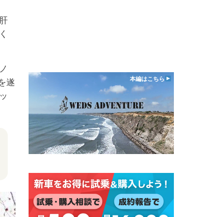
肝
く
ノ
本編はこちら
を遂
ッ