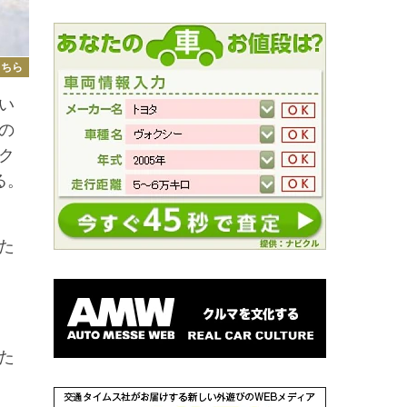
こちら
い
の
ク
る。
た
た