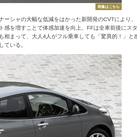
画像はこちら
ーシャの大幅な低減をはかった新開発のCVTにより、
ト感を増すことで体感加速を向上。FFは全車前後にス
も相まって、大人4人がフル乗車しても「驚異的！」と
している。