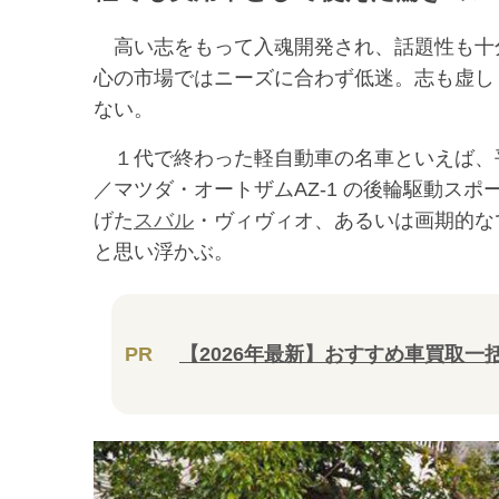
高い志をもって入魂開発され、話題性も十
心の市場ではニーズに合わず低迷。志も虚し
ない。
１代で終わった軽自動車の名車といえば、
／マツダ・オートザムAZ-1 の後輪駆動ス
げた
スバル
・ヴィヴィオ、あるいは画期的な
と思い浮かぶ。
PR
【2026年最新】おすすめ車買取