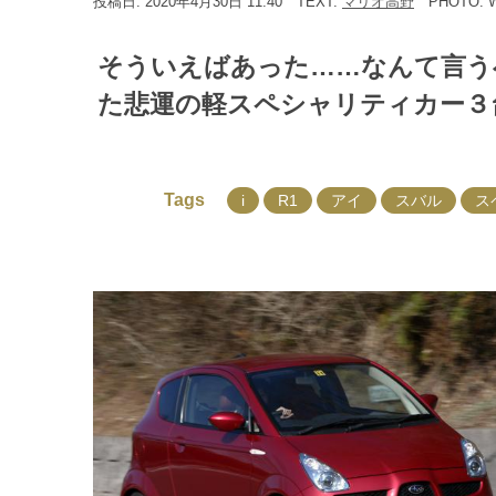
投稿日: 2020年4月30日 11:40
TEXT:
マリオ高野
PHOTO: 
そういえばあった……なんて言う
た悲運の軽スペシャリティカー３台 
Tags
i
R1
アイ
スバル
ス