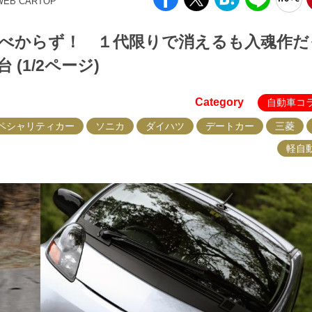
WEB CARTOP
べからず！ １代限りで消えるも入魂作だ
(1/2ページ)
Category
自動車コ
ペシャリティカー
ソニカ
ダイハツ
デートカー
三菱
軽自