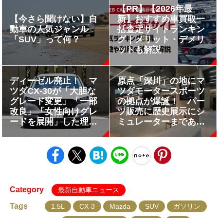
【PR】【2026年最
【今さら聞けない】自
新】おすすめ車買取一
動車の人気ジャンル
括査定サイトランキン
「SUV」って何？
グ｜メリット・デメリ
ットも解説
ディーゼル廃止！ マ
原点「深川」の地にマ
ツダCX-30が「大胆な
ツダモータースポーツ
グレード変更」「一部
の拠点が爆誕！ パー
改良」「女性向けグレ
ツ販売に歴史展示にシ
ードを展開」した理由
ミュレーターまである
とは？
ファンなら訪問必至の
施設だった
Category
最新自動車ニュース
Tags
1.5L
CX-3
Mazda
SUV
ガソリン