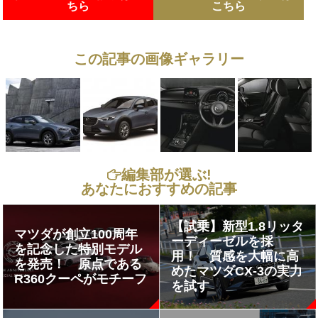
ちら
こちら
この記事の画像ギャラリー
編集部が選ぶ!
あなたにおすすめの記事
【試乗】新型1.8リッタ
マツダが創立100周年
ーディーゼルを採
を記念した特別モデル
用！ 質感を大幅に高
を発売！ 原点である
めたマツダCX-3の実力
R360クーペがモチーフ
を試す