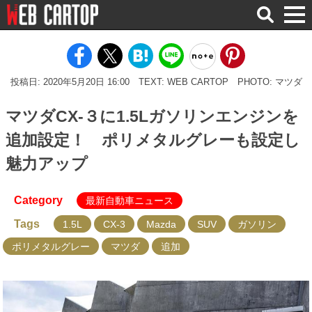
検
索
投稿日: 2020年5月20日 16:00
TEXT: WEB CARTOP
PHOTO: マツダ
マツダCX-３に1.5Lガソリンエンジンを
追加設定！ ポリメタルグレーも設定し
魅力アップ
Category
最新自動車ニュース
Tags
1.5L
CX-3
Mazda
SUV
ガソリン
ポリメタルグレー
マツダ
追加