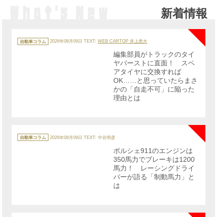
新着情報
NE
カ
テ
自動車コラム
2026年08月09日
TEXT:
WEB CARTOP 井上悠大
ゴ
リ
編集部員がトラックのタイ
ー
ヤバーストに直面！ スペ
アタイヤに交換すれば
OK……と思っていたらまさ
かの「自走不可」に陥った
理由とは
NE
カ
テ
自動車コラム
2026年08月09日
TEXT: 中谷明彦
ゴ
リ
ポルシェ911のエンジンは
ー
350馬力でブレーキは1200
馬力！ レーシングドライ
バーが語る「制動馬力」と
は
NE