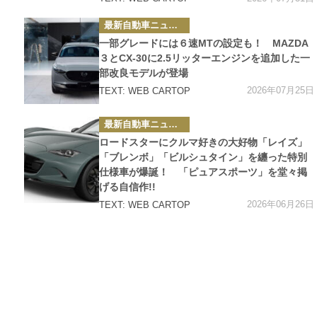
カ
最新自動車ニュース
テ
ゴ
一部グレードには６速MTの設定も！ MAZDA
リ
ー
３とCX-30に2.5リッターエンジンを追加した一
部改良モデルが登場
2026年07月25日
TEXT: WEB CARTOP
カ
最新自動車ニュース
テ
ゴ
ロードスターにクルマ好きの大好物「レイズ」
リ
ー
「ブレンボ」「ビルシュタイン」を纏った特別
仕様車が爆誕！ 「ピュアスポーツ」を堂々掲
げる自信作!!
2026年06月26日
TEXT: WEB CARTOP