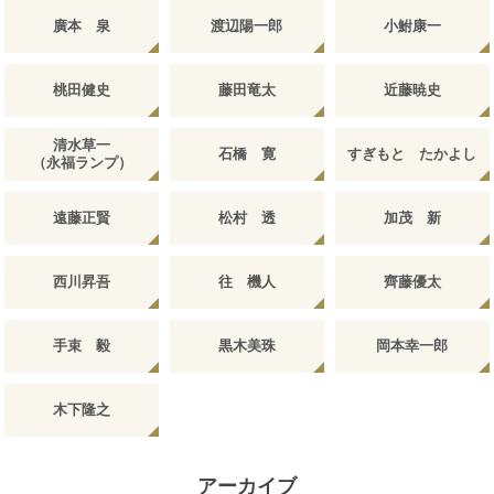
廣本 泉
渡辺陽一郎
小鮒康一
桃田健史
藤田竜太
近藤暁史
清水草一
石橋 寛
すぎもと たかよし
（永福ランプ）
遠藤正賢
松村 透
加茂 新
西川昇吾
往 機人
齊藤優太
手束 毅
黒木美珠
岡本幸一郎
木下隆之
アーカイブ