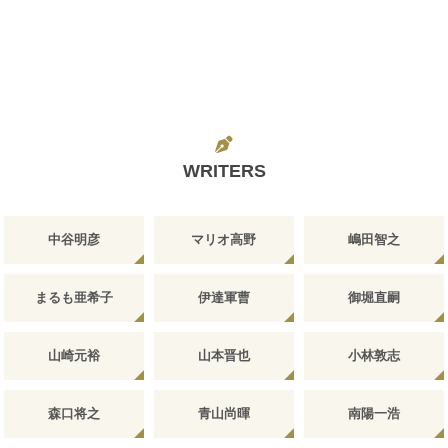
WRITERS
中谷明彦
マリオ高野
嶋田智之
まるも亜希子
伊達軍曹
御堀直嗣
山崎元裕
山本晋也
小林敦志
森口将之
青山尚暉
南陽一浩