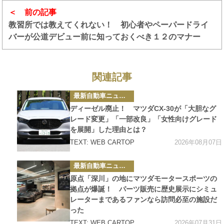
前の記事
教習所では教えてくれない！ 初心者やペーパードライ
バーが公道デビュー前に知っておくべき１２のマナー
関連記事
カ
最新自動車ニュース
テ
ゴ
ディーゼル廃止！ マツダCX-30が「大胆なグ
リ
ー
レード変更」「一部改良」「女性向けグレード
を展開」した理由とは？
2026年08月07日
TEXT: WEB CARTOP
カ
最新自動車ニュース
テ
ゴ
原点「深川」の地にマツダモータースポーツの
リ
ー
拠点が爆誕！ パーツ販売に歴史展示にシミュ
レーターまであるファンなら訪問必至の施設だ
った
2026年07月31日
TEXT: WEB CARTOP