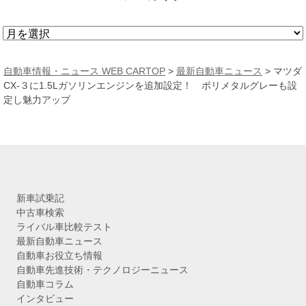
ア
ー
カ
自動車情報・ニュース WEB CARTOP
>
最新自動車ニュース
>
マツダ
イ
CX-３に1.5Lガソリンエンジンを追加設定！ ポリメタルグレーも設
ブ
定し魅力アップ
新車試乗記
中古車検索
ライバル車比較テスト
最新自動車ニュース
自動車お役立ち情報
自動車先進技術・テクノロジーニュース
自動車コラム
インタビュー