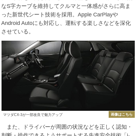
なS字カーブを維持してクルマと一体感がさらに高ま
った新世代シート技術を採用。Apple CarPlayや
Android Autoにも対応し、運転する楽しさなどを深化
させている。
画像はこちら
マツダCX-3が一部改良で魅力アップ
また、ドライバーが周囲の状況などを正しく認知・
判断・操作できるようサポートする先進安全技術「i-