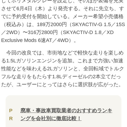
してポリメタルグレーを設定し、そのほか装備を充実
させて6月4日（木）より発売する。それに先立ち、す
でに予約受付を開始している。メーカー希望小売価格
（税込み）は、189万2000円（SKYACTIV-G 1.5／15S
／2WD）〜316万2800円（SKYACTIV-D 1.8／XD
Exclusive Mods 6速AT／4WD）。
今回の改良では、市街地などで軽快な走りを楽しめ
る1.5Lガソリンエンジンを追加。これまで力強い加速
性能などを味わえる2Lガソリンと、全回転域でトルク
フルな走りをもたらす1.8Lディーゼルの2本立てだっ
たが、ユーザーにとってはさらに選択肢が広がった。
P
廃車・事故車買取業者のおすすめランキ
R
ングを会社別に徹底比較！