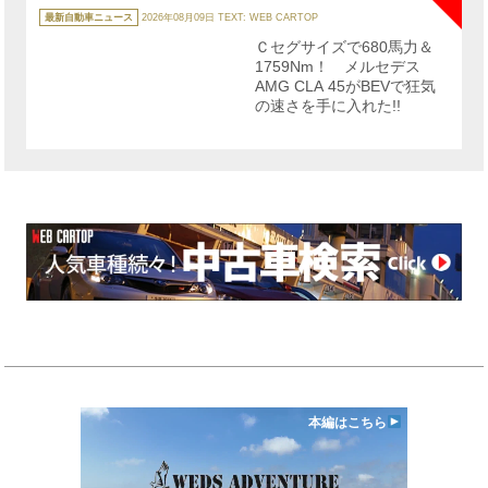
カ
テ
最新自動車ニュース
2026年08月09日
TEXT: WEB CARTOP
ゴ
リ
Ｃセグサイズで680馬力＆
ー
1759Nm！ メルセデス
AMG CLA 45がBEVで狂気
の速さを手に入れた!!
本編はこちら