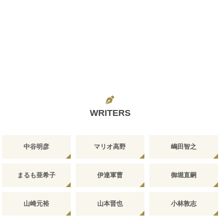
WRITERS
中谷明彦
マリオ高野
嶋田智之
まるも亜希子
伊達軍曹
御堀直嗣
山崎元裕
山本晋也
小林敦志