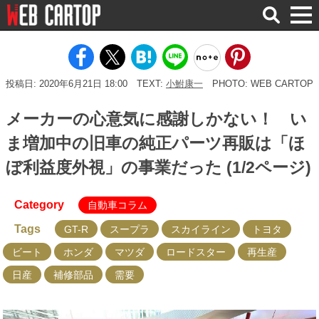
検
索
投稿日: 2020年6月21日 18:00
TEXT:
小鮒康一
PHOTO: WEB CARTOP
メーカーの心意気に感謝しかない！ い
ま増加中の旧車の純正パーツ再販は「ほ
ぼ利益度外視」の事業だった (1/2ページ)
Category
自動車コラム
Tags
GT-R
スープラ
スカイライン
トヨタ
ビート
ホンダ
マツダ
ロードスター
再生産
日産
補修部品
需要