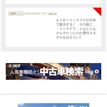
NE
カ
テ
自動車コラム
2026年08月06日
TEXT:
遠藤正賢
ゴ
リ
もうすぐインテグラが日本
ー
で復活する！ その前に
「インテグラ」とはどんな
クルマだったのか歴代４モ
デルをおさらい!!
本編はこちら