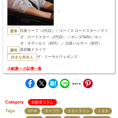
-
日産リーフ（2代目）／ユーノス ロードスター／マツ
愛車
ダ・ロードスター（2代目） ／ホンダS660／ホン
ダ・オデッセイ（初代）／ 日産パルサー（初代）
長距離ドライブ
趣味
ザ・リーサルウェポンズ
好きな有名人
小鮒康一 の記事一覧
Category
自動車コラム
Tags
GT-R
スープラ
スカイライン
トヨタ