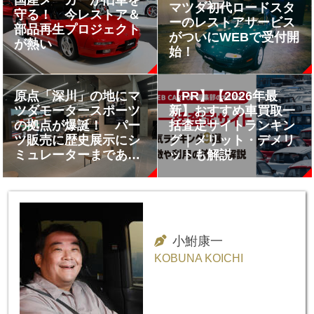
国産メーカーが旧車を
マツダ初代ロードスタ
守る！ 今レストア＆
ーのレストアサービス
部品再生プロジェクト
がついにWEBで受付開
が熱い
始！
原点「深川」の地にマ
【PR】【2026年最
ツダモータースポーツ
新】おすすめ車買取一
の拠点が爆誕！ パー
括査定サイトランキン
ツ販売に歴史展示にシ
グ｜メリット・デメリ
ミュレーターまである
ットも解説
ファンなら訪問必至の
施設だった
小鮒康一
KOBUNA KOICHI