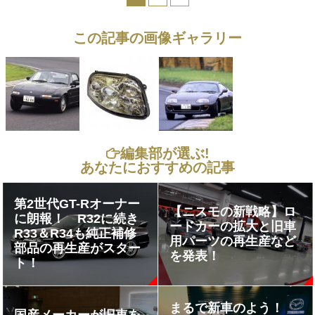
この記事の画像ギャラリー
編集部が選ぶ!
あなたにおすすめの記事
第2世代GT-Rオーナー
【ニスモの新戦略】ロ
に朗報！ R32に続き
ードカーの拡大と旧車
R33＆R34も純正補修
用パーツの再生産など
部品の再生産がスター
を発表！
ト！
まるで新車のよう！