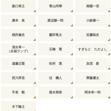
森口将之
青山尚暉
南陽一浩
廣本 泉
渡辺陽一郎
小鮒康一
桃田健史
藤田竜太
近藤暁史
清水草一
石橋 寛
すぎもと たかよし
（永福ランプ）
遠藤正賢
松村 透
加茂 新
西川昇吾
往 機人
齊藤優太
手束 毅
黒木美珠
岡本幸一郎
木下隆之