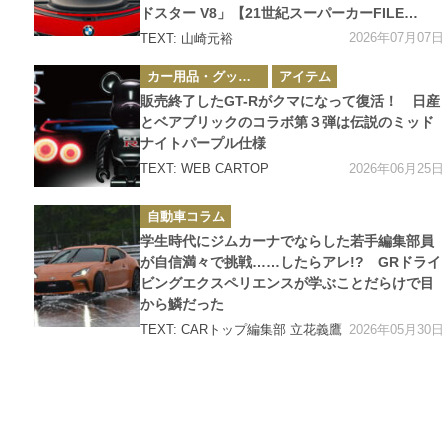
ドスター V8」【21世紀スーパーカーFILE
#032】
2026年07月07日
TEXT: 山崎元裕
カ
カー用品・グッズ情報
アイテム
テ
ゴ
販売終了したGT-Rがクマになって復活！ 日産
リ
ー
とベアブリックのコラボ第３弾は伝説のミッド
ナイトパープル仕様
2026年06月25日
TEXT: WEB CARTOP
カ
自動車コラム
テ
ゴ
学生時代にジムカーナでならした若手編集部員
リ
ー
が自信満々で挑戦……したらアレ!? GRドライ
ビングエクスペリエンスが学ぶことだらけで目
から鱗だった
2026年05月30日
TEXT: CARトップ編集部 立花義鷹