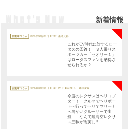
新着情報
NE
カ
テ
自動車コラム
2026年08月06日
TEXT: 山崎元裕
ゴ
リ
これがEV時代に対するロー
ー
タスの回答！ ３人乗りス
ポーツカー「セオリー１」
はロータスファンを納得さ
せられるか？
NE
カ
テ
自動車コラム
2026年08月06日
TEXT: WEB CARTOP 藤田実寿
ゴ
リ
今度のレクサスはヘリコプ
ー
ター！ クルマでヘリポー
トへ行ってヘリでマリーナ
へ向かいクルーザーで出
航……なんて陸海空レクサ
ス三昧が現実に!!