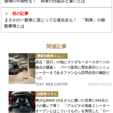
復権の可能性も！ 両者の仕組みと違いとは
前の記事
まさかの一般車に混じって公道自走も！ 「戦車」の移
動事情とは
関連記事
カ
最新自動車ニュース
テ
ゴ
原点「深川」の地にマツダモータースポーツの
リ
ー
拠点が爆誕！ パーツ販売に歴史展示にシミュ
レーターまであるファンなら訪問必至の施設だ
った
2026年07月31日
TEXT: WEB CARTOP
カ
自動車コラム
テ
ゴ
稀少なBMW Z8をさらに磨いた世界に555台だ
リ
ー
けの激レア車！ 「アルピナの高級２シーター
オープンとはこういうもの」を実現した「ロー