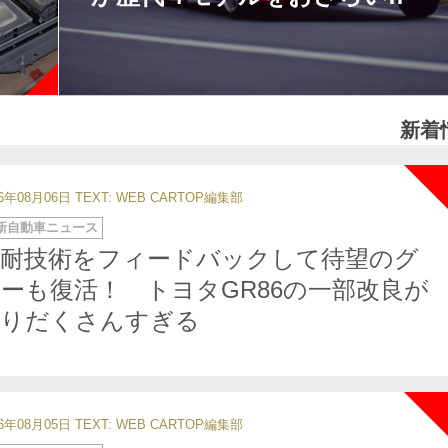
新着
26年08月06日
TEXT: WEB CARTOP編集部
新自動車ニュース
Ｓ耐技術をフィードバックして待望のグ
ーも復活！ トヨタGR86の一部改良が
盛りだくさんすぎる
26年08月05日
TEXT: WEB CARTOP編集部