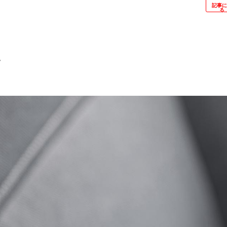
記事
る
4