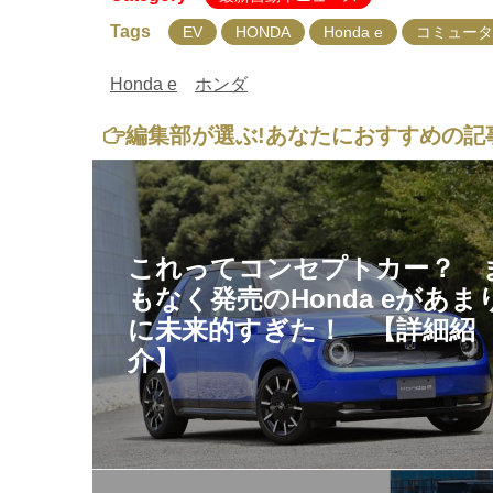
Tags
EV
HONDA
Honda e
コミュータ
Honda e
ホンダ
編集部が選ぶ!
あなたにおすすめの記
これってコンセプトカー？ 
もなく発売のHonda eがあま
に未来的すぎた！ 【詳細紹
介】