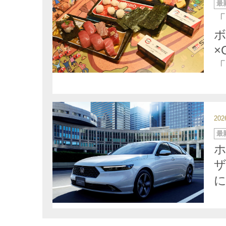
カ
最
テ
ゴ
リ
ー
ボ
×
「
20
カ
最
テ
ゴ
ホ
リ
ー