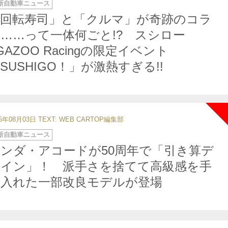
新自動車ニュース
「回転寿司」と「クルマ」が奇跡のコラ
……って一体何ごと!? スシロー
GAZOO Racingの限定イベント
SUSHIGO！」が激熱すぎる!!
26年08月03日
TEXT: WEB CARTOP編集部
新自動車ニュース
ンダ・アコードが50周年で「引き算デ
ザイン」！ 派手さを捨てて高級感を手
に入れた一部改良モデルが登場