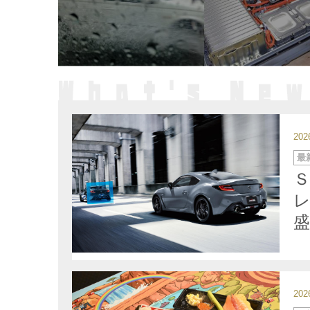
20
カ
最
テ
ゴ
リ
ー
レ
20