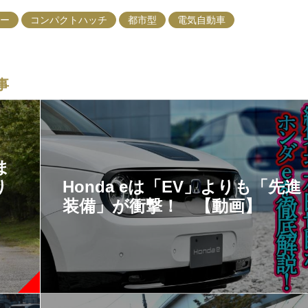
ー
コンパクトハッチ
都市型
電気自動車
事
ま
り
Honda eは「EV」よりも「先進
装備」が衝撃！ 【動画】