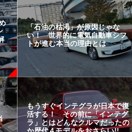
すめ
「石油の枯渇」が原因じゃな
ン
い！ 世界的に電気自動車シフ
解
トが進む本当の理由とは
もうすぐインテグラが日本で復
る
活する！ その前に「インテグ
当
ラ」とはどんなクルマだったの
か歴代４モデルをおさらい!!