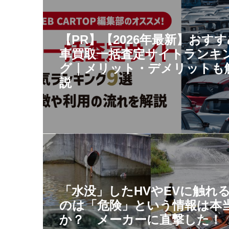
【PR】【2026年最新】おす
車買取一括査定サイトランキ
グ｜メリット・デメリットも
説
「水没」したHVやEVに触れ
のは「危険」という情報は本
か？ メーカーに直撃した！