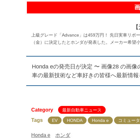
【
上級グレード「Advance」は459万円！ 先日実車リポ
（金）に決定したとホンダが発表した。メーカー希望小売
Honda eの発売日が決定 〜 画像28
の画像の
車の最新技術など車好きの皆様へ最新情報
Category
最新自動車ニュース
Tags
EV
HONDA
Honda e
コミュータ
Honda e
ホンダ