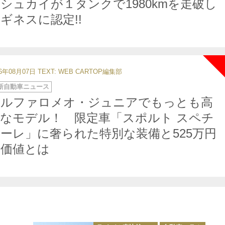
シュカイが１タンクで1980kmを走破し
ギネスに認定!!
26年08月07日
TEXT: WEB CARTOP編集部
新自動車ニュース
アルファロメオ・ジュニアでもっとも高
なモデル！ 限定車「スポルト スペチ
ーレ」に奢られた特別な装備と525万円
の価値とは
カ