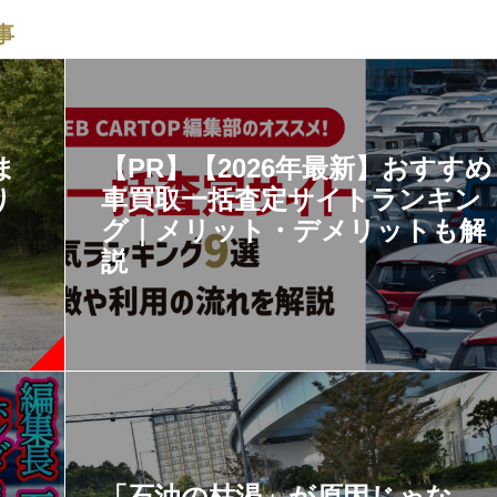
事
ま
【PR】【2026年最新】おすすめ
り
車買取一括査定サイトランキン
グ｜メリット・デメリットも解
説
「石油の枯渇」が原因じゃな