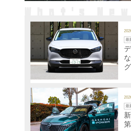
20
カ
最
テ
ゴ
デ
リ
ー
20
カ
最
テ
ゴ
リ
ー
第