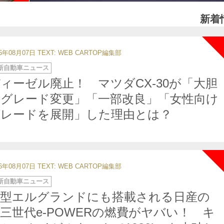
新着
26年08月07日
TEXT: WEB CARTOP編集部
新自動車ニュース
ィーゼル廃止！ マツダCX-30が「大胆
なグレード変更」「一部改良」「女性向け
グレードを展開」した理由とは？
26年08月07日
TEXT: WEB CARTOP編集部
新自動車ニュース
新型エルグランドにも搭載される日産の
三世代e-POWERの燃費がヤバい！ キ