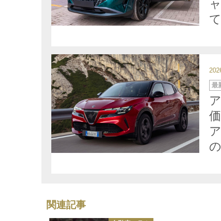
ャ
て
20
カ
最
テ
ゴ
リ
ー
価
ア
関連記事
カ