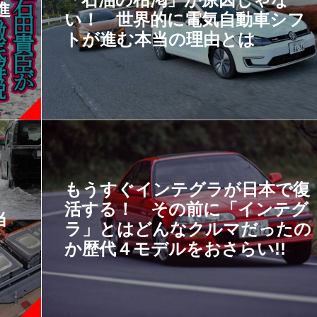
進
い！ 世界的に電気自動車シフ
トが進む本当の理由とは
もうすぐインテグラが日本で復
る
活する！ その前に「インテグ
当
ラ」とはどんなクルマだったの
か歴代４モデルをおさらい!!