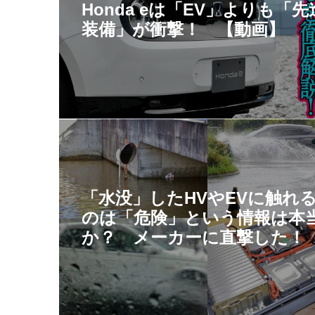
Honda eは「EV」よりも「先
装備」が衝撃！ 【動画】
「水没」したHVやEVに触れ
のは「危険」という情報は本
か？ メーカーに直撃した！