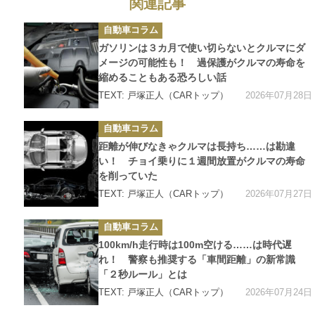
関連記事
カ
自動車コラム
テ
ゴ
ガソリンは３カ月で使い切らないとクルマにダ
リ
ー
メージの可能性も！ 過保護がクルマの寿命を
縮めることもある恐ろしい話
2026年07月28日
TEXT: 戸塚正人（CARトップ）
カ
自動車コラム
テ
ゴ
距離が伸びなきゃクルマは長持ち……は勘違
リ
ー
い！ チョイ乗りに１週間放置がクルマの寿命
を削っていた
2026年07月27日
TEXT: 戸塚正人（CARトップ）
カ
自動車コラム
テ
ゴ
100km/h走行時は100m空ける……は時代遅
リ
ー
れ！ 警察も推奨する「車間距離」の新常識
「２秒ルール」とは
2026年07月24日
TEXT: 戸塚正人（CARトップ）