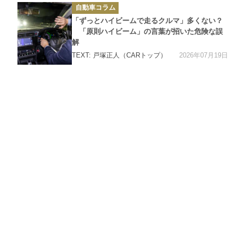
カ
自動車コラム
テ
ゴ
「ずっとハイビームで走るクルマ」多くない？
リ
ー
「原則ハイビーム」の言葉が招いた危険な誤
解
2026年07月19日
TEXT: 戸塚正人（CARトップ）