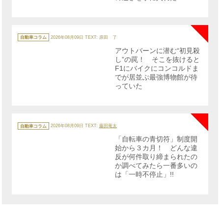
NE
カ
テ
自動車コラム
2026年08月09日
TEXT: 原田 了
ゴ
リ
アウトバーンに潜む“初見殺
ー
し”の罠！ そこを抜けると
F1にバイクにコンコルドま
でが居並ぶ最強博物館が待
っていた
NE
カ
テ
自動車コラム
2026年08月09日
TEXT:
藤田竜太
ゴ
リ
「自転車の青切符」制度開
ー
始から３カ月！ どんな違
反が何件取り締まられたの
か調べてみたら一番多いの
は「一時不停止」!!