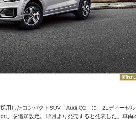
画像は
用したコンパクトSUV「Audi
Q2
」に、2Lディーゼ
sport」を追加設定。12月より発売すると発表した。車両