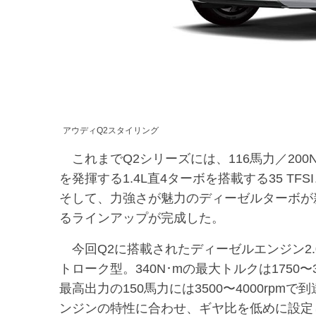
アウディQ2スタイリング
これまでQ2シリーズには、116馬力／200N･m
を発揮する1.4L直4ターボを搭載する35 TFS
そして、力強さが魅力のディーゼルターボが
るラインアップが完成した。
今回Q2に搭載されたディーゼルエンジン2.0T
トローク型。340N･mの最大トルクは1750
最高出力の150馬力には3500〜4000r
ンジンの特性に合わせ、ギヤ比を低めに設定し