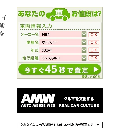
ェイ
能
を