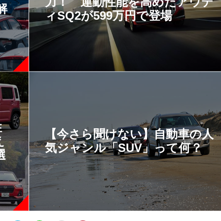
力！ 運動性能を高めたアウデ
解
ィSQ2が599万円で登場
性
【今さら聞けない】自動車の人
え
気ジャンル「SUV」って何？
選