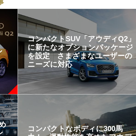
事
コンパクトSUV「アウディQ2」
！
に新たなオプションパッケージ
ン
を設定 さまざまなユーザーの
ニーズに対応
すめ
コンパクトなボディに300馬
ン