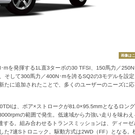
画像は
を発揮する1L直3ターボの30 TFSI、150馬力／250N
I、そして300馬力／400N･mを誇るSQ2の3モデルを設
新たに追加されたことで、多くのユーザーのニーズに応
DIは、ボア×ストロークが81.0×95.5mmとなるロン
〜3000rpmの範囲で発生。低速域から力強い走りを味わ
pmで到達する。組み合わせるトランスミッションは、ディーゼ
た7速Sトロニック。駆動方式は2WD（FF）となる。