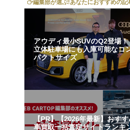
編集部が選ぶ!
あなたにおすすめの記
アウディ最小SUVのQ2登場
立体駐車場にも入庫可能なコ
パクトサイズ
【PR】【2026年最新】おす
車買取一括査定サイトランキ