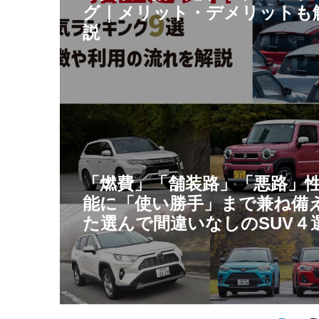
グ｜メリット・デメリットも
説
「燃費」「舗装路」「悪路」
能に「使い勝手」まで兼ね備
た選んで間違いなしのSUV４