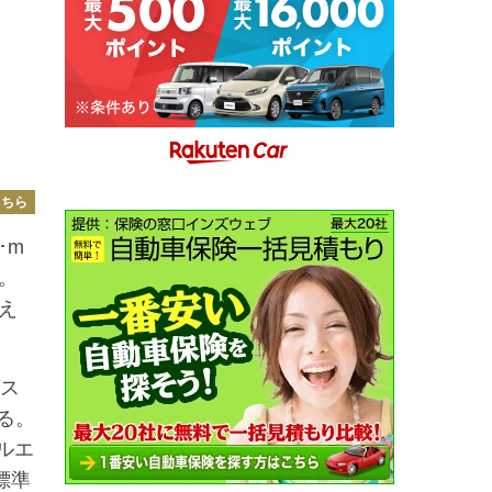
こちら
･m
定。
え
グス
える。
ルエ
標準