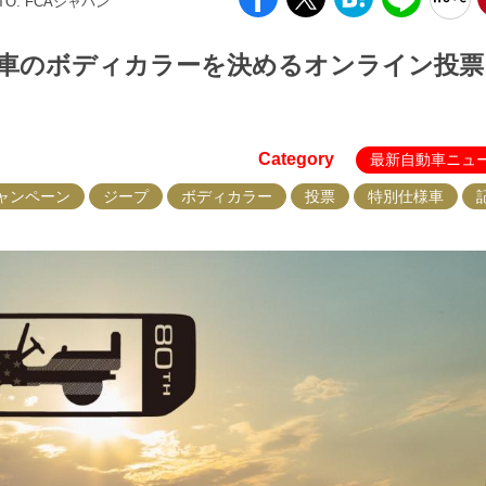
TO: FCAジャパン
仕様車のボディカラーを決めるオンライン投
Category
最新自動車ニュ
ャンペーン
ジープ
ボディカラー
投票
特別仕様車