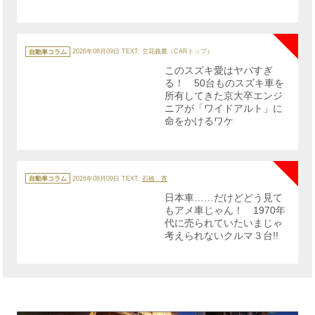
NE
カ
テ
自動車コラム
2026年08月09日
TEXT: 立花義鷹（CARトップ）
ゴ
リ
このスズキ愛はヤバすぎ
ー
る！ 50台ものスズキ車を
所有してきた京大卒エンジ
ニアが「ワイドアルト」に
命をかけるワケ
NE
カ
テ
自動車コラム
2026年08月09日
TEXT:
石橋 寛
ゴ
リ
日本車……だけどどう見て
ー
もアメ車じゃん！ 1970年
代に売られていたいまじゃ
考えられないクルマ３台!!