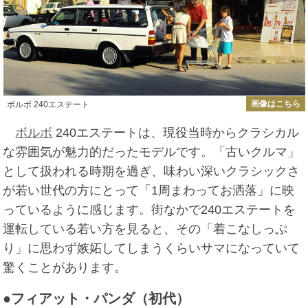
画像はこちら
ボルボ 240エステート
ボルボ
240エステートは、現役当時からクラシカル
な雰囲気が魅力的だったモデルです。「古いクルマ」
として扱われる時期を過ぎ、味わい深いクラシックさ
が若い世代の方にとって「1周まわってお洒落」に映
っているように感じます。街なかで240エステートを
運転している若い方を見ると、その「着こなしっぷ
り」に思わず嫉妬してしまうくらいサマになっていて
驚くことがあります。
●フィアット・パンダ（初代）