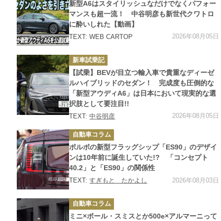
ゴ
新型A6はスタイリッシュなだけでなくパフォー
リ
ー
マンスも超一流！ 中谷明彦も新世代クワトロ
に酔いしれた【動画】
2026年08月05日
TEXT: WEB CARTOP
カ
新車試乗記
テ
ゴ
【試乗】BEVが目立つ輸入車で貴重なディーゼ
リ
ー
ルハイブリッドのセダン！ 完成度も圧倒的な
「新型アウディA6」は日本において現実的な選
択肢として要注目!!
2026年08月05日
TEXT:
中谷明彦
カ
自動車コラム
テ
ゴ
ボルボの新型フラッグシップ「ES90」のデザイ
リ
ー
ンは10年前に誕生していた!? 「コンセプト
40.2」と「ES90」の関係性
2026年08月03日
TEXT:
すぎもと たかよし
カ
自動車コラム
テ
ゴ
ミニ×ポール・スミスとか500e×アルマーニって
リ