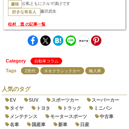
公私ともにクルマ漬けです
趣味
藤沢武生
好きな有名人
松村 透 の記事一覧
Category
自動車コラム
Tags
Z世代
ネオクラシックカー
輸入車
人気のタグ
EV
SUV
スポーツカー
スーパーカー
タイヤ
トヨタ
トラック
ミニバン
メンテナンス
モータースポーツ
中古車
名車
国産車
新車
日産