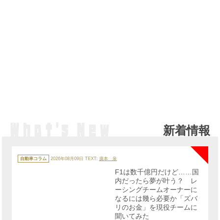
新着情報
NE
カ
テ
自動車コラム
2026年08月09日
TEXT:
廣本 泉
ゴ
リ
F1は数千億円だけど……国
ー
内だったら夢が叶う？ レ
ーシングチームオーナーに
なるには幾ら必要か「ズバ
リのお金」を現役チームに
聞いてみた