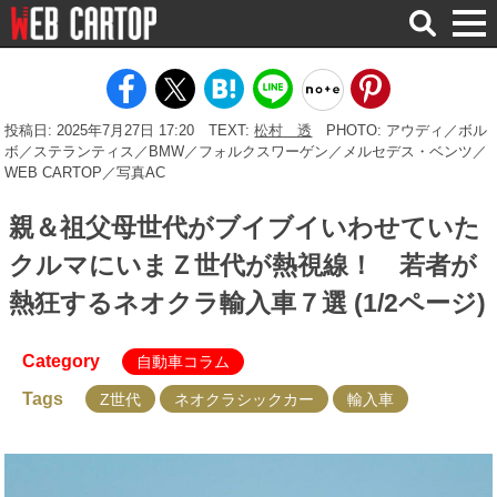
検
索
投稿日: 2025年7月27日 17:20
TEXT:
松村 透
PHOTO: アウディ／ボル
ボ／ステランティス／BMW／フォルクスワーゲン／メルセデス・ベンツ／
WEB CARTOP／写真AC
親＆祖父母世代がブイブイいわせていた
クルマにいまＺ世代が熱視線！ 若者が
熱狂するネオクラ輸入車７選 (1/2ページ)
Category
自動車コラム
Tags
Z世代
ネオクラシックカー
輸入車