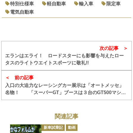
特別仕様車
軽自動車
輸入車
限定車
電気自動車
次の記事
エランはエライ！ ロードスターにも影響を与えたロー
タスのライトウエイトスポーツに敬礼!!
前の記事
入口の大迫力なレーシングカー展示は「オートメッセ」
名物！ 「スーパーGT」ブースは３台のGT500マシン
で来場者をお出迎え【AMA2025】
関連記事
カ
新車試乗記
動画
テ