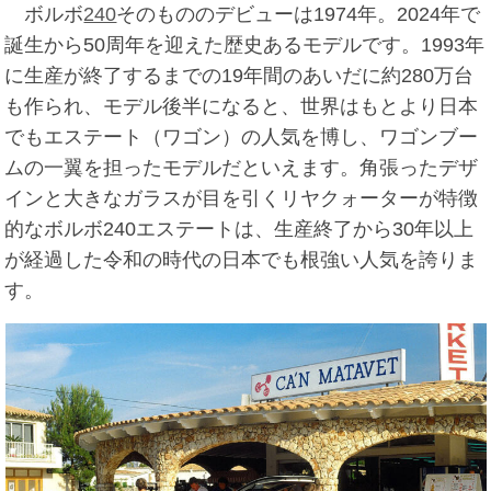
ボルボ
240
そのもののデビューは1974年。2024年で
誕生から50周年を迎えた歴史あるモデルです。1993年
に生産が終了するまでの19年間のあいだに約280万台
も作られ、モデル後半になると、世界はもとより日本
でもエステート（ワゴン）の人気を博し、ワゴンブー
ムの一翼を担ったモデルだといえます。角張ったデザ
インと大きなガラスが目を引くリヤクォーターが特徴
的なボルボ240エステートは、生産終了から30年以上
が経過した令和の時代の日本でも根強い人気を誇りま
す。