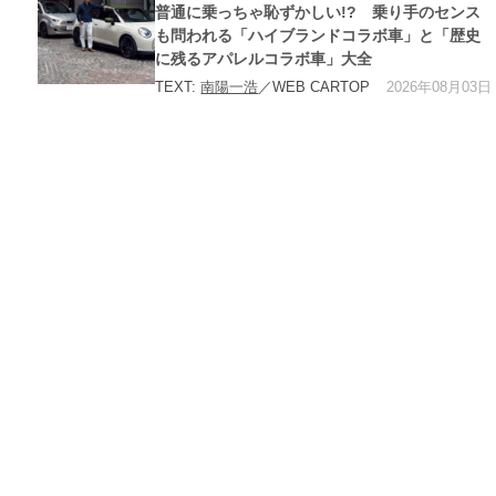
ー
普通に乗っちゃ恥ずかしい!? 乗り手のセンス
も問われる「ハイブランドコラボ車」と「歴史
に残るアパレルコラボ車」大全
2026年08月03日
TEXT:
南陽一浩
／WEB CARTOP