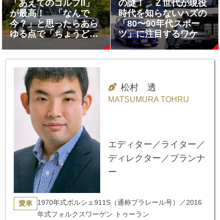
「あえてのゴルフII」
の謎！ Ｚ世代が現役
が最高！ 「なんで
時代を知らないハズの
今？」と思ったらあら
「80〜90年代スポー
ゆる点で「ちょうどい
ツ」に注目するワケ
い」クルマだった
松村 透
MATSUMURA TOHRU
エディター／ライター／
ディレクター／プランナ
ー
1970年式ポルシェ911S（通称プラレール号）／2016
愛車
年式フォルクスワーゲン トゥーラン