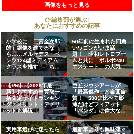
画像をもっと見る
編集部が選ぶ!
あなたにおすすめの記事
小学校に「二宮金次郎
50年前に生まれた四角
的」銅像を建てるな
いワゴンがいま話
ら……メルセデス・ベ
題！ 昭和レトロブー
ンツ124型ミディアム
ムと共に「ボルボ240
クラスを推す！ ちび
エステート」の人気が
っこに伝えるべき「最
急上昇中だった
善か無か」
【PR】【2026年最
巨匠ジウジアーロが
新】おすすめ車買取一
「最高傑作」と自画自
括査定サイトランキン
賛！ 500に比べて影
グ｜メリット・デメリ
薄だけどフィアット
ットも解説
「パンダ」は偉大な
り!!
実用車選びに迷ったら
最新車よりも興味津々