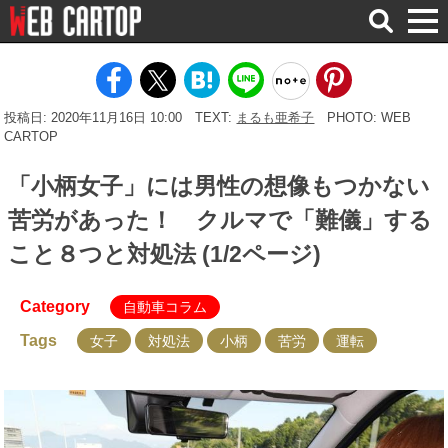
検
索
投稿日: 2020年11月16日 10:00
TEXT:
まるも亜希子
PHOTO: WEB
CARTOP
「小柄女子」には男性の想像もつかない
苦労があった！ クルマで「難儀」する
こと８つと対処法 (1/2ページ)
Category
自動車コラム
Tags
女子
対処法
小柄
苦労
運転