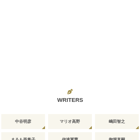
WRITERS
中谷明彦
マリオ高野
嶋田智之
まるも亜希子
伊達軍曹
御堀直嗣