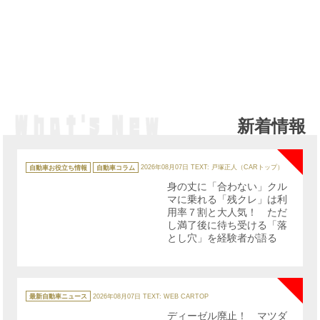
新着情報
NE
カ
テ
自動車お役立ち情報
自動車コラム
2026年08月07日
TEXT: 戸塚正人（CARトップ）
ゴ
リ
身の丈に「合わない」クル
ー
マに乗れる「残クレ」は利
用率７割と大人気！ ただ
し満了後に待ち受ける「落
とし穴」を経験者が語る
NE
カ
テ
最新自動車ニュース
2026年08月07日
TEXT: WEB CARTOP
ゴ
リ
ディーゼル廃止！ マツダ
ー