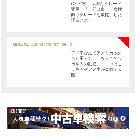
CX-30が「大胆なグレード
変更」「一部改良」「女性
向けグレードを展開」した
理由とは？
NE
カ
テ
自動車コラム
2026年08月07日
TEXT:
石橋 寛
ゴ
リ
アメ車なんてアメリカ以外
ー
じゃ不人気……なんてのは
日本人の勘違い！ けっこ
うあるぞアメ車が売れてる
国