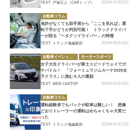
2026年07月02日
TEXT: 戸塚正人（CARトップ）
カ
自動車コラム
テ
ゴ
免許がなくても助手席から「ここを見れば」運
リ
ー
転下手かどうか判別可能！ トラックドライバ
ーが語る「ヘタクソドライバー」の特徴
2026年06月16日
TEXT: トラック魂編集部
カ
自動車イベント・カーイベント
モータースポーツ
テ
ゴ
女子大生ドライバーが富士スピードウェイでガ
リ
ー
チバトル！ 「フォーミュラジムカーナ2026女
子クラス」に挑む６人の素顔
2026年05月10日
TEXT: WEB CARTOP
カ
自動車コラム
テ
ゴ
運転経験者でもバックや駐車は難しい！ 想像
リ
ー
どおりトレーラーの運転はめちゃくちゃ大変だ
った
2026年01月22日
TEXT: トラック魂編集部