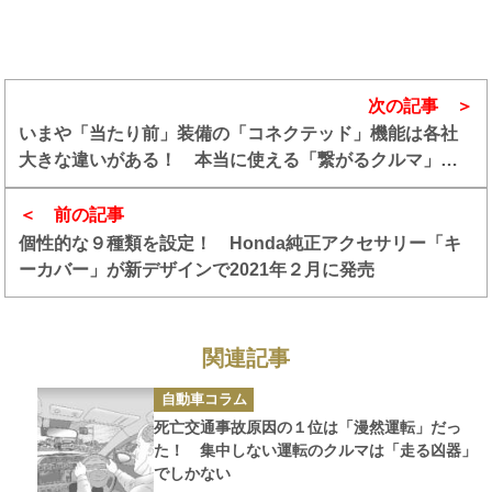
次の記事
いまや「当たり前」装備の「コネクテッド」機能は各社
大きな違いがある！ 本当に使える「繋がるクルマ」の
選び方とは
前の記事
個性的な９種類を設定！ Honda純正アクセサリー「キ
ーカバー」が新デザインで2021年２月に発売
関連記事
カ
自動車コラム
テ
ゴ
死亡交通事故原因の１位は「漫然運転」だっ
リ
ー
た！ 集中しない運転のクルマは「走る凶器」
でしかない