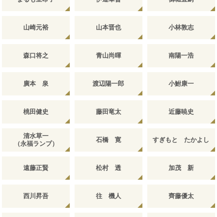
山崎元裕
山本晋也
小林敦志
森口将之
青山尚暉
南陽一浩
廣本 泉
渡辺陽一郎
小鮒康一
桃田健史
藤田竜太
近藤暁史
清水草一
石橋 寛
すぎもと たかよし
（永福ランプ）
遠藤正賢
松村 透
加茂 新
西川昇吾
往 機人
齊藤優太