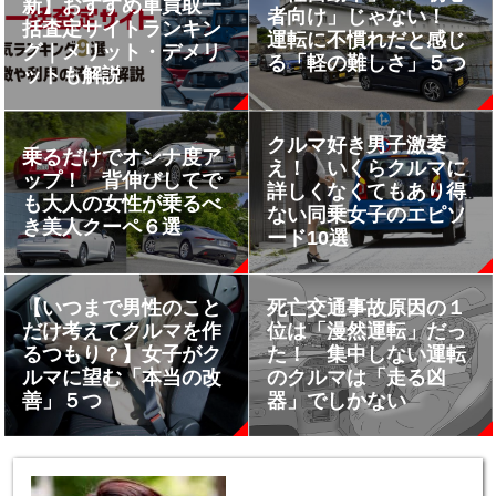
新】おすすめ車買取一
者向け」じゃない！
括査定サイトランキン
運転に不慣れだと感じ
グ｜メリット・デメリ
る「軽の難しさ」５つ
ットも解説
クルマ好き男子激萎
乗るだけでオンナ度ア
え！ いくらクルマに
ップ！ 背伸びしてで
詳しくなくてもあり得
も大人の女性が乗るべ
ない同乗女子のエピソ
き美人クーペ６選
ード10選
【いつまで男性のこと
死亡交通事故原因の１
だけ考えてクルマを作
位は「漫然運転」だっ
るつもり？】女子がク
た！ 集中しない運転
ルマに望む「本当の改
のクルマは「走る凶
善」５つ
器」でしかない