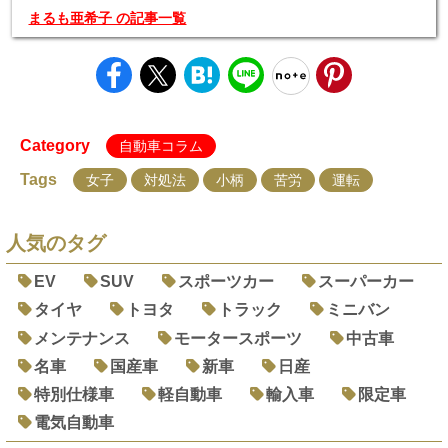
まるも亜希子 の記事一覧
Category
自動車コラム
Tags
女子
対処法
小柄
苦労
運転
人気のタグ
EV
SUV
スポーツカー
スーパーカー
タイヤ
トヨタ
トラック
ミニバン
メンテナンス
モータースポーツ
中古車
名車
国産車
新車
日産
特別仕様車
軽自動車
輸入車
限定車
電気自動車