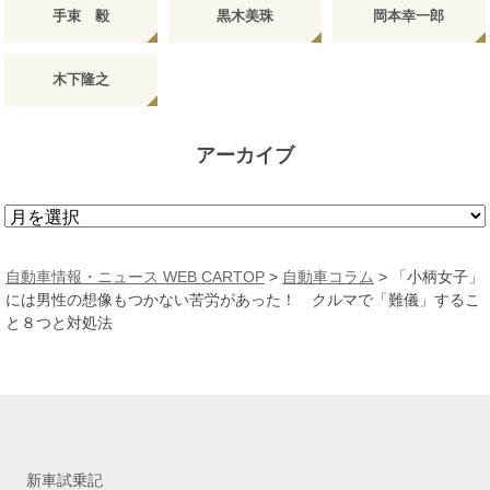
手束 毅
黒木美珠
岡本幸一郎
木下隆之
アーカイブ
ア
ー
カ
自動車情報・ニュース WEB CARTOP
>
自動車コラム
>
「小柄女子」
イ
には男性の想像もつかない苦労があった！ クルマで「難儀」するこ
ブ
と８つと対処法
新車試乗記