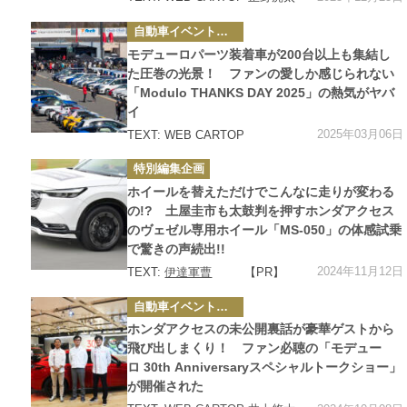
カ
自動車イベント・カーイベント
テ
ゴ
モデューロパーツ装着車が200台以上も集結し
リ
ー
た圧巻の光景！ ファンの愛しか感じられない
「Modulo THANKS DAY 2025」の熱気がヤバ
イ
2025年03月06日
TEXT: WEB CARTOP
カ
特別編集企画
テ
ゴ
ホイールを替えただけでこんなに走りが変わる
リ
ー
の!? 土屋圭市も太鼓判を押すホンダアクセス
のヴェゼル専用ホイール「MS-050」の体感試乗
で驚きの声続出!!
2024年11月12日
TEXT:
伊達軍曹
【PR】
カ
自動車イベント・カーイベント
テ
ゴ
ホンダアクセスの未公開裏話が豪華ゲストから
リ
ー
飛び出しまくり！ ファン必聴の「モデュー
ロ 30th Anniversaryスペシャルトークショー」
が開催された