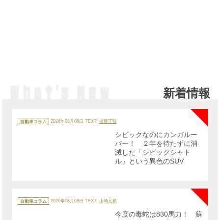
新着情報
NE
カ
テ
自動車コラム
2026年08月08日
TEXT:
遠藤正賢
ゴ
リ
シビックなのにカンガルー
ー
バー！ ２年を待たずに消
滅した「シビックシャト
ル」という異色のSUV
NE
カ
テ
自動車コラム
2026年08月08日
TEXT:
山崎元裕
ゴ
リ
今度の毒蛇は830馬力！ 蘇
ー