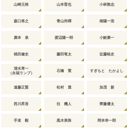
山崎元裕
山本晋也
小林敦志
森口将之
青山尚暉
南陽一浩
廣本 泉
渡辺陽一郎
小鮒康一
桃田健史
藤田竜太
近藤暁史
清水草一
石橋 寛
すぎもと たかよし
（永福ランプ）
遠藤正賢
松村 透
加茂 新
西川昇吾
往 機人
齊藤優太
手束 毅
黒木美珠
岡本幸一郎