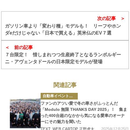
次の記事
ガソリン車より「変わり種」モデルも！ リーフやホン
ダeだけじゃない「日本で買える」英米仏のEV７選
前の記事
７台限定！ 惜しまれつつ生産終了となるランボルギー
ニ・アヴェンタドールの日本限定モデルが登場
関連記事
カ
自動車イベント・カーイベント
テ
ゴ
ファンのアツい愛で冬の寒さがふっとんだ
リ
ー
「Modulo 無限 THANKS DAY 2025」！ 集ま
った400台超のなかから気になる愛車のオーナ
ーにその魅力を聞いた
2025年12月25日
TEXT: WEB CARTOP 正野虎太