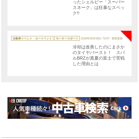
ったシェルビー「スーパー
スネーク」は狂暴なスペッ
ク!!
NE
カ
テ
自動車イベント・カーイベント
モータースポーツ
2026年08月08日
TEXT: 雪岡直樹
ゴ
リ
冷却は改善したのにまさか
ー
のタイヤバースト！ スバ
ルBRZが真夏の富士で苦戦
した理由とは