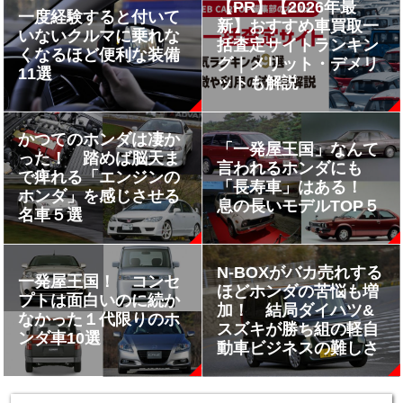
【PR】【2026年最
一度経験すると付いて
新】おすすめ車買取一
いないクルマに乗れな
括査定サイトランキン
くなるほど便利な装備
グ｜メリット・デメリ
11選
ットも解説
かつてのホンダは凄か
「一発屋王国」なんて
った！ 踏めば脳天ま
言われるホンダにも
で痺れる「エンジンの
「長寿車」はある！
ホンダ」を感じさせる
息の長いモデルTOP５
名車５選
N-BOXがバカ売れする
一発屋王国！ コンセ
ほどホンダの苦悩も増
プトは面白いのに続か
加！ 結局ダイハツ&
なかった１代限りのホ
スズキが勝ち組の軽自
ンダ車10選
動車ビジネスの難しさ