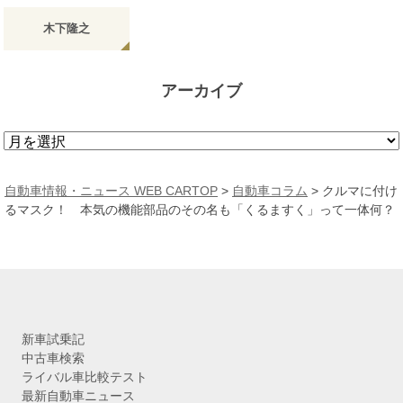
木下隆之
アーカイブ
ア
ー
カ
自動車情報・ニュース WEB CARTOP
>
自動車コラム
>
クルマに付け
イ
るマスク！ 本気の機能部品のその名も「くるますく」って一体何？
ブ
新車試乗記
中古車検索
ライバル車比較テスト
最新自動車ニュース