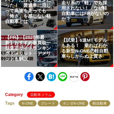
パワーだけじゃダメだ
走り系の「軽」でも採
った！ 普通車に混じ
用されない！ なぜ軽
って高速を走っても
自動車にはFRがないの
「怖さ」を感じない軽
か？
自動車とは
【PR】【2026年最
【試乗】6速MTモデル
新】おすすめ車買取一
もある！ 乗ればわか
括査定サイトランキン
る新型N-ONEの軽自動
グ｜メリット・デメリ
車らしからぬ上質さ
ットも解説
Category
自動車コラム
Tags
N-ONE
グレード
ホンダN-ONE
軽自動車