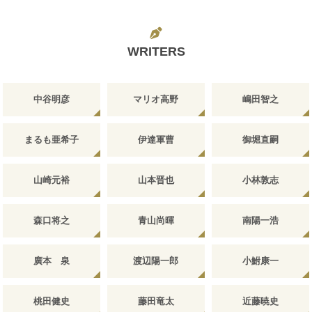
WRITERS
中谷明彦
マリオ高野
嶋田智之
まるも亜希子
伊達軍曹
御堀直嗣
山崎元裕
山本晋也
小林敦志
森口将之
青山尚暉
南陽一浩
廣本 泉
渡辺陽一郎
小鮒康一
桃田健史
藤田竜太
近藤暁史