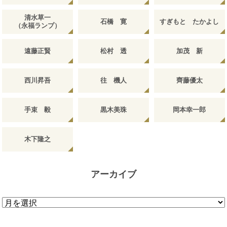
清水草一
石橋 寛
すぎもと たかよし
（永福ランプ）
遠藤正賢
松村 透
加茂 新
西川昇吾
往 機人
齊藤優太
手束 毅
黒木美珠
岡本幸一郎
木下隆之
アーカイブ
ア
ー