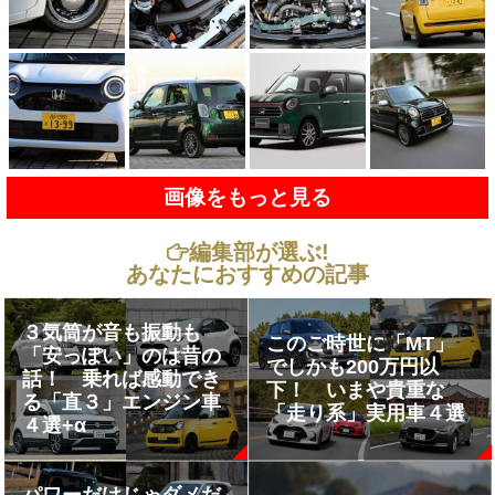
画像をもっと見る
編集部が選ぶ!
あなたにおすすめの記事
３気筒が音も振動も
このご時世に「MT」
「安っぽい」のは昔の
でしかも200万円以
話！ 乗れば感動でき
下！ いまや貴重な
る「直３」エンジン車
「走り系」実用車４選
４選+α