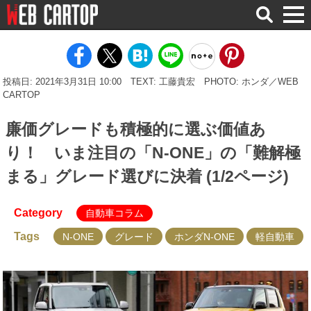
検
索
投稿日: 2021年3月31日 10:00
TEXT: 工藤貴宏
PHOTO: ホンダ／WEB
CARTOP
廉価グレードも積極的に選ぶ価値あ
り！ いま注目の「N-ONE」の「難解極
まる」グレード選びに決着 (1/2ページ)
Category
自動車コラム
Tags
N-ONE
グレード
ホンダN-ONE
軽自動車