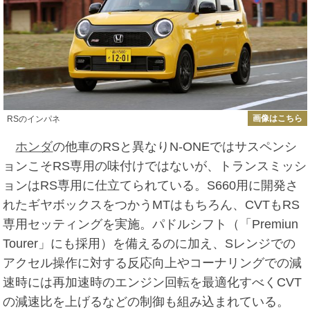
画像はこちら
RSのインパネ
ホンダ
の他車のRSと異なりN-ONEではサスペンシ
ョンこそRS専用の味付けではないが、トランスミッシ
ョンはRS専用に仕立てられている。S660用に開発さ
れたギヤボックスをつかうMTはもちろん、CVTもRS
専用セッティングを実施。パドルシフト（「Premiun
Tourer」にも採用）を備えるのに加え、Sレンジでの
アクセル操作に対する反応向上やコーナリングでの減
速時には再加速時のエンジン回転を最適化すべくCVT
の減速比を上げるなどの制御も組み込まれている。