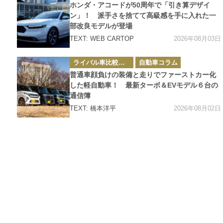
ゴ
ホンダ・アコードが50周年で「引き算デザイ
リ
ー
ン」！ 派手さを捨てて高級感を手に入れた一
部改良モデルが登場
2026年08月03日
TEXT: WEB CARTOP
カ
ライバル車比較テスト
自動車コラム
テ
ゴ
普通車顔負けの装備と走りでファーストカー化
リ
ー
した軽自動車！ 最新ターボ＆EVモデル６台の
通信簿
2026年08月02日
TEXT: 橋本洋平