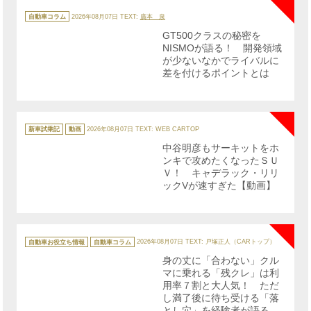
カ
テ
自動車コラム
2026年08月07日
TEXT:
廣本 泉
ゴ
リ
GT500クラスの秘密を
ー
NISMOが語る！ 開発領域
が少ないなかでライバルに
差を付けるポイントとは
NE
カ
テ
新車試乗記
動画
2026年08月07日
TEXT: WEB CARTOP
ゴ
リ
中谷明彦もサーキットをホ
ー
ンキで攻めたくなったＳＵ
Ｖ！ キャデラック・リリ
ックVが速すぎた【動画】
NE
カ
テ
自動車お役立ち情報
自動車コラム
2026年08月07日
TEXT: 戸塚正人（CARトップ）
ゴ
リ
身の丈に「合わない」クル
ー
マに乗れる「残クレ」は利
用率７割と大人気！ ただ
し満了後に待ち受ける「落
とし穴」を経験者が語る