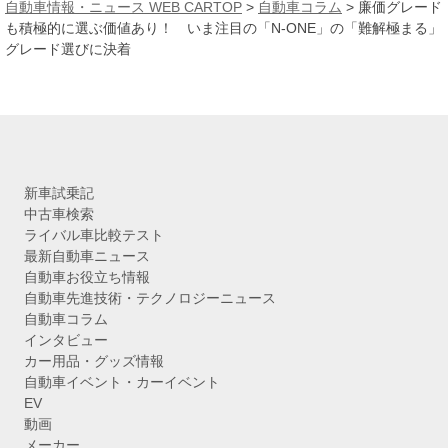
カ
自動車情報・ニュース WEB CARTOP
>
自動車コラム
>
廉価グレード
イ
も積極的に選ぶ価値あり！ いま注目の「N-ONE」の「難解極まる」
ブ
グレード選びに決着
新車試乗記
中古車検索
ライバル車比較テスト
最新自動車ニュース
自動車お役立ち情報
自動車先進技術・テクノロジーニュース
自動車コラム
インタビュー
カー用品・グッズ情報
自動車イベント・カーイベント
EV
動画
メーカー