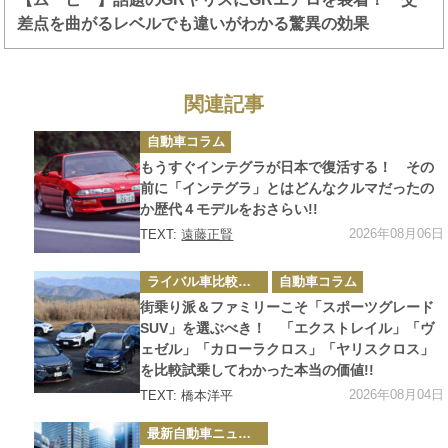
差点を曲がるレベルでも違いがわかる驚異の効果
関連記事
カ
自動車コラム
テ
ゴ
もうすぐインテグラが日本で復活する！ その
リ
ー
前に「インテグラ」とはどんなクルマだったの
か歴代４モデルをおさらい!!
2026年08月06日
TEXT:
遠藤正賢
カ
ライバル車比較テスト
自動車コラム
テ
ゴ
街乗り派＆ファミリーこそ「スポーツグレード
リ
ー
SUV」を選ぶべき！ 「エクストレイル」「ヴ
ェゼル」「カローラクロス」「ヤリスクロス」
を比較試乗してわかった本当の価値!!
2026年08月04日
TEXT: 橋本洋平
カ
最新自動車ニュース
テ