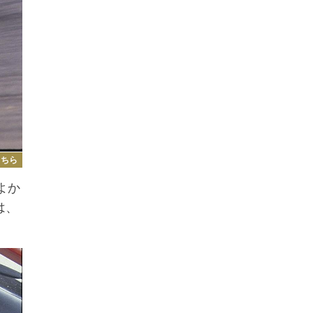
こちら
よか
は、