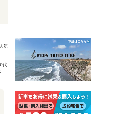
本編はこちら
人気
0代
多