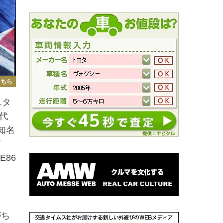
こちら
スタ
代
知名
び
86
がち