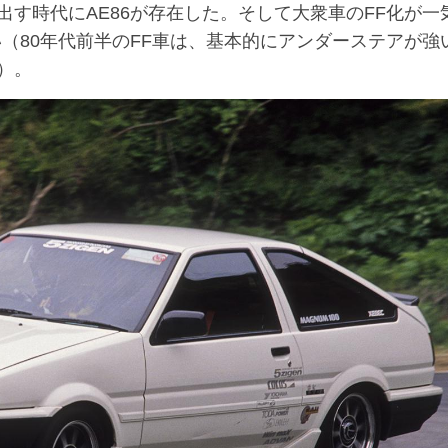
す時代にAE86が存在した。そして大衆車のFF化が一
（80年代前半のFF車は、基本的にアンダーステアが強
）。