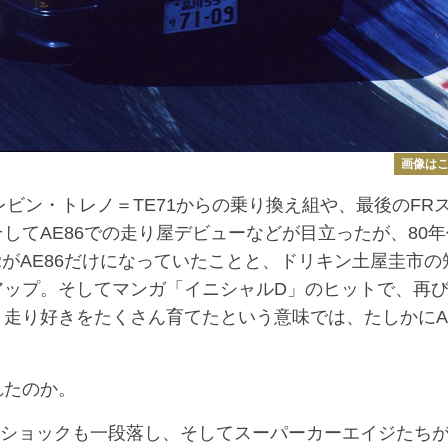
画像は
レビン・トレノ＝TE71からの乗り換え組や、最後のFR
そしてAE86での走り屋デビューなどが目立ったが、80年
がAE86だけになっていたことと、ドリキン土屋圭市の
アップ。そしてマンガ「イニシャルD」のヒットで、再
、走り好きをたくさん育てたという意味では、たしかにAE
れたのか。
ルショックも一段落し、そしてスーパーカーエイジたち