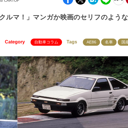
EB CARTOP
クルマ！」マンガか映画のセリフのよう
Category
Tags
自動車コラム
AE86
名車
国