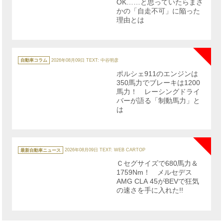
OK……と思っていたらまさ
かの「自走不可」に陥った
理由とは
NE
カ
テ
自動車コラム
2026年08月09日
TEXT: 中谷明彦
ゴ
リ
ポルシェ911のエンジンは
ー
350馬力でブレーキは1200
馬力！ レーシングドライ
バーが語る「制動馬力」と
は
NE
カ
テ
最新自動車ニュース
2026年08月09日
TEXT: WEB CARTOP
ゴ
リ
Ｃセグサイズで680馬力＆
ー
1759Nm！ メルセデス
AMG CLA 45がBEVで狂気
の速さを手に入れた!!