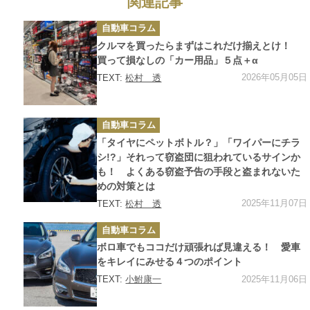
関連記事
カ
自動車コラム
テ
ゴ
クルマを買ったらまずはこれだけ揃えとけ！
リ
ー
買って損なしの「カー用品」５点＋α
2026年05月05日
TEXT:
松村 透
カ
自動車コラム
テ
ゴ
「タイヤにペットボトル？」「ワイパーにチラ
リ
ー
シ!?」それって窃盗団に狙われているサインか
も！ よくある窃盗予告の手段と盗まれないた
めの対策とは
2025年11月07日
TEXT:
松村 透
カ
自動車コラム
テ
ゴ
ボロ車でもココだけ頑張れば見違える！ 愛車
リ
ー
をキレイにみせる４つのポイント
2025年11月06日
TEXT:
小鮒康一