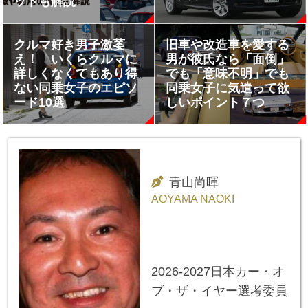
ットも解説
クルマ好き男子激萎
旧車や改造車を愛する
え！ いくらクルマに
男が彼氏なら「面倒」
詳しくなくてもあり得
でも「意味不明」でも
ない同乗女子のエピソ
同乗女子に気遣って欲
ード10選
しいポイント７つ
青山尚暉
AOYAMA NAOKI
2026-2027日本カー・オ
ブ・ザ・イヤー選考委員