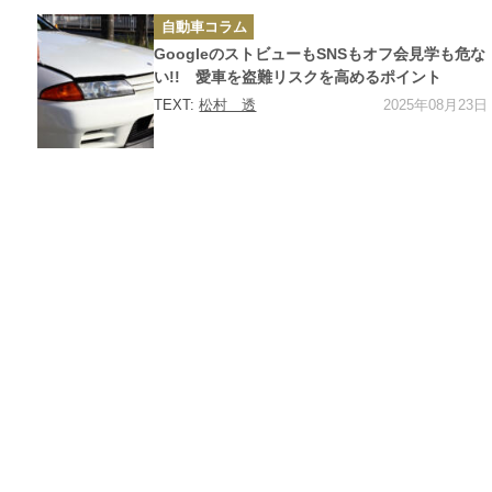
カ
自動車コラム
テ
ゴ
GoogleのストビューもSNSもオフ会見学も危な
リ
ー
い!! 愛車を盗難リスクを高めるポイント
2025年08月23日
TEXT:
松村 透