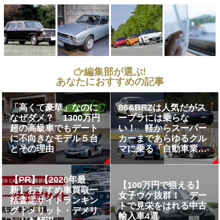
編集部が選ぶ!
あなたにおすすめの記事
「高くて豪華」なのに
86&BRZは人気だがス
なぜダメ？ 1300万円
ープラには乗らな
超の高級車でもデート
い！ 軽からスーパー
に不向きなモデル５台
カーまであらゆるクル
とその理由
マに乗る「自動車業界
人」が買う車種とは
【PR】【2026年最
【100万円で狙える】
新】おすすめ車買取一
女子ウケ抜群！ デー
括査定サイトランキン
トで見栄をはれる中古
グ｜メリット・デメリ
輸入車4選