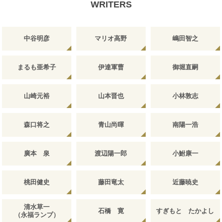
WRITERS
中谷明彦
マリオ高野
嶋田智之
まるも亜希子
伊達軍曹
御堀直嗣
山崎元裕
山本晋也
小林敦志
森口将之
青山尚暉
南陽一浩
廣本 泉
渡辺陽一郎
小鮒康一
桃田健史
藤田竜太
近藤暁史
清水草一
石橋 寛
すぎもと たかよし
（永福ランプ）