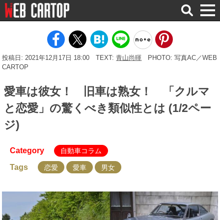
検
索
投稿日: 2021年12月17日 18:00
TEXT:
青山尚暉
PHOTO: 写真AC／WEB
CARTOP
愛車は彼女！ 旧車は熟女！ 「クルマ
と恋愛」の驚くべき類似性とは (1/2ペー
ジ)
Category
自動車コラム
Tags
恋愛
愛車
男女