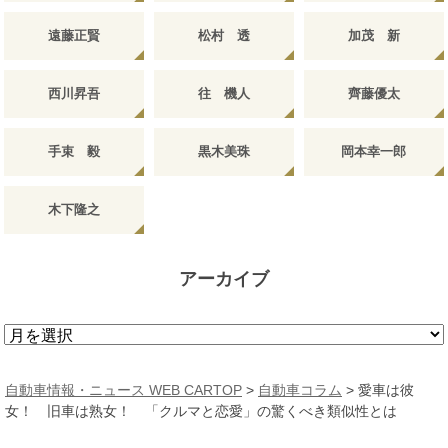
遠藤正賢
松村 透
加茂 新
西川昇吾
往 機人
齊藤優太
手束 毅
黒木美珠
岡本幸一郎
木下隆之
アーカイブ
ア
ー
カ
自動車情報・ニュース WEB CARTOP
>
自動車コラム
>
愛車は彼
イ
女！ 旧車は熟女！ 「クルマと恋愛」の驚くべき類似性とは
ブ