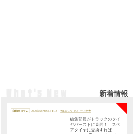
新着情報
NE
カ
テ
自動車コラム
2026年08月09日
TEXT:
WEB CARTOP 井上悠大
ゴ
リ
編集部員がトラックのタイ
ー
ヤバーストに直面！ スペ
アタイヤに交換すれば