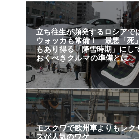
立ち往生が頻発するロシアで
ウォッカも常備！ 最悪「死
もあり得る「降雪時期」にし
おくべきクルマの準備とは
モスクワで欧州車よりもレク
スが人気のワケ