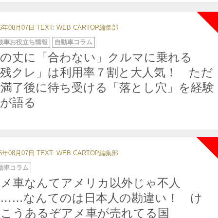
26年08月07日
TEXT: WEB CARTOP編集部
動車お役立ち情報
自動車コラム
身の丈に「合わない」クルマに乗れる
「残クレ」は利用率７割と大人気！ ただ
し満了後に待ち受ける「落とし穴」を経験
者が語る
26年08月07日
TEXT: WEB CARTOP編集部
動車コラム
アメ車なんてアメリカ以外じゃ不人
気……なんてのは日本人の勘違い！ け
っこうあるぞアメ車が売れてる国