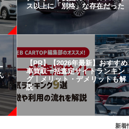
ス以上に「別格」な存在だった
【PR】【2026年最新】おすすめ
ー
車買取一括査定サイトランキン
ん
グ｜メリット・デメリットも解
説
新着