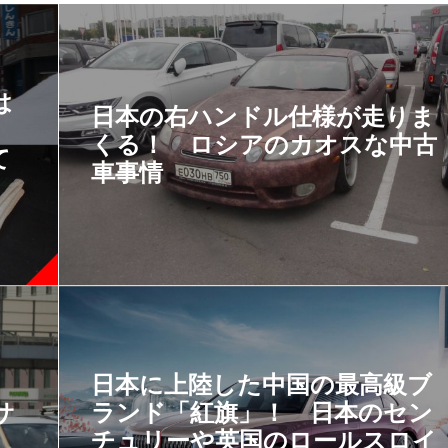
は
日本の右ハンドル仕様が走りま
」
くる！ ロシアのカオスな中古
て
車事情
日本に上陸した中国の最高級ブ
サ
ランド「紅旗」！ 日本のセン
チュリーや英国のロールスロイ