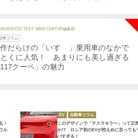
26年08月07日
TEXT: WEB CARTOP編集部
動車コラム
傑作だらけの「いすゞ」乗用車のなかで
もとくに人気！ あまりにも美し過ぎる
117クーペ」の魅力
カ
EV
自動車コラム
テ
ゴ
てる！
このデザインで「テスラキラー」って正
リ
ー
ウル
か!? ロシア初のEVが控えめに言っても
バすぎる！