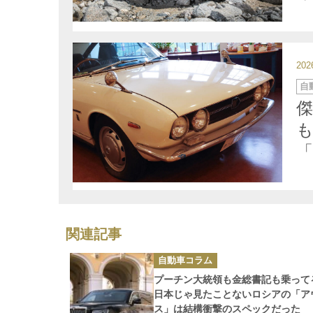
20
カ
自
テ
ゴ
リ
ー
「
関連記事
カ
自動車コラム
テ
ゴ
プーチン大統領も金総書記も乗っ
リ
ー
日本じゃ見たことないロシアの「ア
ス」は結構衝撃のスペックだった