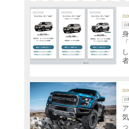
20
カ
自
テ
ゴ
リ
ー
20
カ
自
テ
ゴ
リ
ー