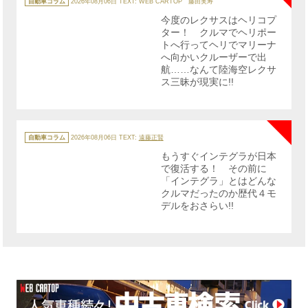
テ
自動車コラム
2026年08月06日
TEXT: WEB CARTOP 藤田実寿
ゴ
リ
今度のレクサスはヘリコプ
ー
ター！ クルマでヘリポー
トへ行ってヘリでマリーナ
へ向かいクルーザーで出
航……なんて陸海空レクサ
ス三昧が現実に!!
NE
カ
テ
自動車コラム
2026年08月06日
TEXT:
遠藤正賢
ゴ
リ
もうすぐインテグラが日本
ー
で復活する！ その前に
「インテグラ」とはどんな
クルマだったのか歴代４モ
デルをおさらい!!