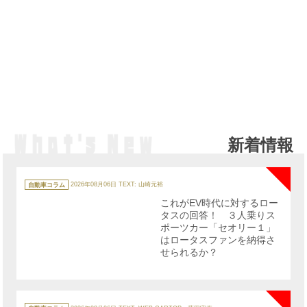
新着情報
NE
カ
テ
自動車コラム
2026年08月06日
TEXT: 山崎元裕
ゴ
リ
これがEV時代に対するロー
ー
タスの回答！ ３人乗りス
ポーツカー「セオリー１」
はロータスファンを納得さ
せられるか？
NE
カ