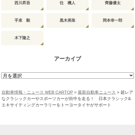
西川昇吾
往 機人
齊藤優太
手束 毅
黒木美珠
岡本幸一郎
木下隆之
アーカイブ
ア
ー
カ
自動車情報・ニュース WEB CARTOP
>
最新自動車ニュース
>
超レア
イ
なクラシックカーやスポーツカーが街中を走る！ 日本クラシック&
ブ
エキサイティングカーラリーをトーヨータイヤがサポート