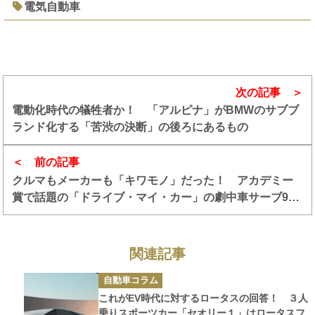
電気自動車
次の記事
電動化時代の犠牲者か！ 「アルピナ」がBMWのサブブ
ランド化する「苦渋の決断」の後ろにあるもの
前の記事
クルマもメーカーも「キワモノ」だった！ アカデミー
賞で話題の「ドライブ・マイ・カー」の劇中車サーブ900
が存在感ありすぎ
関連記事
カ
自動車コラム
テ
ゴ
これがEV時代に対するロータスの回答！ ３人
リ
ー
乗りスポーツカー「セオリー１」はロータスフ