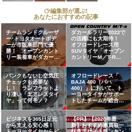
編集部が選ぶ!
あなたにおすすめの記事
チームランドクルーザ
ダカールラリー2022で
ー･トヨタオートボデ
の活躍にも大期待！
ーが市販車部門で優
オフロードレース用
勝！ オープンカント
SUVタイヤ「オープン
リー装着車がダカール
カントリーM／T-R」
ラリー９連覇
発売
パンクもないし空気圧
オフロードレース「
チェックも必要な
BAJA 400（バハ
し！ ランフラットよ
400）」において、ト
り凄い「エアレスタイ
ーヨータイヤがサポー
ヤ」って何モノ？
トしたチームが総合優
勝！
ビジネスを365日足元
【PR】【2026年最
から支える安心感！
新】おすすめ車買取一
トーヨータイヤからビ
括査定サイトランキン