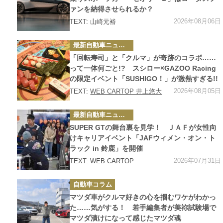
ァンを納得させられるか？
2026年08月06日
TEXT: 山崎元裕
カ
最新自動車ニュース
テ
ゴ
「回転寿司」と「クルマ」が奇跡のコラボ……
リ
ー
って一体何ごと!? スシロー×GAZOO Racing
の限定イベント「SUSHIGO！」が激熱すぎる!!
2026年08月05日
TEXT:
WEB CARTOP 井上悠大
カ
最新自動車ニュース
テ
ゴ
SUPER GTの舞台裏を見学！ ＪＡＦが女性向
リ
ー
けキャリアイベント「JAFウィメン・オン・ト
ラック in 鈴鹿」を開催
2026年07月31日
TEXT: WEB CARTOP
カ
自動車コラム
テ
ゴ
マツダ車がクルマ好きの心を掴むワケがわかっ
リ
ー
た……気がする！ 若手編集者が美祢試験場で
マツダ漬けになって感じたマツダ魂