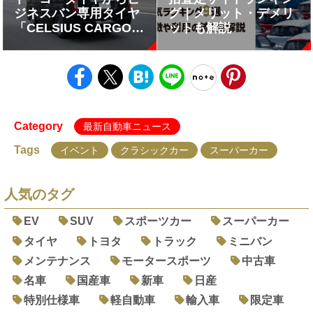
ジネスバン専用タイヤ
グ｜メリット・デメリ
「CELSIUS CARGO」
ットも解説
が登場
Category
最新自動車ニュース
Tags
イベント
クラシックカー
スーパーカー
人気のタグ
EV
SUV
スポーツカー
スーパーカー
タイヤ
トヨタ
トラック
ミニバン
メンテナンス
モータースポーツ
中古車
名車
国産車
新車
日産
特別仕様車
軽自動車
輸入車
限定車