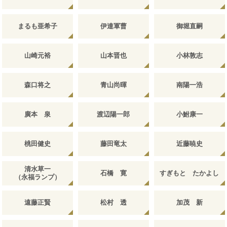
まるも亜希子
伊達軍曹
御堀直嗣
山崎元裕
山本晋也
小林敦志
森口将之
青山尚暉
南陽一浩
廣本 泉
渡辺陽一郎
小鮒康一
桃田健史
藤田竜太
近藤暁史
清水草一
石橋 寛
すぎもと たかよし
（永福ランプ）
遠藤正賢
松村 透
加茂 新