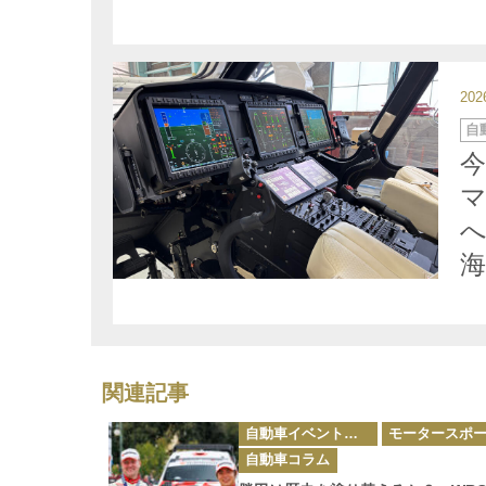
20
カ
自
テ
ゴ
リ
ー
海
関連記事
カ
自動車イベント・カーイベント
モータースポ
テ
ゴ
自動車コラム
リ
ー