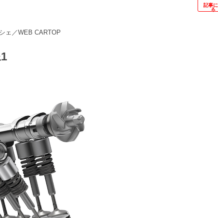
記事
る
シェ／WEB CARTOP
1