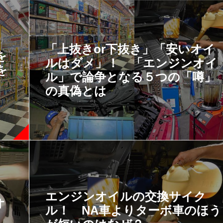
「上抜きor下抜き」「安いオイ
を
ルはダメ」！ 「エンジンオイ
を
ル」で論争となる５つの「噂」
の真偽とは
エンジンオイルの交換サイク
オ
ル！ NA車よりターボ車のほう