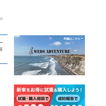
の
本編はこちら
ー
届