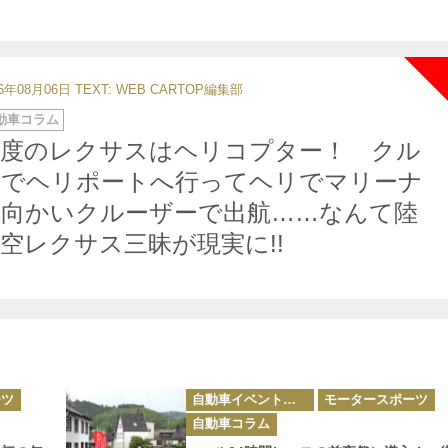
26年08月06日
TEXT: WEB CARTOP編集部
動車コラム
今度のレクサスはヘリコプター！ クル
マでヘリポートへ行ってヘリでマリーナ
へ向かいクルーザーで出航……なんて陸
空レクサス三昧が現実に!!
カ
ーツ
自動車イベント・カーイベント
モータースポーツ
テ
ゴ
自動車コラム
リ
ー