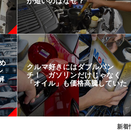
が短いのはなぜ？
すめ
クルマ好きにはダブルパン
ン
チ！ ガソリンだけじゃなく
解
「オイル」も価格高騰していた
新着