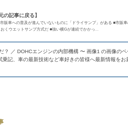
元の記事に戻る】
で市販車への普及が進んでいないものに「ドライサンプ」がある ■市販車
くウエットサンプ方式だ ■強い横Gが連続でかかっ...
だ？ ／
DOHCエンジンの内部機構 〜 画像1
の画像のペ
報や試乗記、車の最新技術など車好きの皆様へ最新情報をお
事