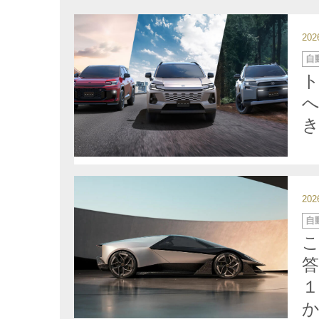
20
カ
自
テ
ゴ
リ
ー
き
20
カ
自
テ
ゴ
こ
リ
ー