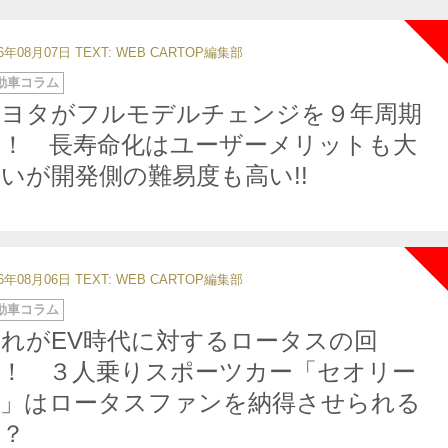
26年08月07日
TEXT: WEB CARTOP編集部
動車コラム
トヨタがフルモデルチェンジを９年周期
へ！ 長寿命化はユーザーメリットも大
いが開発側の難易度も高い!!
26年08月06日
TEXT: WEB CARTOP編集部
動車コラム
れがEV時代に対するロータスの回
答！ ３人乗りスポーツカー「セオリー
１」はロータスファンを納得させられる
か？