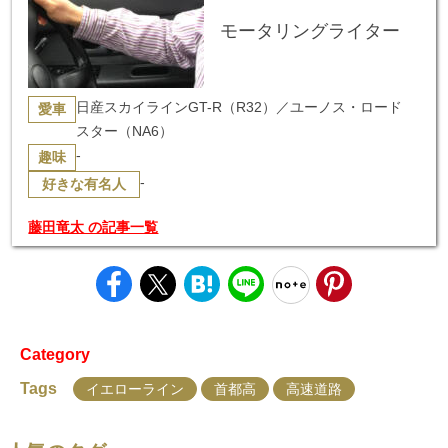
モータリングライター
日産スカイラインGT-R（R32）／ユーノス・ロード
愛車
スター（NA6）
-
趣味
-
好きな有名人
藤田竜太 の記事一覧
Category
Tags
イエローライン
首都高
高速道路