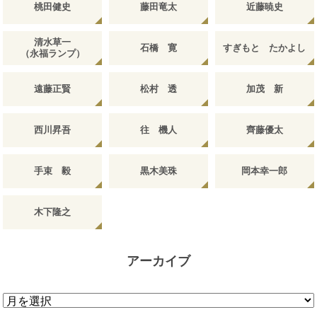
桃田健史
藤田竜太
近藤暁史
清水草一
石橋 寛
すぎもと たかよし
（永福ランプ）
遠藤正賢
松村 透
加茂 新
西川昇吾
往 機人
齊藤優太
手束 毅
黒木美珠
岡本幸一郎
木下隆之
アーカイブ
ア