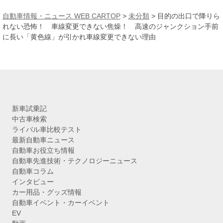
ー
カ
自動車情報・ニュース WEB CARTOP
>
未分類
>
目的の出口で降りら
イ
れない恐怖！ 車線変更できない焦燥！ 高速のジャンクション手前
ブ
に長い「黄色線」が引かれ車線変更できない理由
新車試乗記
中古車検索
ライバル車比較テスト
最新自動車ニュース
自動車お役立ち情報
自動車先進技術・テクノロジーニュース
自動車コラム
インタビュー
カー用品・グッズ情報
自動車イベント・カーイベント
EV