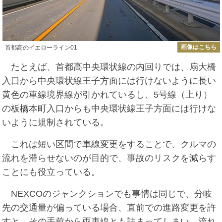
画像はこちら
首都高のイエローライン01
たとえば、首都高中央環状線の内回りでは、扇大橋
入口から中央環状線王子方面には行けないように長い
黄色の車線境界線が引かれているし、5号線（上り）
の板橋本町入口からも中央環状線王子方面には行けな
いように規制されている。
これは短い区間で車線変更をすることで、クルマの
流れを滞らせないのが目的で、事故のリスクを減らす
ことにも役立っている。
NEXCOのジャンクションでも事情は同じで、分岐
先の交通量が偏っている場合、直前での進路変更を許
すと、その手前から両車線とも詰まってしまい、流れ