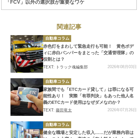
「FCV」以外の選択肢が重要なワケ
関連記事
カ
自動車コラム
テ
ゴ
赤色灯をまわして緊急走行も可能！ 黄色ボデ
リ
ー
ィに赤白バンパーをまとった「交通管理隊」の
役割とは？
2026年08月03日
TEXT: トラック魂編集部
カ
自動車コラム
テ
ゴ
家族間でも「ETCカード貸して」は罪になる可
リ
ー
能性あり！ 実際「有罪判決」もあった他人名
義のETCカード使用はなぜダメなのか？
2026年07月26日
TEXT:
藤田竜太
カ
自動車コラム
テ
ゴ
健全な職場と安定した収入……だが業務内容は
リ
ー