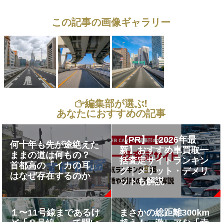
この記事の画像ギャラリー
編集部が選ぶ!
あなたにおすすめの記事
【PR】【2026年最
何十年も先が途絶えた
新】おすすめ車買取一
ままの道は何もの？
括査定サイトランキン
首都高の「イカの耳」
グ｜メリット・デメリ
はなぜ存在するのか
ットも解説
１〜11号線まであるけ
まさかの総距離300km