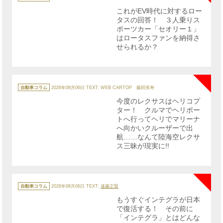
ゴ
リ
これがEV時代に対するロー
ー
タスの回答！ ３人乗りス
ポーツカー「セオリー１」
はロータスファンを納得さ
せられるか？
NE
カ
テ
自動車コラム
2026年08月06日
TEXT: WEB CARTOP 藤田実寿
ゴ
リ
今度のレクサスはヘリコプ
ー
ター！ クルマでヘリポー
トへ行ってヘリでマリーナ
へ向かいクルーザーで出
航……なんて陸海空レクサ
ス三昧が現実に!!
NE
カ
テ
自動車コラム
2026年08月06日
TEXT:
遠藤正賢
ゴ
リ
もうすぐインテグラが日本
ー
で復活する！ その前に
「インテグラ」とはどんな