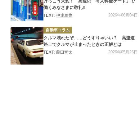
けっこう大変！ 高速の「有人料金ゲート」で
働くみなさまに敬礼!!
2026年06月04日
TEXT:
伊達軍曹
カ
自動車コラム
テ
ゴ
クルマ壊れたぞ……どうすりゃいい？ 高速道
リ
ー
路上でクルマが止まったときの正解とは
2026年05月26日
TEXT:
藤田竜太