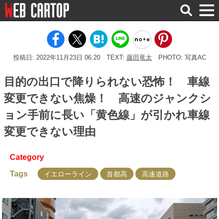
検
索
投稿日: 2022年11月23日 06:20
TEXT:
藤田竜太
PHOTO: 写真AC
目的の出口で降りられない恐怖！ 車線
変更できない焦燥！ 高速のジャンクシ
ョン手前に長い「黄色線」が引かれ車線
変更できない理由
Category
Tags
イエローライン
首都高
高速道路