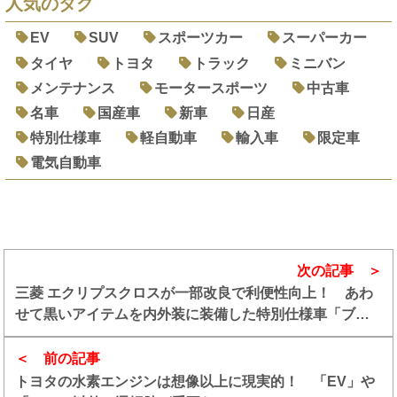
人気のタグ
EV
SUV
スポーツカー
スーパーカー
タイヤ
トヨタ
トラック
ミニバン
メンテナンス
モータースポーツ
中古車
名車
国産車
新車
日産
特別仕様車
軽自動車
輸入車
限定車
電気自動車
次の記事
三菱 エクリプスクロスが一部改良で利便性向上！ あわ
せて黒いアイテムを内外装に装備した特別仕様車「ブラ
ックエディション」も追加
前の記事
トヨタの水素エンジンは想像以上に現実的！ 「EV」や