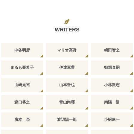
WRITERS
中谷明彦
マリオ高野
嶋田智之
まるも亜希子
伊達軍曹
御堀直嗣
山崎元裕
山本晋也
小林敦志
森口将之
青山尚暉
南陽一浩
廣本 泉
渡辺陽一郎
小鮒康一