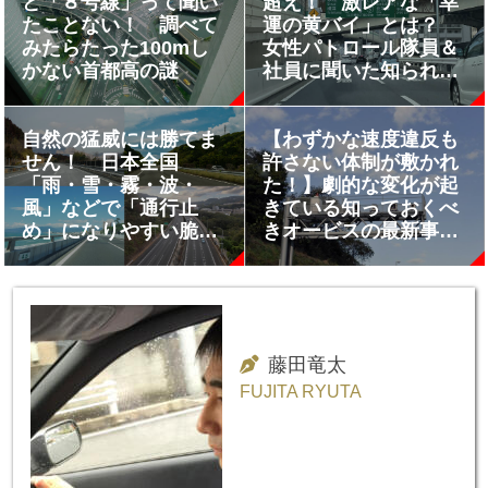
ど「８号線」って聞い
超え！ 激レアな「幸
たことない！ 調べて
運の黄バイ」とは？
みたらたった100mし
女性パトロール隊員＆
かない首都高の謎
社員に聞いた知られざ
る「首都高の秘密」
自然の猛威には勝てま
【わずかな速度違反も
せん！ 日本全国
許さない体制が敷かれ
「雨・雪・霧・波・
た！】劇的な変化が起
風」などで「通行止
きている知っておくべ
め」になりやすい脆弱
きオービスの最新事情
な高速道路を調べてみ
６つ
た
藤田竜太
FUJITA RYUTA