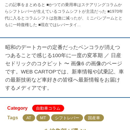
この記事をまとめると ■かつての乗用車はステアリングコラムか
らシフトレバーが生えているコラムシフトが主流だった ■1970年
代に入るとコラムシフトは急激に減ったが、ミニバンブームとと
もに一時復権した ■現在ではレバータイ...
昭和のデートカーの定番だったベンコラが消えつ
つあることで感じる100年に一度の変革期 ／
日産
セドリックのコクピット 〜 画像6
の画像のページ
です。WEB CARTOPでは、新車情報や試乗記、車
の最新技術など車好きの皆様へ最新情報をお届け
するメディアです。
Category
自動車コラム
Tags
AT
MT
シフトレバー
国産車