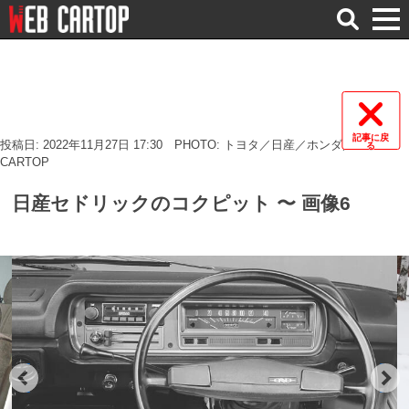
検
索
記事に戻
投稿日: 2022年11月27日 17:30
PHOTO: トヨタ／日産／ホンダ／WEB
る
CARTOP
日産セドリックのコクピット 〜 画像6