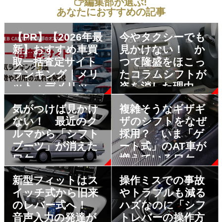
編集部が選ぶ!
あなたにおすすめの記事
【PR】【2026年最
今やタクシーでも
新】おすすめ車買
見かけない！ か
取一括査定サイト
つて隆盛をほこっ
ランキング｜メリ
たコラムシフトが
ット・デメリット
姿を消した理由
も解説
気がつけば見かけ
複雑そうなギザギ
ない！ 最近のク
ザのシフトをなぜ
ルマから「シフト
採用？ いま「ゲ
ブーツ」が消えた
ート式」のAT車が
ワケ
増えているワケ
新型フィットはス
操作ミスでの事故
イッチ式から旧来
やトラブルも減る
のレバー式へ！
ハズなのに「シフ
音声入力の発達が
トレバーの操作方