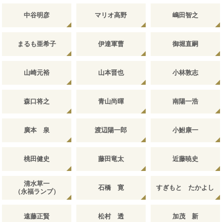
中谷明彦
マリオ高野
嶋田智之
まるも亜希子
伊達軍曹
御堀直嗣
山崎元裕
山本晋也
小林敦志
森口将之
青山尚暉
南陽一浩
廣本 泉
渡辺陽一郎
小鮒康一
桃田健史
藤田竜太
近藤暁史
清水草一
石橋 寛
すぎもと たかよし
（永福ランプ）
遠藤正賢
松村 透
加茂 新