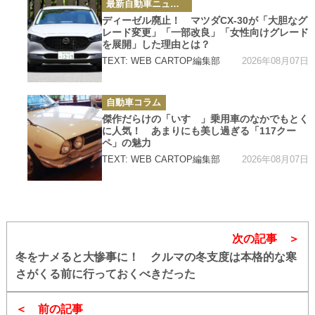
カ
最新自動車ニュース
テ
ゴ
ディーゼル廃止！ マツダCX-30が「大胆なグ
リ
レード変更」「一部改良」「女性向けグレード
ー
を展開」した理由とは？
2026年08月07日
TEXT: WEB CARTOP編集部
カ
自動車コラム
テ
ゴ
傑作だらけの「いすゞ」乗用車のなかでもとく
リ
に人気！ あまりにも美し過ぎる「117クー
ー
ペ」の魅力
2026年08月07日
TEXT: WEB CARTOP編集部
次の記事
冬をナメると大惨事に！ クルマの冬支度は本格的な寒
さがくる前に行っておくべきだった
前の記事