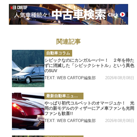
関連記事
カ
自動車コラム
テ
ゴ
シビックなのにカンガルーバー！ ２年を待た
リ
ずに消滅した「シビックシャトル」という異色
ー
のSUV
2026年08月08日
TEXT: WEB CARTOP編集部
カ
最新自動車ニュース
テ
ゴ
やっぱり初代コルベットのオマージュか！ 光
リ
岡の新モデルのティザーにアメ車ファンも光岡
ー
ファンも歓喜!!
2026年08月08日
TEXT: WEB CARTOP編集部