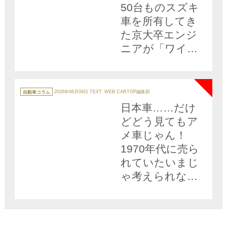
50台ものスズキ
車を所有してき
た京大卒エンジ
ニアが「ワイド
アルト」に命を
NEW
かけるワケ
カ
テ
自動車コラム
2026年08月09日
TEXT: WEB CARTOP編集部
ゴ
リ
日本車……だけ
ー
どどう見てもア
メ車じゃん！
1970年代に売ら
れていたいまじ
ゃ考えられない
クルマ３台!!