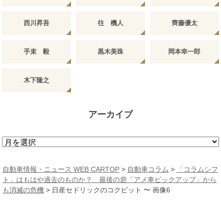
西川昇吾
往 機人
齊藤優太
手束 毅
黒木美珠
岡本幸一郎
木下隆之
アーカイブ
ア
ー
カ
自動車情報・ニュース WEB CARTOP
>
自動車コラム
>
「コラムシフ
イ
ト」はもはや過去のものか？ 最後の砦「アメ車ピックアップ」から
ブ
も消滅の危機
>
日産セドリックのコクピット 〜 画像6