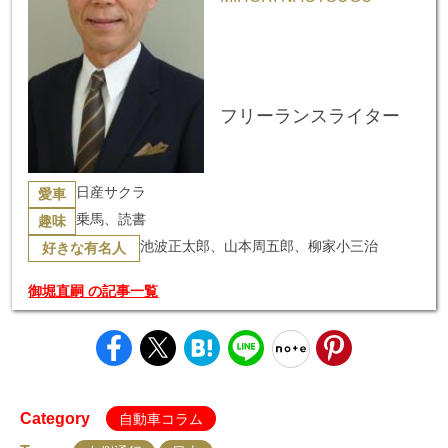
フリーランスライター
日産サクラ
愛車
乗馬、読書
趣味
池波正太郎、山本周五郎、柳家小三治
好きな有名人
御堀直嗣 の記事一覧
Category
自動車コラム