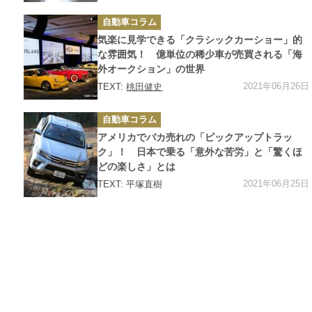
カ
自動車コラム
テ
ゴ
気楽に見学できる「クラシックカーショー」的
リ
ー
な雰囲気！ 億単位の稀少車が売買される「海
外オークション」の世界
2021年06月26日
TEXT:
桃田健史
カ
自動車コラム
テ
ゴ
アメリカでバカ売れの「ピックアップトラッ
リ
ー
ク」！ 日本で乗る「意外な苦労」と「驚くほ
どの楽しさ」とは
2021年06月25日
TEXT: 平塚直樹