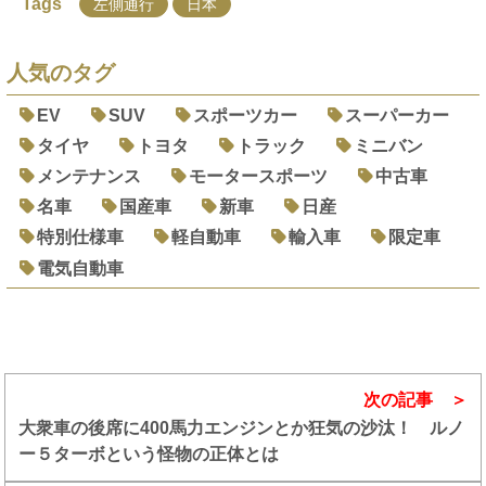
Tags
左側通行
日本
人気のタグ
EV
SUV
スポーツカー
スーパーカー
タイヤ
トヨタ
トラック
ミニバン
メンテナンス
モータースポーツ
中古車
名車
国産車
新車
日産
特別仕様車
軽自動車
輸入車
限定車
電気自動車
次の記事
大衆車の後席に400馬力エンジンとか狂気の沙汰！ ルノ
ー５ターボという怪物の正体とは