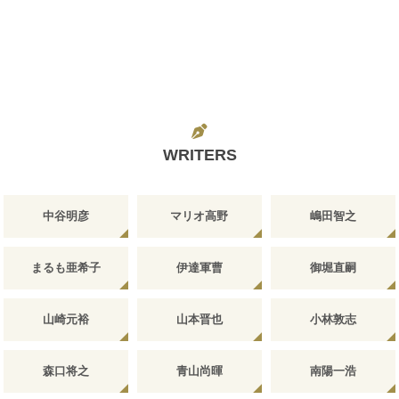
WRITERS
中谷明彦
マリオ高野
嶋田智之
まるも亜希子
伊達軍曹
御堀直嗣
山崎元裕
山本晋也
小林敦志
森口将之
青山尚暉
南陽一浩