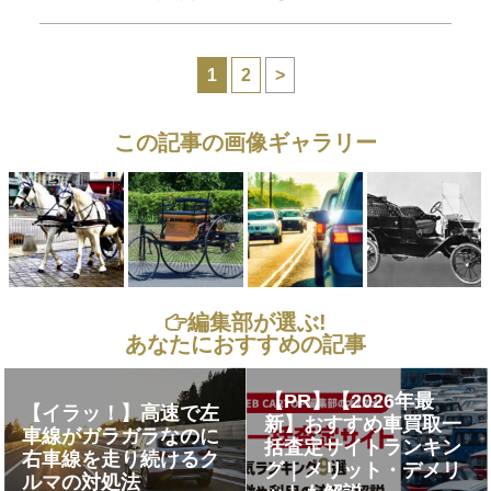
1
2
>
この記事の画像ギャラリー
編集部が選ぶ!
あなたにおすすめの記事
【PR】【2026年最
【イラッ！】高速で左
新】おすすめ車買取一
車線がガラガラなのに
括査定サイトランキン
右車線を走り続けるク
グ｜メリット・デメリ
ルマの対処法