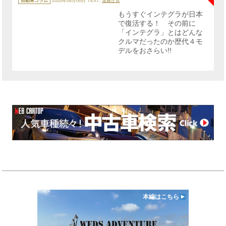
自動車コラム
2026年08月06日
TEXT:
遠藤正賢
ゴ
リ
もうすぐインテグラが日本
ー
で復活する！ その前に
「インテグラ」とはどんな
クルマだったのか歴代４モ
デルをおさらい!!
本編はこちら