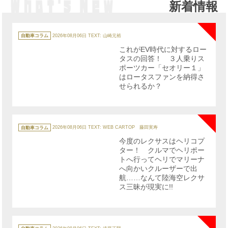
新着情報
NE
カ
テ
自動車コラム
2026年08月06日
TEXT: 山崎元裕
ゴ
リ
これがEV時代に対するロー
ー
タスの回答！ ３人乗りス
ポーツカー「セオリー１」
はロータスファンを納得さ
せられるか？
NE
カ
テ
自動車コラム
2026年08月06日
TEXT: WEB CARTOP 藤田実寿
ゴ
リ
今度のレクサスはヘリコプ
ー
ター！ クルマでヘリポー
トへ行ってヘリでマリーナ
へ向かいクルーザーで出
航……なんて陸海空レクサ
ス三昧が現実に!!
NE
カ
テ