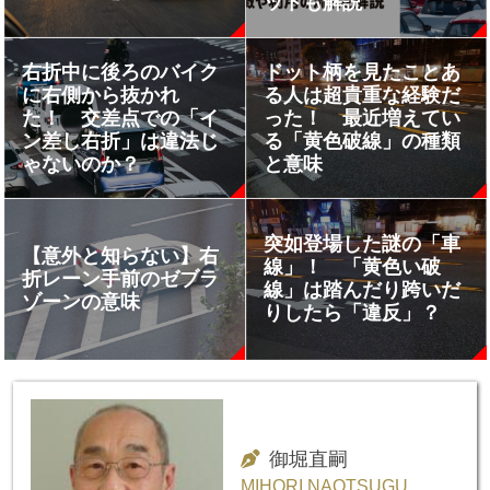
ットも解説
右折中に後ろのバイク
ドット柄を見たことあ
に右側から抜かれ
る人は超貴重な経験だ
た！ 交差点での「イ
った！ 最近増えてい
ン差し右折」は違法じ
る「黄色破線」の種類
ゃないのか？
と意味
突如登場した謎の「車
【意外と知らない】右
線」！ 「黄色い破
折レーン手前のゼブラ
線」は踏んだり跨いだ
ゾーンの意味
りしたら「違反」？
御堀直嗣
MIHORI NAOTSUGU