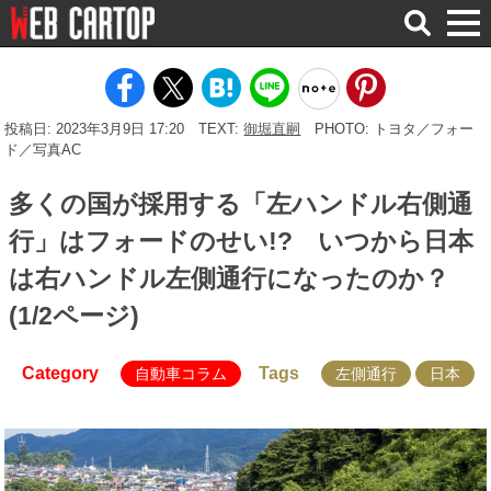
検
索
投稿日: 2023年3月9日 17:20
TEXT:
御堀直嗣
PHOTO: トヨタ／フォー
ド／写真AC
多くの国が採用する「左ハンドル右側通
行」はフォードのせい!? いつから日本
は右ハンドル左側通行になったのか？
(1/2ページ)
Category
Tags
自動車コラム
左側通行
日本