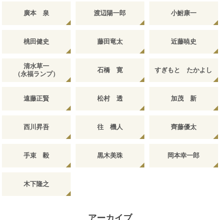
廣本 泉
渡辺陽一郎
小鮒康一
桃田健史
藤田竜太
近藤暁史
清水草一
石橋 寛
すぎもと たかよし
（永福ランプ）
遠藤正賢
松村 透
加茂 新
西川昇吾
往 機人
齊藤優太
手束 毅
黒木美珠
岡本幸一郎
木下隆之
アーカイブ