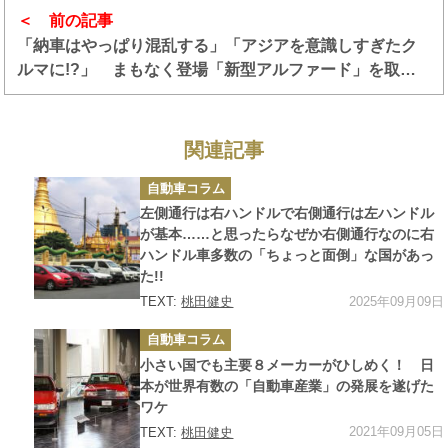
前の記事
「納車はやっぱり混乱する」「アジアを意識しすぎたク
ルマに!?」 まもなく登場「新型アルファード」を取り
巻く噂
関連記事
カ
自動車コラム
テ
ゴ
左側通行は右ハンドルで右側通行は左ハンドル
リ
ー
が基本……と思ったらなぜか右側通行なのに右
ハンドル車多数の「ちょっと面倒」な国があっ
た!!
2025年09月09日
TEXT:
桃田健史
カ
自動車コラム
テ
ゴ
小さい国でも主要８メーカーがひしめく！ 日
リ
ー
本が世界有数の「自動車産業」の発展を遂げた
ワケ
2021年09月05日
TEXT:
桃田健史