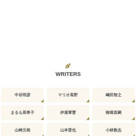
WRITERS
中谷明彦
マリオ高野
嶋田智之
まるも亜希子
伊達軍曹
御堀直嗣
山崎元裕
山本晋也
小林敦志