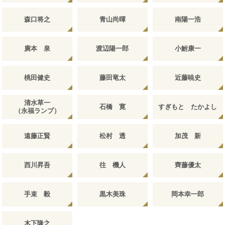
森口将之
青山尚暉
南陽一浩
廣本 泉
渡辺陽一郎
小鮒康一
桃田健史
藤田竜太
近藤暁史
清水草一
石橋 寛
すぎもと たかよし
（永福ランプ）
遠藤正賢
松村 透
加茂 新
西川昇吾
往 機人
齊藤優太
手束 毅
黒木美珠
岡本幸一郎
木下隆之