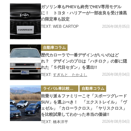
カ
ガソリン車もPHEVも終売でHEV専用モデル
テ
ゴ
に！ トヨタ・ハリアーが一部改良を受け漆黒
リ
の限定車も設定
ー
2026年08月05日
TEXT: WEB CARTOP
カ
自動車コラム
テ
ゴ
歴代カローラで一番デザインがいいのはど
リ
ー
れ？ デザインのプロは「ハチロク」の影に隠
れた「５代目セダン」を選出!!
2026年08月04日
TEXT:
すぎもと たかよし
カ
ライバル車比較テスト
自動車コラム
テ
ゴ
街乗り派＆ファミリーこそ「スポーツグレード
リ
ー
SUV」を選ぶべき！ 「エクストレイル」「ヴ
ェゼル」「カローラクロス」「ヤリスクロス」
を比較試乗してわかった本当の価値!!
2026年08月04日
TEXT: 橋本洋平