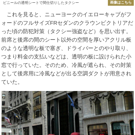
画像はこちら
ビニールの透明シートで間仕切りしたタクシー
これを見ると、ニューヨークのイエローキャブがフ
ォードのフルサイズFRセダンのクラウンビクトリアだ
った頃の防犯対策（タクシー強盗など）を思い出す。
前席と後席の間のシート以外の空間を厚いアクリル板
のような透明な板で塞ぎ、ドライバーとのやり取り、
つまり料金の支払いなどは、透明の板に設けられた小
窓で行っていた。そのため、冷風が遮られ、その対策
として後席用に冷風などが出る空調ダクトが用意され
ていた。