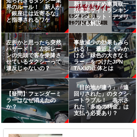
知られざるタクシー業
新】おすすめ車買取一
界のルール！ 新人が
括査定サイトランキン
「銀座には近寄るな」
グ｜メリット・デメリ
と指導されるワケ
ットも解説
左折かと思ったら突然
事故減少の効果もみら
ハザード！ 左折レー
れる！ 最近よくみか
ンの先頭で客を乗降さ
ける「緑色の大きなミ
せているタクシーって
ラー」をつけたJPN
違反じゃないの？
TAXIの正体とは
「目的地が違う」「遠
【疑問】フェンダーミ
回りされた」のタクシ
ラーはなぜ消えたの
ートラブル！ 表示さ
か？
れた「多めの料金」は
支払う必要あり？