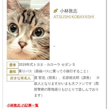
小林敦志
ATSUSHI KOBAYASHI
-
2019年式トヨタ・カローラ セダン S
愛車
乗りバス（路線バスに乗って小旅行すること）
趣味
渡 哲也（団長）、石原裕次郎（課長） ※
好きな有名人
故人となりますがいまも大ファンです（西
部警察の聖地巡りもひとりで楽しんでおり
ます）
小林敦志 の記事一覧