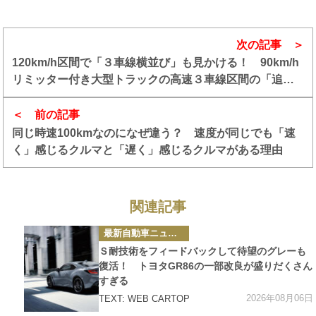
次の記事
120km/h区間で「３車線横並び」も見かける！ 90km/h
リミッター付き大型トラックの高速３車線区間の「追い
越し車線走行」は禁止すべき？
前の記事
同じ時速100kmなのになぜ違う？ 速度が同じでも「速
く」感じるクルマと「遅く」感じるクルマがある理由
関連記事
カ
最新自動車ニュース
テ
ゴ
Ｓ耐技術をフィードバックして待望のグレーも
リ
ー
復活！ トヨタGR86の一部改良が盛りだくさん
すぎる
2026年08月06日
TEXT: WEB CARTOP