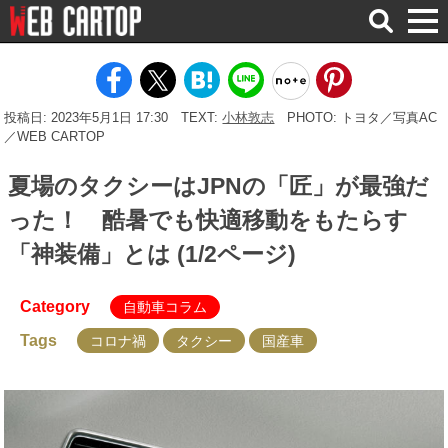
検
索
投稿日: 2023年5月1日 17:30
TEXT:
小林敦志
PHOTO: トヨタ／写真AC
／WEB CARTOP
夏場のタクシーはJPNの「匠」が最強だ
った！ 酷暑でも快適移動をもたらす
「神装備」とは (1/2ページ)
Category
自動車コラム
Tags
コロナ禍
タクシー
国産車