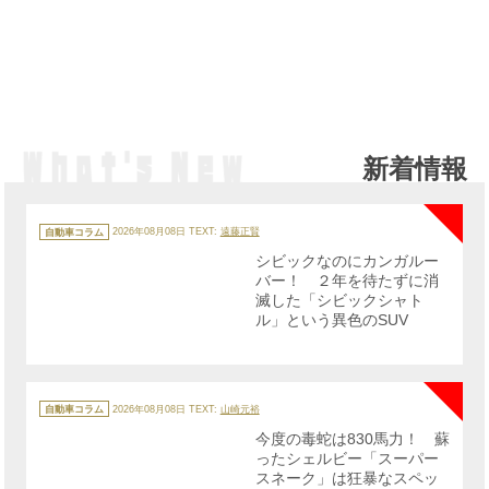
新着情報
NE
カ
テ
自動車コラム
2026年08月08日
TEXT:
遠藤正賢
ゴ
リ
シビックなのにカンガルー
ー
バー！ ２年を待たずに消
滅した「シビックシャト
ル」という異色のSUV
NE
カ
テ
自動車コラム
2026年08月08日
TEXT:
山崎元裕
ゴ
リ
今度の毒蛇は830馬力！ 蘇
ー
ったシェルビー「スーパー
スネーク」は狂暴なスペッ