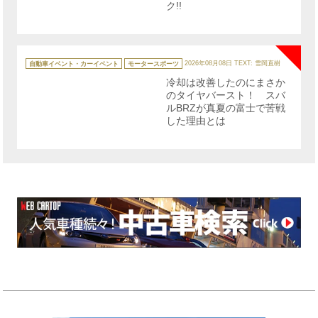
ク!!
NE
カ
テ
自動車イベント・カーイベント
モータースポーツ
2026年08月08日
TEXT: 雪岡直樹
ゴ
リ
冷却は改善したのにまさか
ー
のタイヤバースト！ スバ
ルBRZが真夏の富士で苦戦
した理由とは