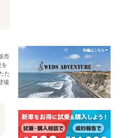
本編はこちら
販売
売を
たた
登場